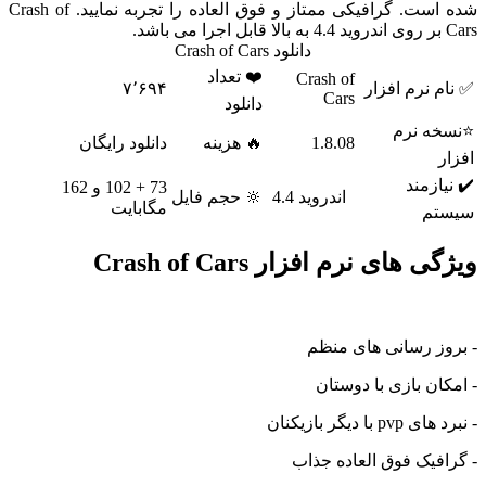
شده است. گرافیکی ممتاز و فوق العاده را تجربه نمایید. Crash of
دانلود Crash of Cars
❤️ تعداد
Crash of
نرم افزار
۷٬۶۹۴
Cars
دانلود
 نرم
1.8.08
🔥 هزینه
دانلود رایگان
زمند
73 + 102 و 162
اندروید 4.4
🔆 حجم فایل
مگابایت
م
های نرم افزار Crash of Cars
ز رسانی های منظم
ن بازی با دوستان
 دیگر بازیکنان
یک فوق العاده جذاب