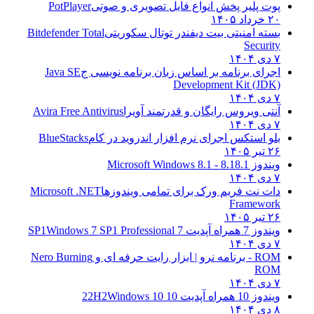
پوت پلیر پخش انواع فایل تصویری و صوتی
PotPlayer
۲۰ خرداد ۱۴۰۵
بسته امنیتی بیت دیفندر توتال سکوریتی
Bitdefender Total
Security
۷ دی ۱۴۰۴
اجرای برنامه بر اساس زبان برنامه نویسی ج
Java SE
Development Kit (JDK)
۷ دی ۱۴۰۴
آنتی ویروس رایگان و قدرتمند آویرا
Avira Free Antivirus
۷ دی ۱۴۰۴
بلو استکس اجرای نرم افزار اندروید در کام
BlueStacks
۲۶ تیر ۱۴۰۵
ویندوز 8.1
8.1 - Microsoft Windows 8.1
۷ دی ۱۴۰۴
دات نت فریم ورک برای تمامی ویندوزها
Microsoft .NET
Framework
۲۶ تیر ۱۴۰۵
ویندوز 7 همراه آپدیت 7 SP1
Windows 7 SP1 Professional
۷ دی ۱۴۰۴
ROM - برنامه نرو | ابزار رایت حرفه ای و
Nero Burning
ROM
۷ دی ۱۴۰۴
ویندوز 10 همراه آپدیت 10 22H2
Windows 10
۸ دی ۱۴۰۴