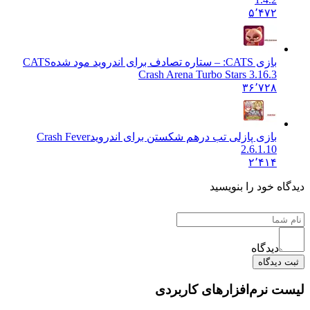
۵٬۴۷۲
بازی CATS: – ستاره تصادف برای اندروید مود شده
CATS
Crash Arena Turbo Stars 3.16.3
۳۶٬۷۲۸
بازی پازلی تب درهم شکستن برای اندروید
Crash Fever
2.6.1.10
۲٬۴۱۴
 خود را بنویسید
دیدگاه
یدگاه
نرم‌افزارهای کاربردی