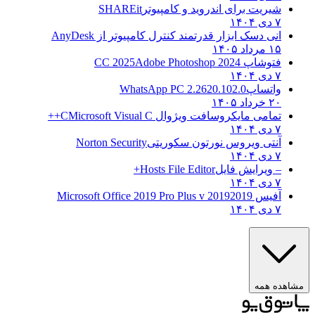
شیریت برای اندروید و کامپیوتر
SHAREit
۷ دی ۱۴۰۴
انی دسک ابزار قدرتمند کنترل کامپیوتر از
AnyDesk
۱۵ مرداد ۱۴۰۵
فتوشاپ CC 2025
Adobe Photoshop 2024
۷ دی ۱۴۰۴
واتساپ
WhatsApp PC 2.2620.102.0
۲۰ خرداد ۱۴۰۵
تمامی مایکروسافت ویژوال C
Microsoft Visual C++
۷ دی ۱۴۰۴
آنتی ویروس نورتون سکوریتی
Norton Security
۷ دی ۱۴۰۴
– ویرایش فایل
Hosts File Editor+
۷ دی ۱۴۰۴
آفیس 2019
2019 Microsoft Office 2019 Pro Plus v
۷ دی ۱۴۰۴
ه همه