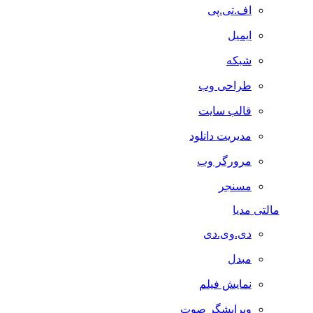
اف.تی.پی
ایمیل
شبکه
طراحی وب
قالب سایت
مدیریت دانلود
مرورگر وب
مسنجر
مالتی مدیا
دی.وی.دی
مبدل
نمایش فیلم
ویرایشگر صوت