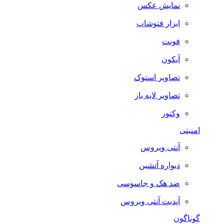
نمایش عکس
ابزار فتوشاپ
فونت
آیکون
تصاویر استوک
تصاویر لایه باز
وکتور
امنیتی
آنتی ویروس
دیواره آتشین
ضد هک و جاسوسی
آپدیت آنتی ویروس
گوناگون