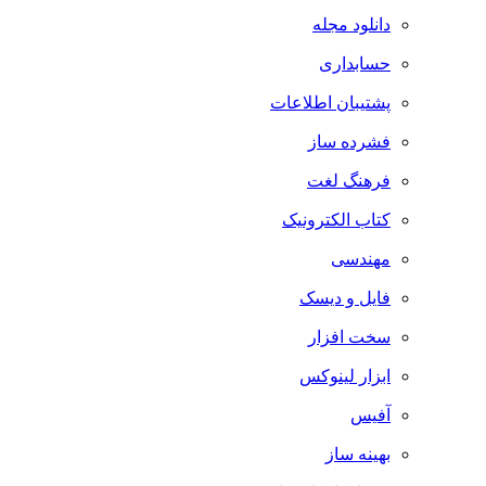
دانلود مجله
حسابداری
پشتیبان اطلاعات
فشرده ساز
فرهنگ لغت
کتاب الکترونیک
مهندسی
فایل و دیسک
سخت افزار
ابزار لینوکس
آفیس
بهینه ساز