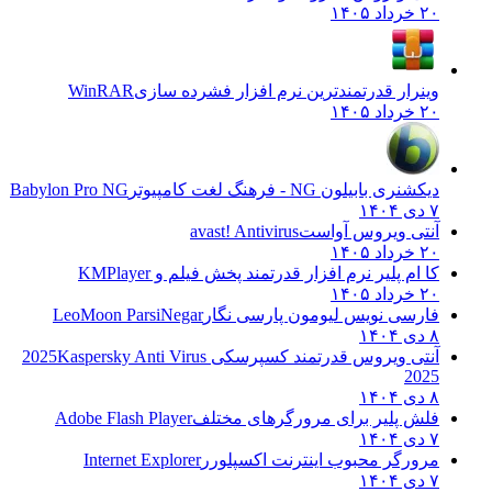
۲۰ خرداد ۱۴۰۵
وینرار قدرتمندترین نرم افزار فشرده سازی
WinRAR
۲۰ خرداد ۱۴۰۵
دیکشنری بابیلون NG - فرهنگ لغت کامپیوتر
Babylon Pro NG
۷ دی ۱۴۰۴
آنتی ویروس آواست
avast! Antivirus
۲۰ خرداد ۱۴۰۵
کا ام پلیر نرم افزار قدرتمند پخش فیلم و
KMPlayer
۲۰ خرداد ۱۴۰۵
فارسی نویس لیومون پارسی نگار
LeoMoon ParsiNegar
۸ دی ۱۴۰۴
آنتی ویروس قدرتمند کسپرسکی 2025
Kaspersky Anti Virus
2025
۸ دی ۱۴۰۴
فلش پلیر برای مرورگرهای مختلف
Adobe Flash Player
۷ دی ۱۴۰۴
مرورگر محبوب اینترنت اکسپلورر
Internet Explorer
۷ دی ۱۴۰۴