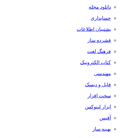
دانلود مجله
حسابداری
پشتیبان اطلاعات
فشرده ساز
فرهنگ لغت
کتاب الکترونیک
مهندسی
فایل و دیسک
سخت افزار
ابزار لینوکس
آفیس
بهینه ساز