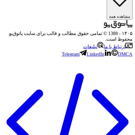
ه همه
- 1388 © تمامی حقوق مطالب و قالب برای سایت پاتوق‌یو
 است.
باط با ما
تبلیغات
Telegram
LinkedIn