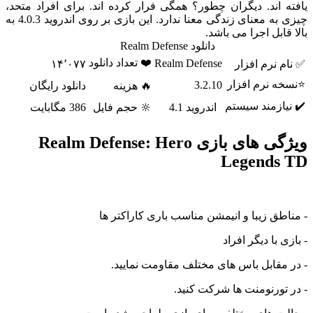
اند. دیگران چطور؟ همگی فرار کرده اند. برای افراد متحد،
چیزی به معنای زندگی معنا ندارد. این بازی بر روی اندروید 4.0.3 به
ابل اجرا می باشد.
دانلود Realm Defense
❤️ تعداد دانلود
Realm Defense
نرم افزار
۱۴٬۰۷۷
 نرم افزار
3.2.10
🔥 هزینه
دانلود رایگان
ازمند سیستم
اندروید 4.1
🔆 حجم فایل
386 مگابایت
ویژگی های بازی Realm Defense: Hero
Legends
ق زیبا و انیمشن مناسب باری کاراکتر ها
با دیگر افراد
قابل باس های مختلف مقاومت نمایید.
ورنومنت ها شرکت کنید.