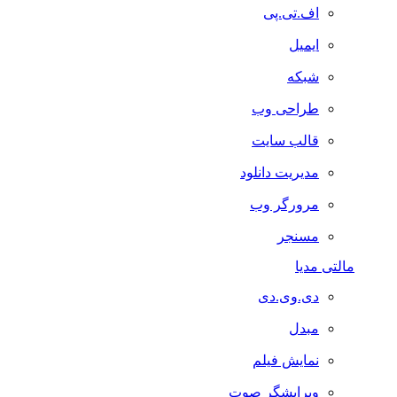
اف.تی.پی
ایمیل
شبکه
طراحی وب
قالب سایت
مدیریت دانلود
مرورگر وب
مسنجر
مالتی مدیا
دی.وی.دی
مبدل
نمایش فیلم
ویرایشگر صوت