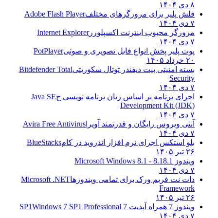
۸ دی ۱۴۰۴
فلش پلیر برای مرورگرهای مختلف
Adobe Flash Player
۷ دی ۱۴۰۴
مرورگر محبوب اینترنت اکسپلورر
Internet Explorer
۷ دی ۱۴۰۴
پوت پلیر پخش انواع فایل تصویری و صوتی
PotPlayer
۲۰ خرداد ۱۴۰۵
بسته امنیتی بیت دیفندر توتال سکوریتی
Bitdefender Total
Security
۷ دی ۱۴۰۴
اجرای برنامه بر اساس زبان برنامه نویسی ج
Java SE
Development Kit (JDK)
۷ دی ۱۴۰۴
آنتی ویروس رایگان و قدرتمند آویرا
Avira Free Antivirus
۷ دی ۱۴۰۴
بلو استکس اجرای نرم افزار اندروید در کام
BlueStacks
۲۶ تیر ۱۴۰۵
ویندوز 8.1
8.1 - Microsoft Windows 8.1
۷ دی ۱۴۰۴
دات نت فریم ورک برای تمامی ویندوزها
Microsoft .NET
Framework
۲۶ تیر ۱۴۰۵
ویندوز 7 همراه آپدیت 7 SP1
Windows 7 SP1 Professional
۷ دی ۱۴۰۴