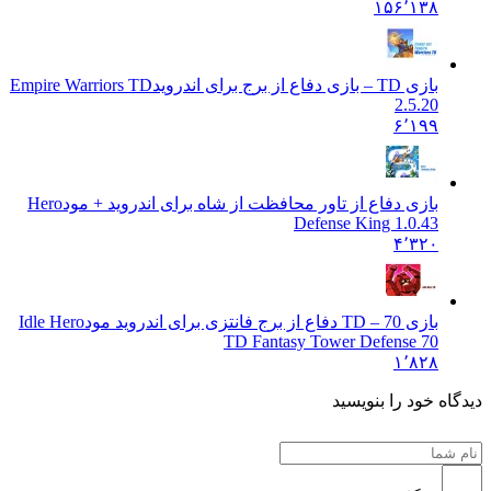
۱۵۶٬۱۳۸
بازی TD – بازی دفاع از برج برای اندروید
Empire Warriors TD
2.5.20
۶٬۱۹۹
بازی دفاع از تاور محافظت از شاه برای اندروید + مود
Hero
Defense King 1.0.43
۴٬۳۲۰
بازی TD – 70 دفاع از برج فانتزی برای اندروید مود
Idle Hero
TD Fantasy Tower Defense 70
۱٬۸۲۸
 خود را بنویسید