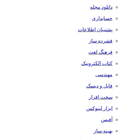
دانلود مجله
حسابداری
پشتیبان اطلاعات
فشرده ساز
فرهنگ لغت
کتاب الکترونیک
مهندسی
فایل و دیسک
سخت افزار
ابزار لینوکس
آفیس
بهینه ساز