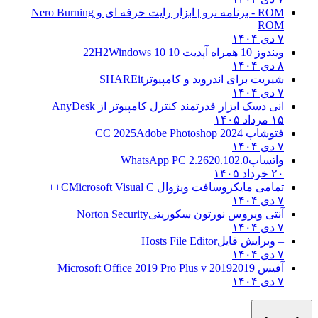
ROM - برنامه نرو | ابزار رایت حرفه ای و
Nero Burning
ROM
۷ دی ۱۴۰۴
ویندوز 10 همراه آپدیت 10 22H2
Windows 10
۸ دی ۱۴۰۴
شیریت برای اندروید و کامپیوتر
SHAREit
۷ دی ۱۴۰۴
انی دسک ابزار قدرتمند کنترل کامپیوتر از
AnyDesk
۱۵ مرداد ۱۴۰۵
فتوشاپ CC 2025
Adobe Photoshop 2024
۷ دی ۱۴۰۴
واتساپ
WhatsApp PC 2.2620.102.0
۲۰ خرداد ۱۴۰۵
تمامی مایکروسافت ویژوال C
Microsoft Visual C++
۷ دی ۱۴۰۴
آنتی ویروس نورتون سکوریتی
Norton Security
۷ دی ۱۴۰۴
– ویرایش فایل
Hosts File Editor+
۷ دی ۱۴۰۴
آفیس 2019
2019 Microsoft Office 2019 Pro Plus v
۷ دی ۱۴۰۴