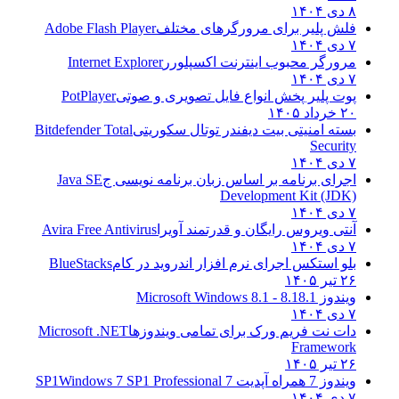
۸ دی ۱۴۰۴
فلش پلیر برای مرورگرهای مختلف
Adobe Flash Player
۷ دی ۱۴۰۴
مرورگر محبوب اینترنت اکسپلورر
Internet Explorer
۷ دی ۱۴۰۴
پوت پلیر پخش انواع فایل تصویری و صوتی
PotPlayer
۲۰ خرداد ۱۴۰۵
بسته امنیتی بیت دیفندر توتال سکوریتی
Bitdefender Total
Security
۷ دی ۱۴۰۴
اجرای برنامه بر اساس زبان برنامه نویسی ج
Java SE
Development Kit (JDK)
۷ دی ۱۴۰۴
آنتی ویروس رایگان و قدرتمند آویرا
Avira Free Antivirus
۷ دی ۱۴۰۴
بلو استکس اجرای نرم افزار اندروید در کام
BlueStacks
۲۶ تیر ۱۴۰۵
ویندوز 8.1
8.1 - Microsoft Windows 8.1
۷ دی ۱۴۰۴
دات نت فریم ورک برای تمامی ویندوزها
Microsoft .NET
Framework
۲۶ تیر ۱۴۰۵
ویندوز 7 همراه آپدیت 7 SP1
Windows 7 SP1 Professional
۷ دی ۱۴۰۴