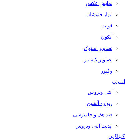
نمایش عکس
ابزار فتوشاپ
فونت
آیکون
تصاویر استوک
تصاویر لایه باز
وکتور
امنیتی
آنتی ویروس
دیواره آتشین
ضد هک و جاسوسی
آپدیت آنتی ویروس
گوناگون