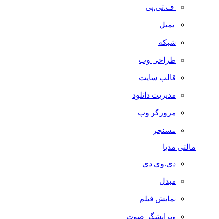
اف.تی.پی
ایمیل
شبکه
طراحی وب
قالب سایت
مدیریت دانلود
مرورگر وب
مسنجر
مالتی مدیا
دی.وی.دی
مبدل
نمایش فیلم
ویرایشگر صوت