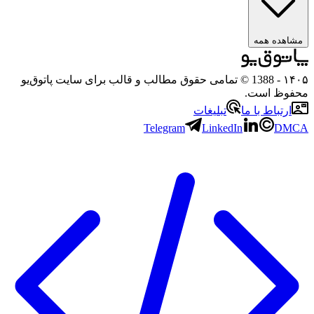
ه همه
- 1388 © تمامی حقوق مطالب و قالب برای سایت پاتوق‌یو
 است.
باط با ما
تبلیغات
Telegram
LinkedIn