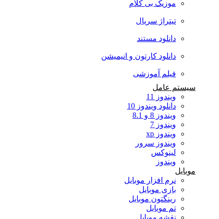
موزیک بی کلام
تیتراژ سریال
دانلود مستند
دانلود کارتون و انیمیشن
فیلم آموزشی
سیستم عامل
ویندوز 11
دانلود ویندوز 10
ویندوز 8 و 8.1
ویندوز 7
ویندوز xp
ویندوز سرور
لینوکس
ویندوز
موبایل
نرم افزار موبایل
بازی موبایل
رینگتون موبایل
تم موبایل
نقشه موبایل