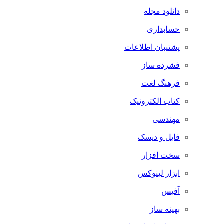
دانلود مجله
حسابداری
پشتیبان اطلاعات
فشرده ساز
فرهنگ لغت
کتاب الکترونیک
مهندسی
فایل و دیسک
سخت افزار
ابزار لینوکس
آفیس
بهینه ساز