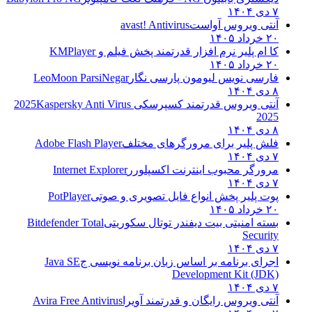
۷ دی ۱۴۰۴
آنتی ویروس آواست
avast! Antivirus
۲۰ خرداد ۱۴۰۵
کا ام پلیر نرم افزار قدرتمند پخش فیلم و
KMPlayer
۲۰ خرداد ۱۴۰۵
فارسی نویس لیومون پارسی نگار
LeoMoon ParsiNegar
۸ دی ۱۴۰۴
آنتی ویروس قدرتمند کسپرسکی 2025
Kaspersky Anti Virus
2025
۸ دی ۱۴۰۴
فلش پلیر برای مرورگرهای مختلف
Adobe Flash Player
۷ دی ۱۴۰۴
مرورگر محبوب اینترنت اکسپلورر
Internet Explorer
۷ دی ۱۴۰۴
پوت پلیر پخش انواع فایل تصویری و صوتی
PotPlayer
۲۰ خرداد ۱۴۰۵
بسته امنیتی بیت دیفندر توتال سکوریتی
Bitdefender Total
Security
۷ دی ۱۴۰۴
اجرای برنامه بر اساس زبان برنامه نویسی ج
Java SE
Development Kit (JDK)
۷ دی ۱۴۰۴
آنتی ویروس رایگان و قدرتمند آویرا
Avira Free Antivirus