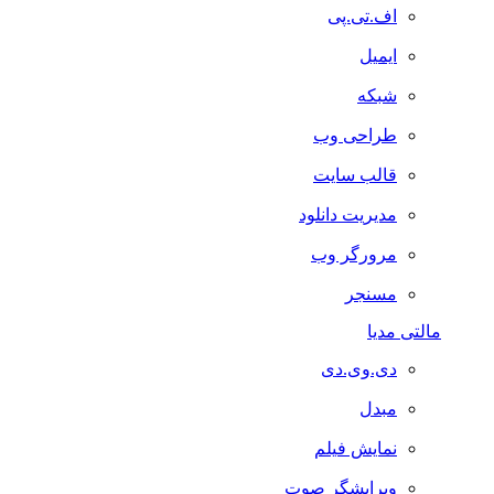
اف.تی.پی
ایمیل
شبکه
طراحی وب
قالب سایت
مدیریت دانلود
مرورگر وب
مسنجر
مالتی مدیا
دی.وی.دی
مبدل
نمایش فیلم
ویرایشگر صوت