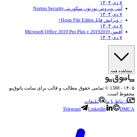
۷ دی ۱۴۰۴
آنتی ویروس نورتون سکوریتی
Norton Security
۷ دی ۱۴۰۴
– ویرایش فایل
Hosts File Editor+
۷ دی ۱۴۰۴
آفیس 2019
2019 Microsoft Office 2019 Pro Plus v
۷ دی ۱۴۰۴
ه همه
- 1388 © تمامی حقوق مطالب و قالب برای سایت پاتوق‌یو
 است.
باط با ما
تبلیغات
Telegram
LinkedIn