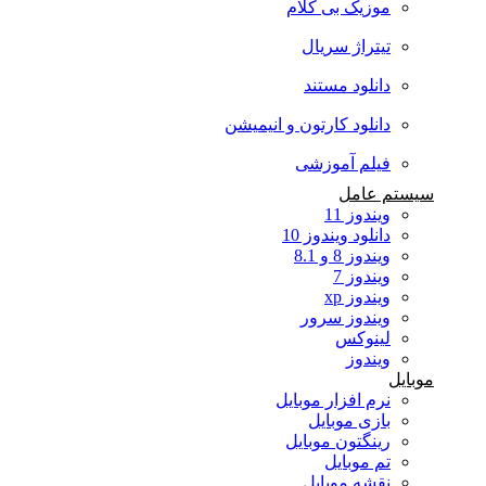
موزیک بی کلام
تیتراژ سریال
دانلود مستند
دانلود کارتون و انیمیشن
فیلم آموزشی
سیستم عامل
ویندوز 11
دانلود ویندوز 10
ویندوز 8 و 8.1
ویندوز 7
ویندوز xp
ویندوز سرور
لینوکس
ویندوز
موبایل
نرم افزار موبایل
بازی موبایل
رینگتون موبایل
تم موبایل
نقشه موبایل