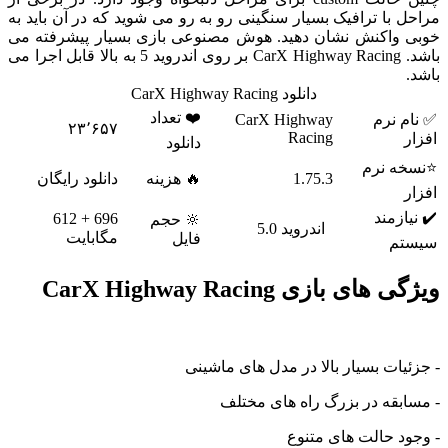
با ترافیک بسیار سنگینی رو به رو می شوید که در آن باید به
واکنش نشان دهید. هوش مصنوعی بازی بسیار پیشرفته می
باشد. CarX Highway Racing بر روی اندروید 5 به بالا قابل اجرا می
دانلود CarX Highway Racing
❤️ تعداد
 نرم
CarX Highway
۲۳٬۶۵۷
Racing
دانلود
 نرم
1.75.3
🔥 هزینه
دانلود رایگان
زمند
696 + 612
🔆 حجم
اندروید 5.0
مگابایت
فایل
م
ی بازی CarX Highway Racing
ات بسیار بالا در مدل های ماشینی
قه در بزرگ راه های مختلف
 حالت های متنوع