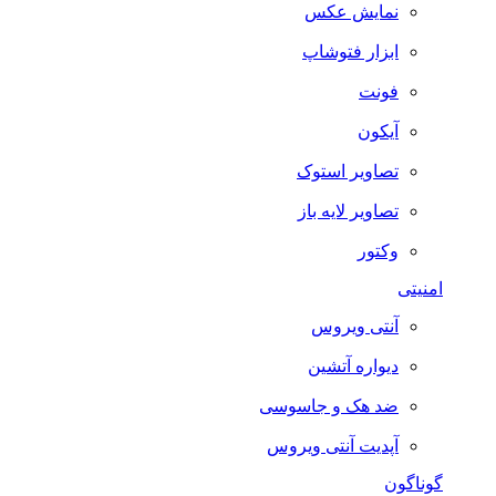
نمایش عکس
ابزار فتوشاپ
فونت
آیکون
تصاویر استوک
تصاویر لایه باز
وکتور
امنیتی
آنتی ویروس
دیواره آتشین
ضد هک و جاسوسی
آپدیت آنتی ویروس
گوناگون