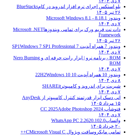
۷ دی ۱۴۰۴
بلو استکس اجرای نرم افزار اندروید در کام
BlueStacks
۲۶ تیر ۱۴۰۵
ویندوز 8.1
8.1 - Microsoft Windows 8.1
۷ دی ۱۴۰۴
دات نت فریم ورک برای تمامی ویندوزها
Microsoft .NET
Framework
۲۶ تیر ۱۴۰۵
ویندوز 7 همراه آپدیت 7 SP1
Windows 7 SP1 Professional
۷ دی ۱۴۰۴
ROM - برنامه نرو | ابزار رایت حرفه ای و
Nero Burning
ROM
۷ دی ۱۴۰۴
ویندوز 10 همراه آپدیت 10 22H2
Windows 10
۸ دی ۱۴۰۴
شیریت برای اندروید و کامپیوتر
SHAREit
۷ دی ۱۴۰۴
انی دسک ابزار قدرتمند کنترل کامپیوتر از
AnyDesk
۱۵ مرداد ۱۴۰۵
فتوشاپ CC 2025
Adobe Photoshop 2024
۷ دی ۱۴۰۴
واتساپ
WhatsApp PC 2.2620.102.0
۲۰ خرداد ۱۴۰۵
تمامی مایکروسافت ویژوال C
Microsoft Visual C++