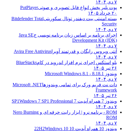
۷ دی ۱۴۰۴
پوت پلیر پخش انواع فایل تصویری و صوتی
PotPlayer
۲۰ خرداد ۱۴۰۵
بسته امنیتی بیت دیفندر توتال سکوریتی
Bitdefender Total
Security
۷ دی ۱۴۰۴
اجرای برنامه بر اساس زبان برنامه نویسی ج
Java SE
Development Kit (JDK)
۷ دی ۱۴۰۴
آنتی ویروس رایگان و قدرتمند آویرا
Avira Free Antivirus
۷ دی ۱۴۰۴
بلو استکس اجرای نرم افزار اندروید در کام
BlueStacks
۲۶ تیر ۱۴۰۵
ویندوز 8.1
8.1 - Microsoft Windows 8.1
۷ دی ۱۴۰۴
دات نت فریم ورک برای تمامی ویندوزها
Microsoft .NET
Framework
۲۶ تیر ۱۴۰۵
ویندوز 7 همراه آپدیت 7 SP1
Windows 7 SP1 Professional
۷ دی ۱۴۰۴
ROM - برنامه نرو | ابزار رایت حرفه ای و
Nero Burning
ROM
۷ دی ۱۴۰۴
ویندوز 10 همراه آپدیت 10 22H2
Windows 10