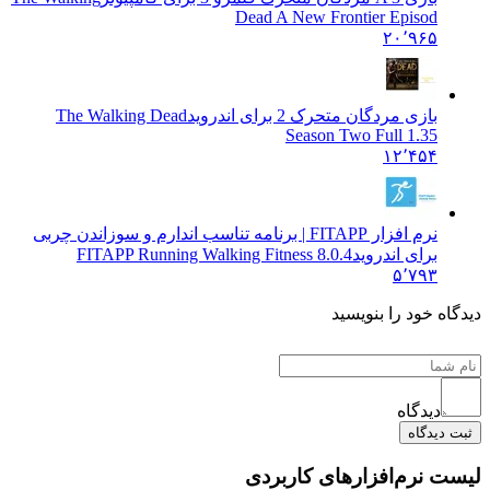
Dead A New Frontier Episod
۲۰٬۹۶۵
بازی مردگان متحرک 2 برای اندروید
The Walking Dead
Season Two Full 1.35
۱۲٬۴۵۴
نرم افزار FITAPP | برنامه تناسب اندارم و سوزاندن چربی
برای اندروید
FITAPP Running Walking Fitness 8.0.4
۵٬۷۹۳
 خود را بنویسید
دیدگاه
یدگاه
نرم‌افزارهای کاربردی