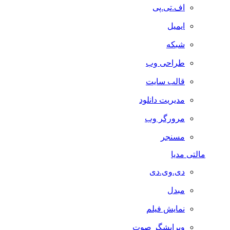
اف.تی.پی
ایمیل
شبکه
طراحی وب
قالب سایت
مدیریت دانلود
مرورگر وب
مسنجر
مالتی مدیا
دی.وی.دی
مبدل
نمایش فیلم
ویرایشگر صوت