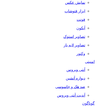
نمایش عکس
ابزار فتوشاپ
فونت
آیکون
تصاویر استوک
تصاویر لایه باز
وکتور
امنیتی
آنتی ویروس
دیواره آتشین
ضد هک و جاسوسی
آپدیت آنتی ویروس
گوناگون