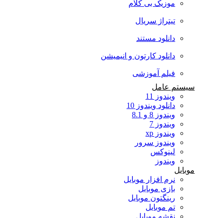
موزیک بی کلام
تیتراژ سریال
دانلود مستند
دانلود کارتون و انیمیشن
فیلم آموزشی
سیستم عامل
ویندوز 11
دانلود ویندوز 10
ویندوز 8 و 8.1
ویندوز 7
ویندوز xp
ویندوز سرور
لینوکس
ویندوز
موبایل
نرم افزار موبایل
بازی موبایل
رینگتون موبایل
تم موبایل
نقشه موبایل