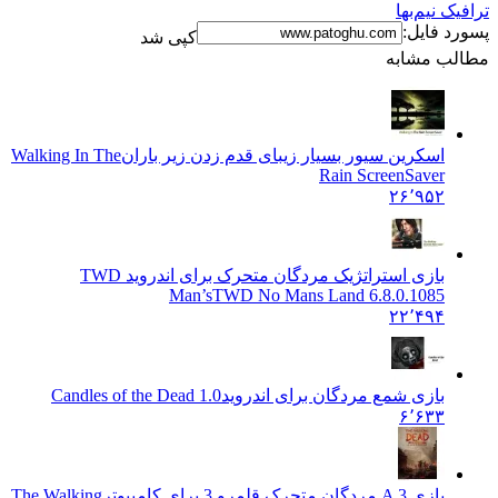
نیم‌بها
فایل:
کپی شد
 مشابه
اسکرین سیور بسیار زیبای قدم زدن زیر باران
Walking In The
Rain ScreenSaver
۲۶٬۹۵۲
بازی استراتژیک مردگان متحرک برای اندروید TWD
Man’s
TWD No Mans Land 6.8.0.1085
۲۲٬۴۹۴
بازی شمع مردگان برای اندروید
1.0 Candles of the Dead
۶٬۶۳۳
بازی A 3 مردگان متحرک قلمرو 3 برای کامپیوتر
The Walking