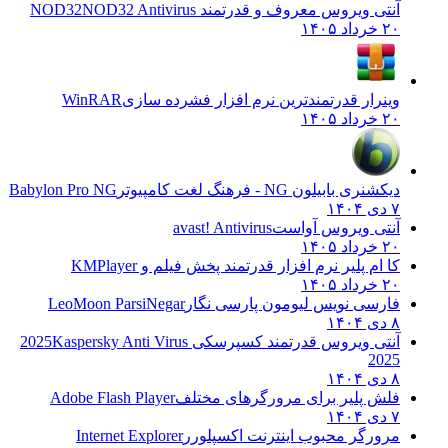
آنتی ویروس معروف و قدرتمند NOD32
NOD32 Antivirus
۲۰ خرداد ۱۴۰۵
وینرار قدرتمندترین نرم افزار فشرده سازی
WinRAR
۲۰ خرداد ۱۴۰۵
دیکشنری بابیلون NG - فرهنگ لغت کامپیوتر
Babylon Pro NG
۷ دی ۱۴۰۴
آنتی ویروس آواست
avast! Antivirus
۲۰ خرداد ۱۴۰۵
کا ام پلیر نرم افزار قدرتمند پخش فیلم و
KMPlayer
۲۰ خرداد ۱۴۰۵
فارسی نویس لیومون پارسی نگار
LeoMoon ParsiNegar
۸ دی ۱۴۰۴
آنتی ویروس قدرتمند کسپرسکی 2025
Kaspersky Anti Virus
2025
۸ دی ۱۴۰۴
فلش پلیر برای مرورگرهای مختلف
Adobe Flash Player
۷ دی ۱۴۰۴
مرورگر محبوب اینترنت اکسپلورر
Internet Explorer