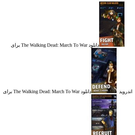
دانلود The Walking Dead: March To War برای
د
دانلود The Walking Dead: March To War برای