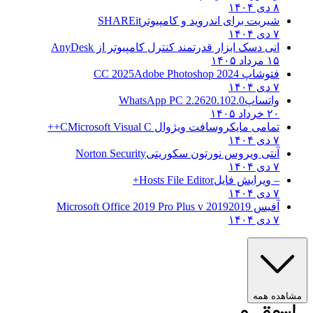
۸ دی ۱۴۰۴
شیریت برای اندروید و کامپیوتر
SHAREit
۷ دی ۱۴۰۴
انی دسک ابزار قدرتمند کنترل کامپیوتر از
AnyDesk
۱۵ مرداد ۱۴۰۵
فتوشاپ CC 2025
Adobe Photoshop 2024
۷ دی ۱۴۰۴
واتساپ
WhatsApp PC 2.2620.102.0
۲۰ خرداد ۱۴۰۵
تمامی مایکروسافت ویژوال C
Microsoft Visual C++
۷ دی ۱۴۰۴
آنتی ویروس نورتون سکوریتی
Norton Security
۷ دی ۱۴۰۴
– ویرایش فایل
Hosts File Editor+
۷ دی ۱۴۰۴
آفیس 2019
2019 Microsoft Office 2019 Pro Plus v
۷ دی ۱۴۰۴
ه همه