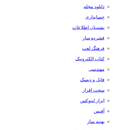
دانلود مجله
حسابداری
پشتیبان اطلاعات
فشرده ساز
فرهنگ لغت
کتاب الکترونیک
مهندسی
فایل و دیسک
سخت افزار
ابزار لینوکس
آفیس
بهینه ساز