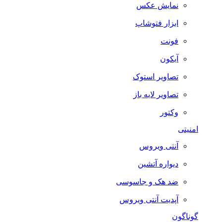
نمایش عکس
ابزار فتوشاپ
فونت
آیکون
تصاویر استوک
تصاویر لایه باز
وکتور
امنیتی
آنتی ویروس
دیواره آتشین
ضد هک و جاسوسی
آپدیت آنتی ویروس
گوناگون