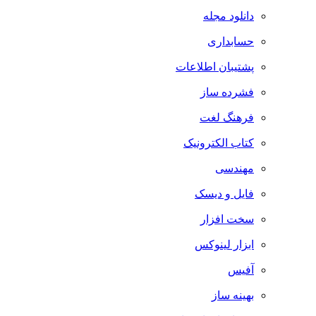
دانلود مجله
حسابداری
پشتیبان اطلاعات
فشرده ساز
فرهنگ لغت
کتاب الکترونیک
مهندسی
فایل و دیسک
سخت افزار
ابزار لینوکس
آفیس
بهینه ساز