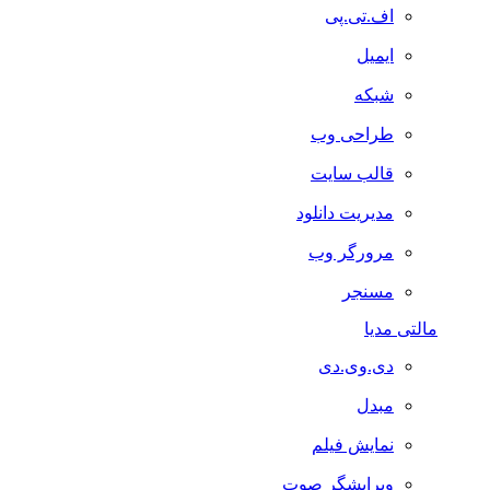
اف.تی.پی
ایمیل
شبکه
طراحی وب
قالب سایت
مدیریت دانلود
مرورگر وب
مسنجر
مالتی مدیا
دی.وی.دی
مبدل
نمایش فیلم
ویرایشگر صوت