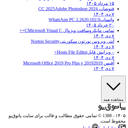
۱۵ مرداد ۱۴۰۵
فتوشاپ CC 2025
Adobe Photoshop 2024
۷ دی ۱۴۰۴
واتساپ
WhatsApp PC 2.2620.102.0
۲۰ خرداد ۱۴۰۵
تمامی مایکروسافت ویژوال C
Microsoft Visual C++
۷ دی ۱۴۰۴
آنتی ویروس نورتون سکوریتی
Norton Security
۷ دی ۱۴۰۴
– ویرایش فایل
Hosts File Editor+
۷ دی ۱۴۰۴
آفیس 2019
2019 Microsoft Office 2019 Pro Plus v
۷ دی ۱۴۰۴
ه همه
- 1388 © تمامی حقوق مطالب و قالب برای سایت پاتوق‌یو
 است.