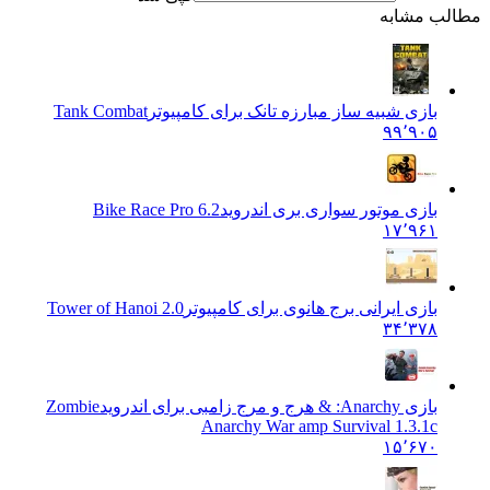
 مشابه
بازی شبیه ساز مبارزه تانک برای کامپیوتر
Tank Combat
۹۹٬۹۰۵
بازی موتور سواری بری اندروید
6.2 Bike Race Pro
۱۷٬۹۶۱
بازی ایرانی برج هانوی برای کامپیوتر
Tower of Hanoi 2.0
۳۴٬۳۷۸
بازی Anarchy: & هرج و مرج زامبی برای اندروید
Zombie
Anarchy War amp Survival 1.3.1c
۱۵٬۶۷۰