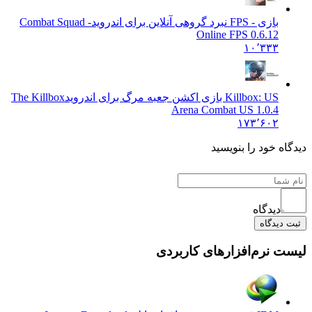
بازی - FPS نبرد گروهی آنلاین برای اندروید
Combat Squad -
Online FPS 0.6.12
۱۰٬۳۳۳
Killbox: US بازی اکشن جعبه مرگ برای اندروید
The Killbox
Arena Combat US 1.0.4
۱۷۳٬۶۰۲
 خود را بنویسید
دیدگاه
یدگاه
نرم‌افزارهای کاربردی