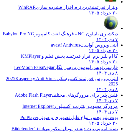
وینرار قدرتمندترین نرم افزار فشرده سازی
WinRAR
۲۰ خرداد ۱۴۰۵
دیکشنری بابیلون NG - فرهنگ لغت کامپیوتر
Babylon Pro NG
۷ دی ۱۴۰۴
آنتی ویروس آواست
avast! Antivirus
۲۰ خرداد ۱۴۰۵
کا ام پلیر نرم افزار قدرتمند پخش فیلم و
KMPlayer
۲۰ خرداد ۱۴۰۵
فارسی نویس لیومون پارسی نگار
LeoMoon ParsiNegar
۸ دی ۱۴۰۴
آنتی ویروس قدرتمند کسپرسکی 2025
Kaspersky Anti Virus
2025
۸ دی ۱۴۰۴
فلش پلیر برای مرورگرهای مختلف
Adobe Flash Player
۷ دی ۱۴۰۴
مرورگر محبوب اینترنت اکسپلورر
Internet Explorer
۷ دی ۱۴۰۴
پوت پلیر پخش انواع فایل تصویری و صوتی
PotPlayer
۲۰ خرداد ۱۴۰۵
بسته امنیتی بیت دیفندر توتال سکوریتی
Bitdefender Total