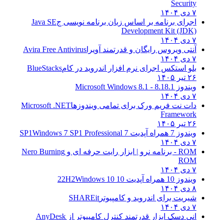
Security
۷ دی ۱۴۰۴
اجرای برنامه بر اساس زبان برنامه نویسی ج
Java SE
Development Kit (JDK)
۷ دی ۱۴۰۴
آنتی ویروس رایگان و قدرتمند آویرا
Avira Free Antivirus
۷ دی ۱۴۰۴
بلو استکس اجرای نرم افزار اندروید در کام
BlueStacks
۲۶ تیر ۱۴۰۵
ویندوز 8.1
8.1 - Microsoft Windows 8.1
۷ دی ۱۴۰۴
دات نت فریم ورک برای تمامی ویندوزها
Microsoft .NET
Framework
۲۶ تیر ۱۴۰۵
ویندوز 7 همراه آپدیت 7 SP1
Windows 7 SP1 Professional
۷ دی ۱۴۰۴
ROM - برنامه نرو | ابزار رایت حرفه ای و
Nero Burning
ROM
۷ دی ۱۴۰۴
ویندوز 10 همراه آپدیت 10 22H2
Windows 10
۸ دی ۱۴۰۴
شیریت برای اندروید و کامپیوتر
SHAREit
۷ دی ۱۴۰۴
انی دسک ابزار قدرتمند کنترل کامپیوتر از
AnyDesk