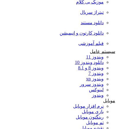
موزیک بی کلام
تیتراژ سریال
دانلود مستند
دانلود کارتون و انیمیشن
فیلم آموزشی
سیستم عامل
ویندوز 11
دانلود ویندوز 10
ویندوز 8 و 8.1
ویندوز 7
ویندوز xp
ویندوز سرور
لینوکس
ویندوز
موبایل
نرم افزار موبایل
بازی موبایل
رینگتون موبایل
تم موبایل
نقشه موبایل