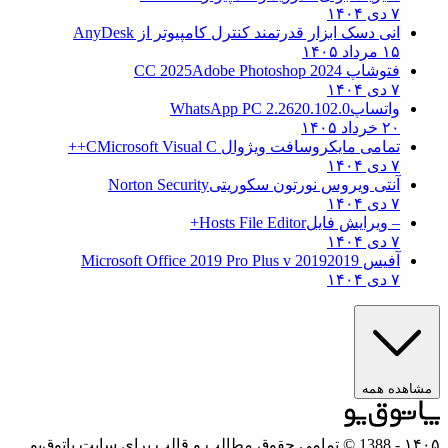
۷ دی ۱۴۰۴
انی دسک ابزار قدرتمند کنترل کامپیوتر از
AnyDesk
۱۵ مرداد ۱۴۰۵
فتوشاپ CC 2025
Adobe Photoshop 2024
۷ دی ۱۴۰۴
واتساپ
WhatsApp PC 2.2620.102.0
۲۰ خرداد ۱۴۰۵
تمامی مایکروسافت ویژوال C
Microsoft Visual C++
۷ دی ۱۴۰۴
آنتی ویروس نورتون سکوریتی
Norton Security
۷ دی ۱۴۰۴
– ویرایش فایل
Hosts File Editor+
۷ دی ۱۴۰۴
آفیس 2019
2019 Microsoft Office 2019 Pro Plus v
۷ دی ۱۴۰۴
ه همه
- 1388 © تمامی حقوق مطالب و قالب برای سایت پاتوق‌یو