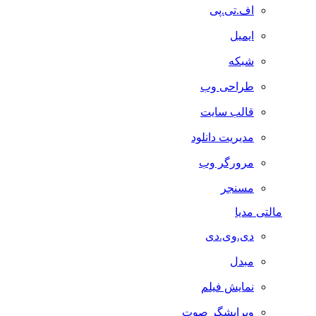
اف.تی.پی
ایمیل
شبکه
طراحی وب
قالب سایت
مدیریت دانلود
مرورگر وب
مسنجر
مالتی مدیا
دی.وی.دی
مبدل
نمایش فیلم
ویرایشگر صوت