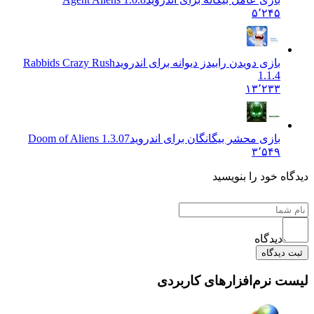
۵٬۲۴۵
بازی دویدن رابیدز دیوانه برای اندروید
Rabbids Crazy Rush
1.1.4
۱۳٬۲۳۳
بازی محشر بیگانگان برای اندروید
Doom of Aliens 1.3.07
۳٬۵۴۹
 خود را بنویسید
دیدگاه
یدگاه
نرم‌افزارهای کاربردی