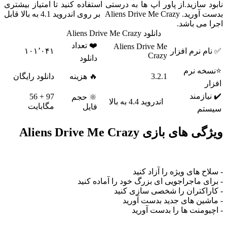
سازید.از پاور آپ ها به درستی استفاده کنید تا امتیاز بیشتری
بدست آورید. Aliens Drive Me Crazy بر روی اندروید 4.1 به بالا قابل
ی باشد.
دانلود Aliens Drive Me Crazy
❤️ تعداد
Aliens Drive Me
نرم افزار
۱۰۱٬۰۴۱
Crazy
دانلود
 نرم
3.2.1
🔥 هزینه
دانلود رایگان
زمند
97 + 56
🔆 حجم
اندروید 4.4 به بالا
مگابایت
فایل
م
 بازی Aliens Drive Me Crazy
 های ویژه را آزاد کنید
 ماجراجویی ای بزرگ خود را آماده کنید
اکتران را شخصی سازی کنید
ن های جدید بدست آورید
منت ها را بدست آورید