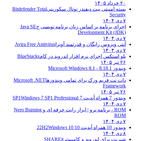
۲۰ خرداد ۱۴۰۵
بسته امنیتی بیت دیفندر توتال سکوریتی
Bitdefender Total
Security
۷ دی ۱۴۰۴
اجرای برنامه بر اساس زبان برنامه نویسی ج
Java SE
Development Kit (JDK)
۷ دی ۱۴۰۴
آنتی ویروس رایگان و قدرتمند آویرا
Avira Free Antivirus
۷ دی ۱۴۰۴
بلو استکس اجرای نرم افزار اندروید در کام
BlueStacks
۲۶ تیر ۱۴۰۵
ویندوز 8.1
8.1 - Microsoft Windows 8.1
۷ دی ۱۴۰۴
دات نت فریم ورک برای تمامی ویندوزها
Microsoft .NET
Framework
۲۶ تیر ۱۴۰۵
ویندوز 7 همراه آپدیت 7 SP1
Windows 7 SP1 Professional
۷ دی ۱۴۰۴
ROM - برنامه نرو | ابزار رایت حرفه ای و
Nero Burning
ROM
۷ دی ۱۴۰۴
ویندوز 10 همراه آپدیت 10 22H2
Windows 10
۸ دی ۱۴۰۴
شیریت برای اندروید و کامپیوتر
SHAREit