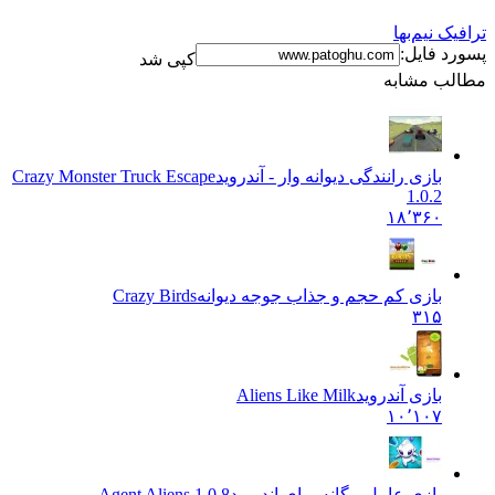
نیم‌بها
فایل:
کپی شد
 مشابه
بازی رانندگی دیوانه وار - آندروید
Crazy Monster Truck Escape
1.0.2
۱۸٬۳۶۰
بازی کم حجم و جذاب جوجه دیوانه
Crazy Birds
۳۱۵
بازی آندروید
Aliens Like Milk
۱۰٬۱۰۷
بازی عامل بیگانه برای اندروید
Agent Aliens 1.0.8