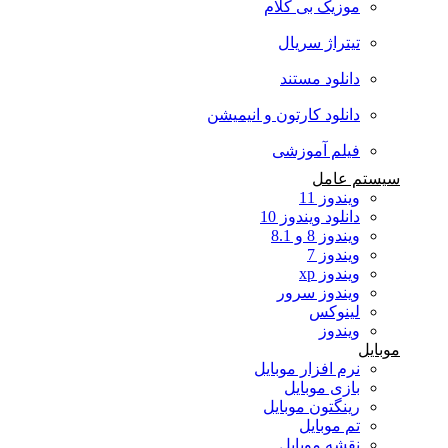
موزیک بی کلام
تیتراژ سریال
دانلود مستند
دانلود کارتون و انیمیشن
فیلم آموزشی
سیستم عامل
ویندوز 11
دانلود ویندوز 10
ویندوز 8 و 8.1
ویندوز 7
ویندوز xp
ویندوز سرور
لینوکس
ویندوز
موبایل
نرم افزار موبایل
بازی موبایل
رینگتون موبایل
تم موبایل
نقشه موبایل