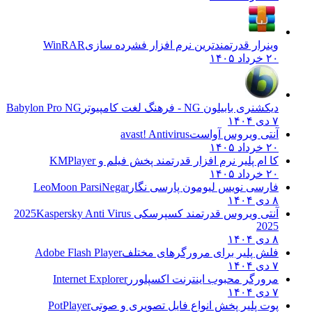
وینرار قدرتمندترین نرم افزار فشرده سازی
WinRAR
۲۰ خرداد ۱۴۰۵
دیکشنری بابیلون NG - فرهنگ لغت کامپیوتر
Babylon Pro NG
۷ دی ۱۴۰۴
آنتی ویروس آواست
avast! Antivirus
۲۰ خرداد ۱۴۰۵
کا ام پلیر نرم افزار قدرتمند پخش فیلم و
KMPlayer
۲۰ خرداد ۱۴۰۵
فارسی نویس لیومون پارسی نگار
LeoMoon ParsiNegar
۸ دی ۱۴۰۴
آنتی ویروس قدرتمند کسپرسکی 2025
Kaspersky Anti Virus
2025
۸ دی ۱۴۰۴
فلش پلیر برای مرورگرهای مختلف
Adobe Flash Player
۷ دی ۱۴۰۴
مرورگر محبوب اینترنت اکسپلورر
Internet Explorer
۷ دی ۱۴۰۴
پوت پلیر پخش انواع فایل تصویری و صوتی
PotPlayer