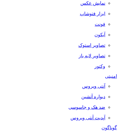
نمایش عکس
ابزار فتوشاپ
فونت
آیکون
تصاویر استوک
تصاویر لایه باز
وکتور
امنیتی
آنتی ویروس
دیواره آتشین
ضد هک و جاسوسی
آپدیت آنتی ویروس
گوناگون