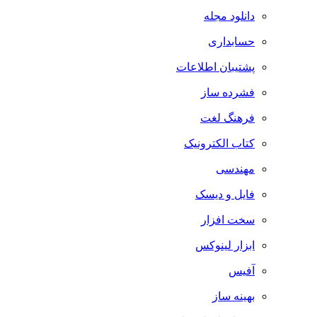
دانلود مجله
حسابداری
پشتیبان اطلاعات
فشرده ساز
فرهنگ لغت
کتاب الکترونیک
مهندسی
فایل و دیسک
سخت افزار
ابزار لینوکس
آفیس
بهینه ساز