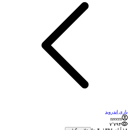
بازی اندروید
nreern
۷٬۷۹۴
۱۸ آبان ۱۳۹۶،‏ ۶:۰۴