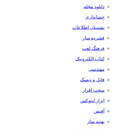
دانلود مجله
حسابداری
پشتیبان اطلاعات
فشرده ساز
فرهنگ لغت
کتاب الکترونیک
مهندسی
فایل و دیسک
سخت افزار
ابزار لینوکس
آفیس
بهینه ساز