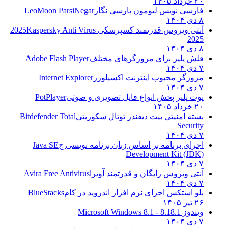
۲۰ خرداد ۱۴۰۵
فارسی نویس لیومون پارسی نگار
LeoMoon ParsiNegar
۸ دی ۱۴۰۴
آنتی ویروس قدرتمند کسپرسکی 2025
Kaspersky Anti Virus
2025
۸ دی ۱۴۰۴
فلش پلیر برای مرورگرهای مختلف
Adobe Flash Player
۷ دی ۱۴۰۴
مرورگر محبوب اینترنت اکسپلورر
Internet Explorer
۷ دی ۱۴۰۴
پوت پلیر پخش انواع فایل تصویری و صوتی
PotPlayer
۲۰ خرداد ۱۴۰۵
بسته امنیتی بیت دیفندر توتال سکوریتی
Bitdefender Total
Security
۷ دی ۱۴۰۴
اجرای برنامه بر اساس زبان برنامه نویسی ج
Java SE
Development Kit (JDK)
۷ دی ۱۴۰۴
آنتی ویروس رایگان و قدرتمند آویرا
Avira Free Antivirus
۷ دی ۱۴۰۴
بلو استکس اجرای نرم افزار اندروید در کام
BlueStacks
۲۶ تیر ۱۴۰۵
ویندوز 8.1
8.1 - Microsoft Windows 8.1
۷ دی ۱۴۰۴