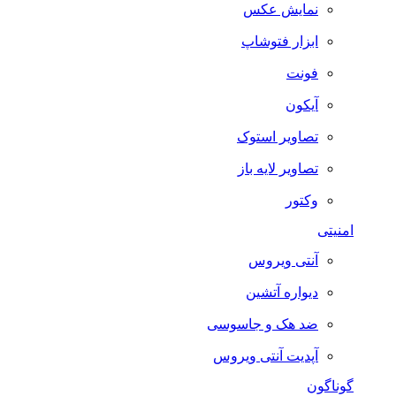
نمایش عکس
ابزار فتوشاپ
فونت
آیکون
تصاویر استوک
تصاویر لایه باز
وکتور
امنیتی
آنتی ویروس
دیواره آتشین
ضد هک و جاسوسی
آپدیت آنتی ویروس
گوناگون