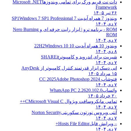
دات نت فریم ورک برای تمامی ویندوزها
Microsoft .NET
Framework
۲۶ تیر ۱۴۰۵
ویندوز 7 همراه آپدیت 7 SP1
Windows 7 SP1 Professional
۷ دی ۱۴۰۴
ROM - برنامه نرو | ابزار رایت حرفه ای و
Nero Burning
ROM
۷ دی ۱۴۰۴
ویندوز 10 همراه آپدیت 10 22H2
Windows 10
۸ دی ۱۴۰۴
شیریت برای اندروید و کامپیوتر
SHAREit
۷ دی ۱۴۰۴
انی دسک ابزار قدرتمند کنترل کامپیوتر از
AnyDesk
۱۵ مرداد ۱۴۰۵
فتوشاپ CC 2025
Adobe Photoshop 2024
۷ دی ۱۴۰۴
واتساپ
WhatsApp PC 2.2620.102.0
۲۰ خرداد ۱۴۰۵
تمامی مایکروسافت ویژوال C
Microsoft Visual C++
۷ دی ۱۴۰۴
آنتی ویروس نورتون سکوریتی
Norton Security
۷ دی ۱۴۰۴
– ویرایش فایل
Hosts File Editor+
۷ دی ۱۴۰۴