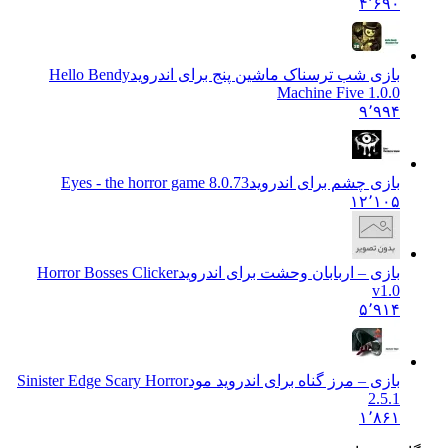
۴٬۶۹۰
بازی شب ترسناک ماشین پنج برای اندروید
Hello Bendy
Machine Five 1.0.0
۹٬۹۹۴
بازی چشم برای اندروید
Eyes - the horror game 8.0.73
۱۲٬۱۰۵
بازی – اربابان وحشت برای اندروید
Horror Bosses Clicker
v1.0
۵٬۹۱۴
بازی – مرز گناه برای اندروید مود
Sinister Edge Scary Horror
2.5.1
۱٬۸۶۱