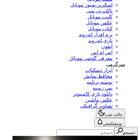
اسکرین سیور موبایل
پاکت پی سی
کلیپ موبایل
عکس موبایل
کتاب موبایل
نرم افزار اندروید
بازی اندروید
آیفون
اس ام اس
معرفی گوشی موبایل
سرگرمی
ابزار دسکتاپ
محافظ نمایش
پوسته برنامه
پس زمینه
دانلود بازی کامپیوتر
عکس ماشین
تصاویر گرافیکی
حالت شب
نوتیفیکیشن
جستجو