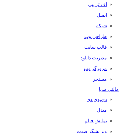
اف.تی.پی
ایمیل
شبکه
طراحی وب
قالب سایت
مدیریت دانلود
مرورگر وب
مسنجر
مالتی مدیا
دی.وی.دی
مبدل
نمایش فیلم
ویرایشگر صوت