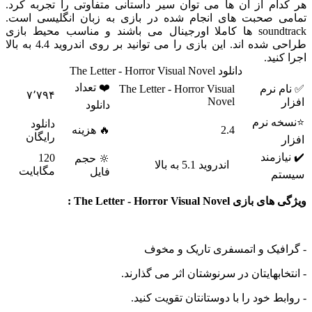
هر کدام از آن ها می توان سیر داستانی متفاوتی را تجربه کرد.
تمامی صحبت های انجام شده در بازی به زبان انگلیسی است.
soundtrack ها کاملا اورجینال می باشند و مناسب محیط بازی
طراحی شده اند. این بازی را می توانید بر روی اندروید 4.4 به بالا
اجرا کنید.
دانلود The Letter - Horror Visual Novel
❤️ تعداد
✅ نام نرم
The Letter - Horror Visual
۷٬۷۹۴
Novel
افزار
دانلود
⭐نسخه نرم
دانلود
2.4
🔥 هزینه
رایگان
افزار
✔️ نیازمند
120
🔆 حجم
اندروید 5.1 به بالا
مگابایت
فایل
سیستم
ویژگی های بازی The Letter - Horror Visual Novel :
- گرافیک و اتمسفری تاریک و مخوف
- انتخابهایتان در سرنوشتان اثر می گذارند.
- روابط خود را با دوستانتان تقویت کنید.