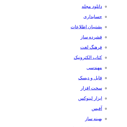
دانلود مجله
حسابداری
پشتیبان اطلاعات
فشرده ساز
فرهنگ لغت
کتاب الکترونیک
مهندسی
فایل و دیسک
سخت افزار
ابزار لینوکس
آفیس
بهینه ساز