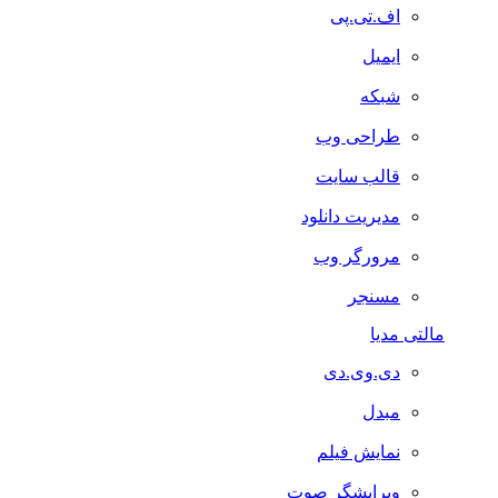
اف.تی.پی
ایمیل
شبکه
طراحی وب
قالب سایت
مدیریت دانلود
مرورگر وب
مسنجر
مالتی مدیا
دی.وی.دی
مبدل
نمایش فیلم
ویرایشگر صوت