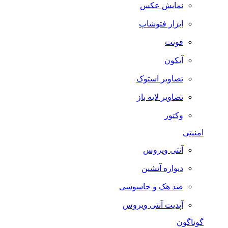
نمایش عکس
ابزار فتوشاپ
فونت
آیکون
تصاویر استوک
تصاویر لایه باز
وکتور
امنیتی
آنتی ویروس
دیواره آتشین
ضد هک و جاسوسی
آپدیت آنتی ویروس
گوناگون