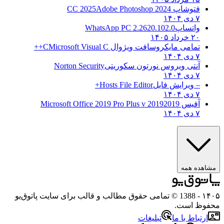
فتوشاپ CC 2025
Adobe Photoshop 2024
۷ دی ۱۴۰۴
واتساپ
WhatsApp PC 2.2620.102.0
۲۰ خرداد ۱۴۰۵
تمامی مایکروسافت ویژوال C
Microsoft Visual C++
۷ دی ۱۴۰۴
آنتی ویروس نورتون سکوریتی
Norton Security
۷ دی ۱۴۰۴
– ویرایش فایل
Hosts File Editor+
۷ دی ۱۴۰۴
آفیس 2019
2019 Microsoft Office 2019 Pro Plus v
۷ دی ۱۴۰۴
ه همه
- 1388 © تمامی حقوق مطالب و قالب برای سایت پاتوق‌یو
 است.
باط با ما
تبلیغات