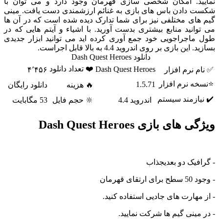
د. امکان شخصی سازی قهرمان وجود دارد و می توان با
دادن باس های بازی به غنائم ارزشمندی دست یافت. مینی
ای مختلفی نیز برای شما تدارک دیده شده است که در آن ها
نید منابع بیشتری بدست آورید. با اشیاء و آیتم هایی که در
اجراجویی خود جمع آوری کرده اید می توانید ابزار جدیدی
 بازی بر روی اندروید 4.4 به بالا قابل اجراست.
دانلود Dash Quest Heroes
❤️ تعداد دانلود
Dash Quest Heroes
نرم افزار
۴٬۴۵۶
 نرم افزار
1.5.71
🔥 هزینه
دانلود رایگان
ازمند سیستم
اندروید 4.4
🔆 حجم فایل
53 مگابایت
ی بازی Dash Quest Heroes
یک دو بعدیجذاب
قهرمان
هارت های جادیی استفاده کنید.
ینی گیم ها شرکت نمایید.