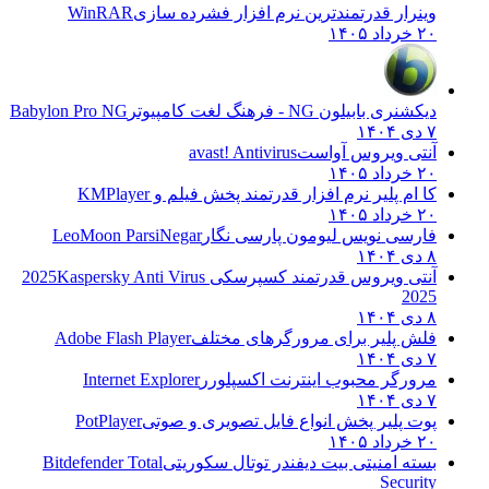
وینرار قدرتمندترین نرم افزار فشرده سازی
WinRAR
۲۰ خرداد ۱۴۰۵
دیکشنری بابیلون NG - فرهنگ لغت کامپیوتر
Babylon Pro NG
۷ دی ۱۴۰۴
آنتی ویروس آواست
avast! Antivirus
۲۰ خرداد ۱۴۰۵
کا ام پلیر نرم افزار قدرتمند پخش فیلم و
KMPlayer
۲۰ خرداد ۱۴۰۵
فارسی نویس لیومون پارسی نگار
LeoMoon ParsiNegar
۸ دی ۱۴۰۴
آنتی ویروس قدرتمند کسپرسکی 2025
Kaspersky Anti Virus
2025
۸ دی ۱۴۰۴
فلش پلیر برای مرورگرهای مختلف
Adobe Flash Player
۷ دی ۱۴۰۴
مرورگر محبوب اینترنت اکسپلورر
Internet Explorer
۷ دی ۱۴۰۴
پوت پلیر پخش انواع فایل تصویری و صوتی
PotPlayer
۲۰ خرداد ۱۴۰۵
بسته امنیتی بیت دیفندر توتال سکوریتی
Bitdefender Total
Security