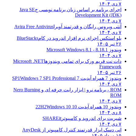
۷ دی ۱۴۰۴
اجرای برنامه بر اساس زبان برنامه نویسی ج
Java SE
Development Kit (JDK)
۷ دی ۱۴۰۴
آنتی ویروس رایگان و قدرتمند آویرا
Avira Free Antivirus
۷ دی ۱۴۰۴
بلو استکس اجرای نرم افزار اندروید در کام
BlueStacks
۲۶ تیر ۱۴۰۵
ویندوز 8.1
8.1 - Microsoft Windows 8.1
۷ دی ۱۴۰۴
دات نت فریم ورک برای تمامی ویندوزها
Microsoft .NET
Framework
۲۶ تیر ۱۴۰۵
ویندوز 7 همراه آپدیت 7 SP1
Windows 7 SP1 Professional
۷ دی ۱۴۰۴
ROM - برنامه نرو | ابزار رایت حرفه ای و
Nero Burning
ROM
۷ دی ۱۴۰۴
ویندوز 10 همراه آپدیت 10 22H2
Windows 10
۸ دی ۱۴۰۴
شیریت برای اندروید و کامپیوتر
SHAREit
۷ دی ۱۴۰۴
انی دسک ابزار قدرتمند کنترل کامپیوتر از
AnyDesk
۱۵ مرداد ۱۴۰۵