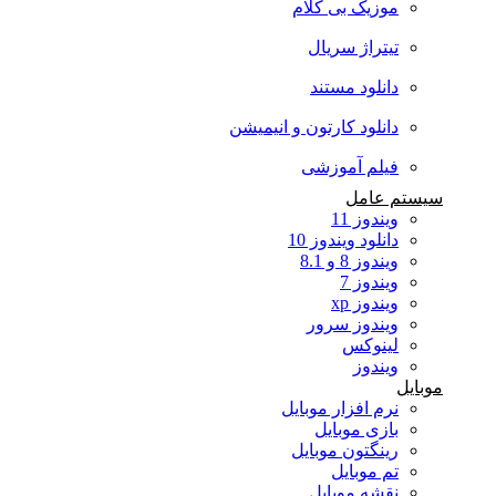
موزیک بی کلام
تیتراژ سریال
دانلود مستند
دانلود کارتون و انیمیشن
فیلم آموزشی
سیستم عامل
ویندوز 11
دانلود ویندوز 10
ویندوز 8 و 8.1
ویندوز 7
ویندوز xp
ویندوز سرور
لینوکس
ویندوز
موبایل
نرم افزار موبایل
بازی موبایل
رینگتون موبایل
تم موبایل
نقشه موبایل