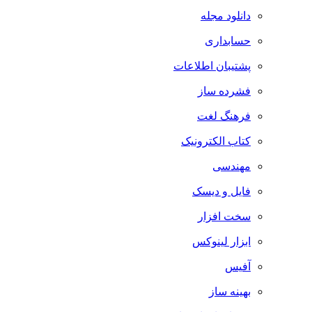
دانلود مجله
حسابداری
پشتیبان اطلاعات
فشرده ساز
فرهنگ لغت
کتاب الکترونیک
مهندسی
فایل و دیسک
سخت افزار
ابزار لینوکس
آفیس
بهینه ساز