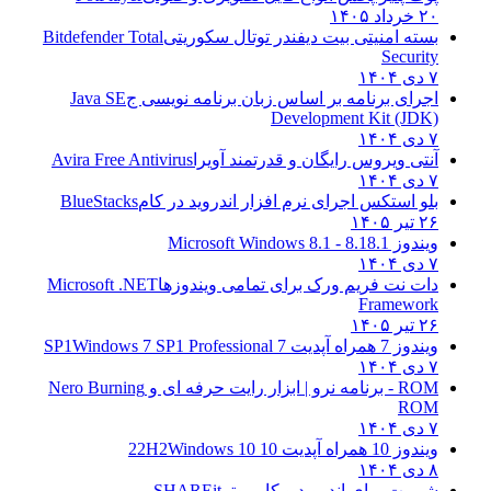
۲۰ خرداد ۱۴۰۵
بسته امنیتی بیت دیفندر توتال سکوریتی
Bitdefender Total
Security
۷ دی ۱۴۰۴
اجرای برنامه بر اساس زبان برنامه نویسی ج
Java SE
Development Kit (JDK)
۷ دی ۱۴۰۴
آنتی ویروس رایگان و قدرتمند آویرا
Avira Free Antivirus
۷ دی ۱۴۰۴
بلو استکس اجرای نرم افزار اندروید در کام
BlueStacks
۲۶ تیر ۱۴۰۵
ویندوز 8.1
8.1 - Microsoft Windows 8.1
۷ دی ۱۴۰۴
دات نت فریم ورک برای تمامی ویندوزها
Microsoft .NET
Framework
۲۶ تیر ۱۴۰۵
ویندوز 7 همراه آپدیت 7 SP1
Windows 7 SP1 Professional
۷ دی ۱۴۰۴
ROM - برنامه نرو | ابزار رایت حرفه ای و
Nero Burning
ROM
۷ دی ۱۴۰۴
ویندوز 10 همراه آپدیت 10 22H2
Windows 10
۸ دی ۱۴۰۴
شیریت برای اندروید و کامپیوتر
SHAREit