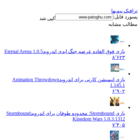
نیم‌بها
فایل:
کپی شد
 مشابه
بازی فوق العاده عرضه جنگ ابدی اندروید
1.0.5 Eternal Arena
۸٬۶۲۳
بازی انیمیشن کارتی برای اندروید
Animation Throwdown
1.145.1
۶٬۹۰۲
بازی Stormbound: محدوده طوفان برای اندروید
Stormbound
Kingdom Wars 1.0.3.1312
۷٬۴۰۵