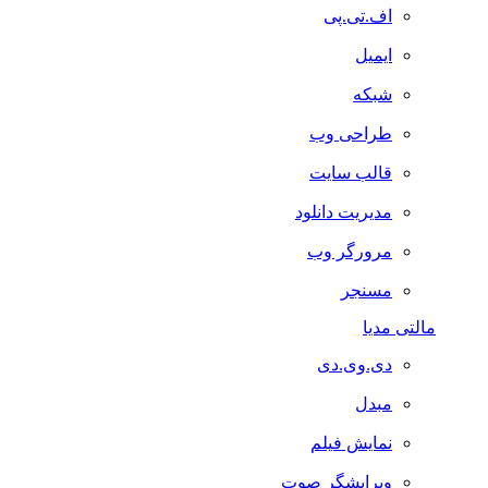
اف.تی.پی
ایمیل
شبکه
طراحی وب
قالب سایت
مدیریت دانلود
مرورگر وب
مسنجر
مالتی مدیا
دی.وی.دی
مبدل
نمایش فیلم
ویرایشگر صوت