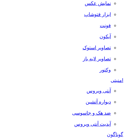
نمایش عکس
ابزار فتوشاپ
فونت
آیکون
تصاویر استوک
تصاویر لایه باز
وکتور
امنیتی
آنتی ویروس
دیواره آتشین
ضد هک و جاسوسی
آپدیت آنتی ویروس
گوناگون