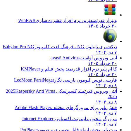
وینرار قدرتمندترین نرم افزار فشرده سازی
WinRAR
۲۰ خرداد ۱۴۰۵
دیکشنری بابیلون NG - فرهنگ لغت کامپیوتر
Babylon Pro NG
۷ دی ۱۴۰۴
آنتی ویروس آواست
avast! Antivirus
۲۰ خرداد ۱۴۰۵
کا ام پلیر نرم افزار قدرتمند پخش فیلم و
KMPlayer
۲۰ خرداد ۱۴۰۵
فارسی نویس لیومون پارسی نگار
LeoMoon ParsiNegar
۸ دی ۱۴۰۴
آنتی ویروس قدرتمند کسپرسکی 2025
Kaspersky Anti Virus
2025
۸ دی ۱۴۰۴
فلش پلیر برای مرورگرهای مختلف
Adobe Flash Player
۷ دی ۱۴۰۴
مرورگر محبوب اینترنت اکسپلورر
Internet Explorer
۷ دی ۱۴۰۴
پوت پلیر پخش انواع فایل تصویری و صوتی
PotPlayer