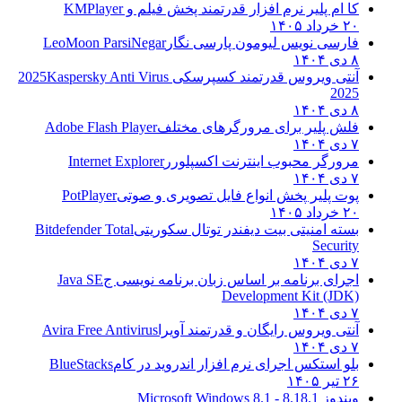
کا ام پلیر نرم افزار قدرتمند پخش فیلم و
KMPlayer
۲۰ خرداد ۱۴۰۵
فارسی نویس لیومون پارسی نگار
LeoMoon ParsiNegar
۸ دی ۱۴۰۴
آنتی ویروس قدرتمند کسپرسکی 2025
Kaspersky Anti Virus
2025
۸ دی ۱۴۰۴
فلش پلیر برای مرورگرهای مختلف
Adobe Flash Player
۷ دی ۱۴۰۴
مرورگر محبوب اینترنت اکسپلورر
Internet Explorer
۷ دی ۱۴۰۴
پوت پلیر پخش انواع فایل تصویری و صوتی
PotPlayer
۲۰ خرداد ۱۴۰۵
بسته امنیتی بیت دیفندر توتال سکوریتی
Bitdefender Total
Security
۷ دی ۱۴۰۴
اجرای برنامه بر اساس زبان برنامه نویسی ج
Java SE
Development Kit (JDK)
۷ دی ۱۴۰۴
آنتی ویروس رایگان و قدرتمند آویرا
Avira Free Antivirus
۷ دی ۱۴۰۴
بلو استکس اجرای نرم افزار اندروید در کام
BlueStacks
۲۶ تیر ۱۴۰۵
ویندوز 8.1
8.1 - Microsoft Windows 8.1