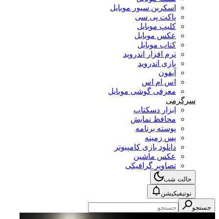
اسکرین سیور موبایل
پاکت پی سی
کلیپ موبایل
عکس موبایل
کتاب موبایل
نرم افزار اندروید
بازی اندروید
آیفون
اس ام اس
معرفی گوشی موبایل
سرگرمی
ابزار دسکتاپ
محافظ نمایش
پوسته برنامه
پس زمینه
دانلود بازی کامپیوتر
عکس ماشین
تصاویر گرافیکی
حالت شب
نوتیفیکیشن
جستجو