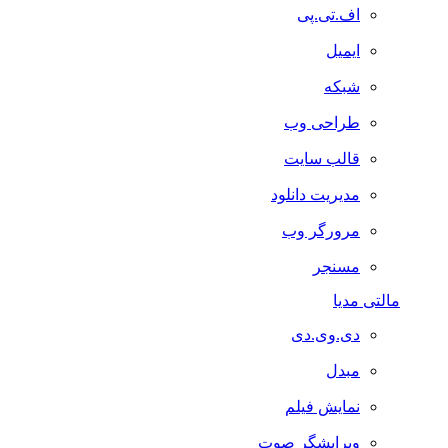
اف.تی.پی
ایمیل
شبکه
طراحی وب
قالب سایت
مدیریت دانلود
مرورگر وب
مسنجر
مالتی مدیا
دی.وی.دی
مبدل
نمایش فیلم
ویرایشگر صوت