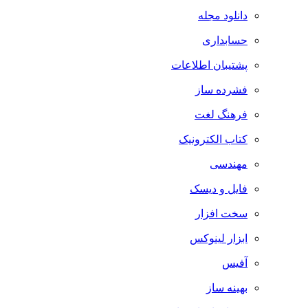
دانلود مجله
حسابداری
پشتیبان اطلاعات
فشرده ساز
فرهنگ لغت
کتاب الکترونیک
مهندسی
فایل و دیسک
سخت افزار
ابزار لینوکس
آفیس
بهینه ساز