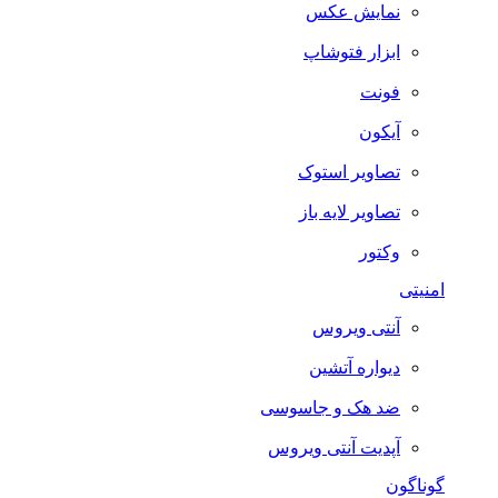
نمایش عکس
ابزار فتوشاپ
فونت
آیکون
تصاویر استوک
تصاویر لایه باز
وکتور
امنیتی
آنتی ویروس
دیواره آتشین
ضد هک و جاسوسی
آپدیت آنتی ویروس
گوناگون