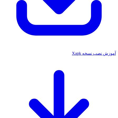
آموزش نصب نسخه Xapk