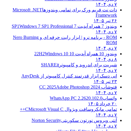
۷ دی ۱۴۰۴
دات نت فریم ورک برای تمامی ویندوزها
Microsoft .NET
Framework
۲۶ تیر ۱۴۰۵
ویندوز 7 همراه آپدیت 7 SP1
Windows 7 SP1 Professional
۷ دی ۱۴۰۴
ROM - برنامه نرو | ابزار رایت حرفه ای و
Nero Burning
ROM
۷ دی ۱۴۰۴
ویندوز 10 همراه آپدیت 10 22H2
Windows 10
۸ دی ۱۴۰۴
شیریت برای اندروید و کامپیوتر
SHAREit
۷ دی ۱۴۰۴
انی دسک ابزار قدرتمند کنترل کامپیوتر از
AnyDesk
۲۳ تیر ۱۴۰۵
فتوشاپ CC 2025
Adobe Photoshop 2024
۷ دی ۱۴۰۴
واتساپ
WhatsApp PC 2.2620.102.0
۲۰ خرداد ۱۴۰۵
تمامی مایکروسافت ویژوال C
Microsoft Visual C++
۷ دی ۱۴۰۴
آنتی ویروس نورتون سکوریتی
Norton Security
۷ دی ۱۴۰۴