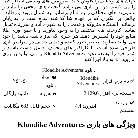
جهان های وحشی را کاوش کنید، سرزمین های وسیعی انتظار شما
را می کشند. در این بازی می توانید گنجینه های مخفی را بیابید و
ماموریت های مختلفی را به اتمام برسانید. به شمال بروید و وطایف
چالش بر انگیزی که بر عهده شا گذاشته شده است را به پایان
برسانید. ایستگاه متروکه و قدیمی را به شهری آباد و سرزنده تبدیل
نمایید، کارخانه های مختلف را به وجود بیاورید و با جمع آوری طلا
منابع خود را گسترش دهید. هر چیزی که نیاز داشته باشید را خود
می توانید بسازید. مناظر خیره کننده و دیدنی جذابی در سراسر بازی
طراحی شده است. با کاراکتر های مختلف تعامل داشنه باشید و
شهر خود را توسعه دهید. KlondikeAdventures را می توانید بر روی
اندروید 4.4 به بالا اجرا کنید.
دانلود Klondike Adventures
❤️ تعداد
Klondike
✅ نام نرم افزار
۲۵٬۰۵۰
Adventures
دانلود
⭐نسخه نرم افزار
2.129.6
🔥 هزینه
دانلود رایگان
✔️ نیازمند
اندروید 4.4
🔆 حجم فایل
683 مگابایت
سیستم
ویژگی های بازی Klondike Adventures