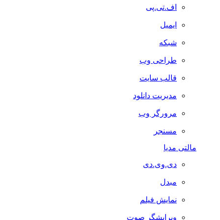
اف.تی.پی
ایمیل
شبکه
طراحی وب
قالب سایت
مدیریت دانلود
مرورگر وب
مسنجر
مالتی مدیا
دی.وی.دی
مبدل
نمایش فیلم
ویرایشگر صوت