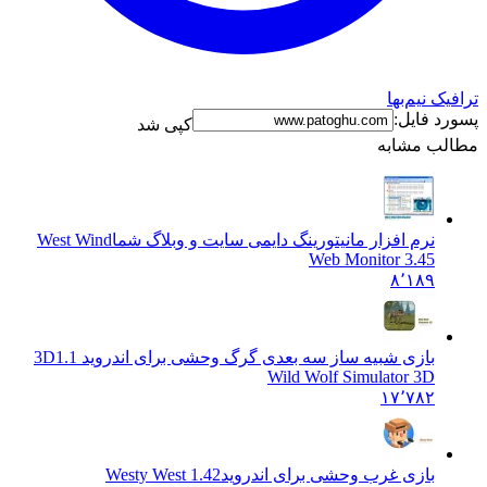
نیم‌بها
فایل:
کپی شد
 مشابه
نرم افزار مانیتورینگ دایمی سایت و وبلاگ شما
West Wind
Web Monitor 3.45
۸٬۱۸۹
بازی شبیه ساز سه بعدی گرگ وحشی برای اندروید 3D
1.1
Wild Wolf Simulator 3D
۱۷٬۷۸۲
بازی غرب وحشی برای اندروید
Westy West 1.42