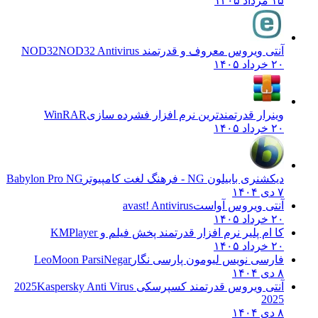
۱۵ مرداد ۱۴۰۵
آنتی ویروس معروف و قدرتمند NOD32
NOD32 Antivirus
۲۰ خرداد ۱۴۰۵
وینرار قدرتمندترین نرم افزار فشرده سازی
WinRAR
۲۰ خرداد ۱۴۰۵
دیکشنری بابیلون NG - فرهنگ لغت کامپیوتر
Babylon Pro NG
۷ دی ۱۴۰۴
آنتی ویروس آواست
avast! Antivirus
۲۰ خرداد ۱۴۰۵
کا ام پلیر نرم افزار قدرتمند پخش فیلم و
KMPlayer
۲۰ خرداد ۱۴۰۵
فارسی نویس لیومون پارسی نگار
LeoMoon ParsiNegar
۸ دی ۱۴۰۴
آنتی ویروس قدرتمند کسپرسکی 2025
Kaspersky Anti Virus
2025
۸ دی ۱۴۰۴