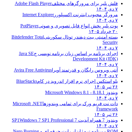
فلش پلیر برای مرورگرهای مختلف
Adobe Flash Player
۷ دی ۱۴۰۴
مرورگر محبوب اینترنت اکسپلورر
Internet Explorer
۷ دی ۱۴۰۴
پوت پلیر پخش انواع فایل تصویری و صوتی
PotPlayer
۲۰ خرداد ۱۴۰۵
بسته امنیتی بیت دیفندر توتال سکوریتی
Bitdefender Total
Security
۷ دی ۱۴۰۴
اجرای برنامه بر اساس زبان برنامه نویسی ج
Java SE
Development Kit (JDK)
۷ دی ۱۴۰۴
آنتی ویروس رایگان و قدرتمند آویرا
Avira Free Antivirus
۷ دی ۱۴۰۴
بلو استکس اجرای نرم افزار اندروید در کام
BlueStacks
۲۶ تیر ۱۴۰۵
ویندوز 8.1
8.1 - Microsoft Windows 8.1
۷ دی ۱۴۰۴
دات نت فریم ورک برای تمامی ویندوزها
Microsoft .NET
Framework
۲۶ تیر ۱۴۰۵
ویندوز 7 همراه آپدیت 7 SP1
Windows 7 SP1 Professional
۷ دی ۱۴۰۴
ROM - برنامه نرو | ابزار رایت حرفه ای و
Nero Burning