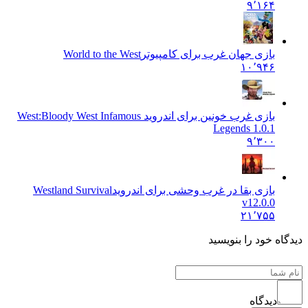
۹٬۱۶۴
بازی جهان غرب برای کامپیوتر
World to the West
۱۰٬۹۴۶
بازی غرب خونین برای اندروید West:
Bloody West Infamous
Legends 1.0.1
۹٬۳۰۰
بازی بقا در غرب وحشی برای اندروید
Westland Survival
v12.0.0
۲۱٬۷۵۵
 خود را بنویسید
دیدگاه