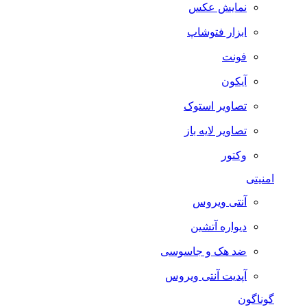
نمایش عکس
ابزار فتوشاپ
فونت
آیکون
تصاویر استوک
تصاویر لایه باز
وکتور
امنیتی
آنتی ویروس
دیواره آتشین
ضد هک و جاسوسی
آپدیت آنتی ویروس
گوناگون