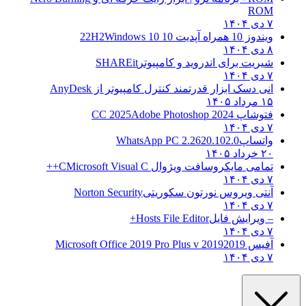
ROM
۷ دی ۱۴۰۴
ویندوز 10 همراه آپدیت 10 22H2
Windows 10
۸ دی ۱۴۰۴
شیریت برای اندروید و کامپیوتر
SHAREit
۷ دی ۱۴۰۴
انی دسک ابزار قدرتمند کنترل کامپیوتر از
AnyDesk
۱۵ مرداد ۱۴۰۵
فتوشاپ CC 2025
Adobe Photoshop 2024
۷ دی ۱۴۰۴
واتساپ
WhatsApp PC 2.2620.102.0
۲۰ خرداد ۱۴۰۵
تمامی مایکروسافت ویژوال C
Microsoft Visual C++
۷ دی ۱۴۰۴
آنتی ویروس نورتون سکوریتی
Norton Security
۷ دی ۱۴۰۴
– ویرایش فایل
Hosts File Editor+
۷ دی ۱۴۰۴
آفیس 2019
2019 Microsoft Office 2019 Pro Plus v
۷ دی ۱۴۰۴