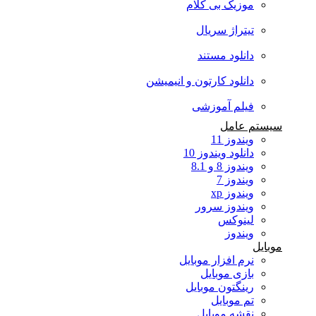
موزیک بی کلام
تیتراژ سریال
دانلود مستند
دانلود کارتون و انیمیشن
فیلم آموزشی
سیستم عامل
ویندوز 11
دانلود ویندوز 10
ویندوز 8 و 8.1
ویندوز 7
ویندوز xp
ویندوز سرور
لینوکس
ویندوز
موبایل
نرم افزار موبایل
بازی موبایل
رینگتون موبایل
تم موبایل
نقشه موبایل