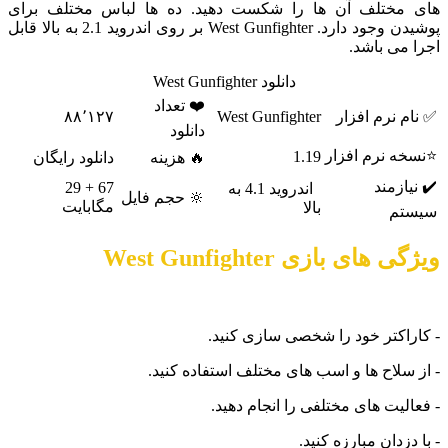
ختلف آن ها را شکست دهید. ده ها لباس مختلف برای
پوشیدن وجود دارد. West Gunfighter بر روی اندروید 2.1 به بالا قابل
ی باشد.
دانلود West Gunfighter
❤️ تعداد
نرم افزار
West Gunfighter
۸۸٬۱۲۷
دانلود
 نرم افزار
1.19
🔥 هزینه
دانلود رایگان
زمند
67 + 29
اندروید 4.1 به
🔆 حجم فایل
مگابایت
بالا
م
ای بازی West Gunfighter
کتر خود را شخصی سازی کنید.
لاح ها و اسب های مختلف استفاده کنید.
یت های مختلفی را انجام دهید.
دان مبارزه کنید.