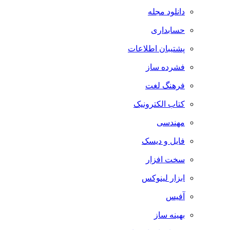
دانلود مجله
حسابداری
پشتیبان اطلاعات
فشرده ساز
فرهنگ لغت
کتاب الکترونیک
مهندسی
فایل و دیسک
سخت افزار
ابزار لینوکس
آفیس
بهینه ساز