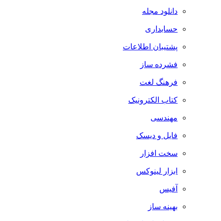
دانلود مجله
حسابداری
پشتیبان اطلاعات
فشرده ساز
فرهنگ لغت
کتاب الکترونیک
مهندسی
فایل و دیسک
سخت افزار
ابزار لینوکس
آفیس
بهینه ساز