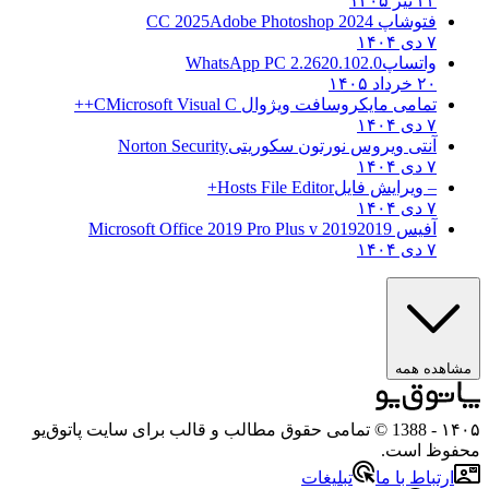
۲۳ تیر ۱۴۰۵
فتوشاپ CC 2025
Adobe Photoshop 2024
۷ دی ۱۴۰۴
واتساپ
WhatsApp PC 2.2620.102.0
۲۰ خرداد ۱۴۰۵
تمامی مایکروسافت ویژوال C
Microsoft Visual C++
۷ دی ۱۴۰۴
آنتی ویروس نورتون سکوریتی
Norton Security
۷ دی ۱۴۰۴
– ویرایش فایل
Hosts File Editor+
۷ دی ۱۴۰۴
آفیس 2019
2019 Microsoft Office 2019 Pro Plus v
۷ دی ۱۴۰۴
ه همه
- 1388 © تمامی حقوق مطالب و قالب برای سایت پاتوق‌یو
 است.
باط با ما
تبلیغات