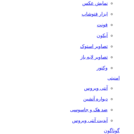
نمایش عکس
ابزار فتوشاپ
فونت
آیکون
تصاویر استوک
تصاویر لایه باز
وکتور
امنیتی
آنتی ویروس
دیواره آتشین
ضد هک و جاسوسی
آپدیت آنتی ویروس
گوناگون