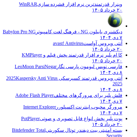
وینرار قدرتمندترین نرم افزار فشرده سازی
WinRAR
۲۰ خرداد ۱۴۰۵
دیکشنری بابیلون NG - فرهنگ لغت کامپیوتر
Babylon Pro NG
۷ دی ۱۴۰۴
آنتی ویروس آواست
avast! Antivirus
۲۰ خرداد ۱۴۰۵
کا ام پلیر نرم افزار قدرتمند پخش فیلم و
KMPlayer
۲۰ خرداد ۱۴۰۵
فارسی نویس لیومون پارسی نگار
LeoMoon ParsiNegar
۸ دی ۱۴۰۴
آنتی ویروس قدرتمند کسپرسکی 2025
Kaspersky Anti Virus
2025
۸ دی ۱۴۰۴
فلش پلیر برای مرورگرهای مختلف
Adobe Flash Player
۷ دی ۱۴۰۴
مرورگر محبوب اینترنت اکسپلورر
Internet Explorer
۷ دی ۱۴۰۴
پوت پلیر پخش انواع فایل تصویری و صوتی
PotPlayer
۲۰ خرداد ۱۴۰۵
بسته امنیتی بیت دیفندر توتال سکوریتی
Bitdefender Total
Security