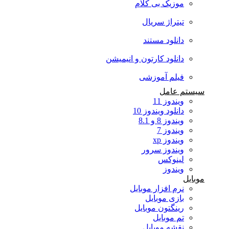
موزیک بی کلام
تیتراژ سریال
دانلود مستند
دانلود کارتون و انیمیشن
فیلم آموزشی
سیستم عامل
ویندوز 11
دانلود ویندوز 10
ویندوز 8 و 8.1
ویندوز 7
ویندوز xp
ویندوز سرور
لینوکس
ویندوز
موبایل
نرم افزار موبایل
بازی موبایل
رینگتون موبایل
تم موبایل
نقشه موبایل