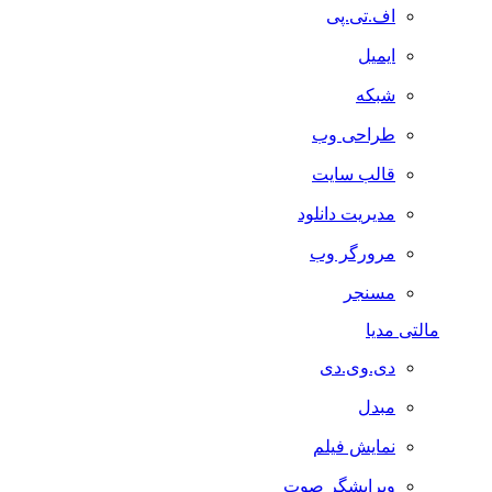
اف.تی.پی
ایمیل
شبکه
طراحی وب
قالب سایت
مدیریت دانلود
مرورگر وب
مسنجر
مالتی مدیا
دی.وی.دی
مبدل
نمایش فیلم
ویرایشگر صوت