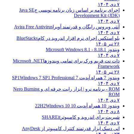
۷ دی ۱۴۰۴
اجرای برنامه بر اساس زبان برنامه نویسی ج
Java SE
Development Kit (JDK)
۷ دی ۱۴۰۴
آنتی ویروس رایگان و قدرتمند آویرا
Avira Free Antivirus
۷ دی ۱۴۰۴
بلو استکس اجرای نرم افزار اندروید در کام
BlueStacks
۲۶ تیر ۱۴۰۵
ویندوز 8.1
8.1 - Microsoft Windows 8.1
۷ دی ۱۴۰۴
دات نت فریم ورک برای تمامی ویندوزها
Microsoft .NET
Framework
۲۶ تیر ۱۴۰۵
ویندوز 7 همراه آپدیت 7 SP1
Windows 7 SP1 Professional
۷ دی ۱۴۰۴
ROM - برنامه نرو | ابزار رایت حرفه ای و
Nero Burning
ROM
۷ دی ۱۴۰۴
ویندوز 10 همراه آپدیت 10 22H2
Windows 10
۸ دی ۱۴۰۴
شیریت برای اندروید و کامپیوتر
SHAREit
۷ دی ۱۴۰۴
انی دسک ابزار قدرتمند کنترل کامپیوتر از
AnyDesk