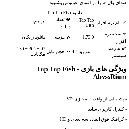
ال ها را در اعماق اقیانوس بشنوید.
دانلود Tap Tap Fish
❤️ تعداد
Tap Tap
نرم افزار
۳٬۱۱۱
Fish
دانلود
 نرم
1.73.0
🔥 هزینه
دانلود رایگان
زمند
97 + 305 + 130
اندروید 4.4
🔆 حجم فایل
مگابایت
م
ویژگی های بازی Tap Tap Fish -
AbyssR
بانی از واقعیت مجازی VR
ل کاربری ساده
یک فوق العاده سه بعدی و HD