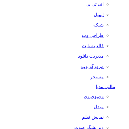
اف.تی.پی
ایمیل
شبکه
طراحی وب
قالب سایت
مدیریت دانلود
مرورگر وب
مسنجر
مالتی مدیا
دی.وی.دی
مبدل
نمایش فیلم
ویرایشگر صوت