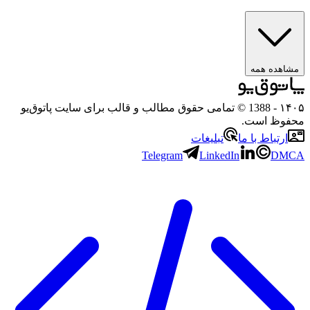
ه همه
- 1388 © تمامی حقوق مطالب و قالب برای سایت پاتوق‌یو
 است.
باط با ما
تبلیغات
Telegram
LinkedIn