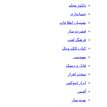
دانلود مجله
حسابداری
پشتیبان اطلاعات
فشرده ساز
فرهنگ لغت
کتاب الکترونیک
مهندسی
فایل و دیسک
سخت افزار
ابزار لینوکس
آفیس
بهینه ساز