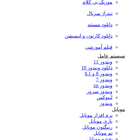
موزیک بی کلام
تیتراژ سریال
دانلود مستند
دانلود کارتون و انیمیشن
فیلم آموزشی
سیستم عامل
ویندوز 11
دانلود ویندوز 10
ویندوز 8 و 8.1
ویندوز 7
ویندوز xp
ویندوز سرور
لینوکس
ویندوز
موبایل
نرم افزار موبایل
بازی موبایل
رینگتون موبایل
تم موبایل
نقشه موبایل