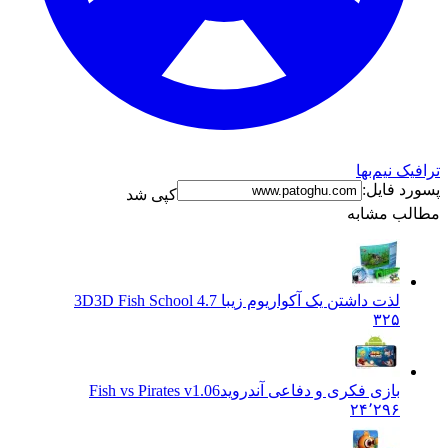
نیم‌بها
فایل:
کپی شد
 مشابه
لذت داشتن یک آکواریوم زیبا 3D
3D Fish School 4.7
۳۲۵
بازی فکری و دفاعی آندروید
Fish vs Pirates v1.06
۲۴٬۲۹۶