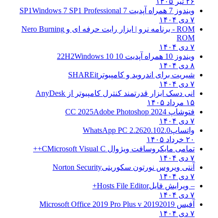
۲۶ تیر ۱۴۰۵
ویندوز 7 همراه آپدیت 7 SP1
Windows 7 SP1 Professional
۷ دی ۱۴۰۴
ROM - برنامه نرو | ابزار رایت حرفه ای و
Nero Burning
ROM
۷ دی ۱۴۰۴
ویندوز 10 همراه آپدیت 10 22H2
Windows 10
۸ دی ۱۴۰۴
شیریت برای اندروید و کامپیوتر
SHAREit
۷ دی ۱۴۰۴
انی دسک ابزار قدرتمند کنترل کامپیوتر از
AnyDesk
۱۵ مرداد ۱۴۰۵
فتوشاپ CC 2025
Adobe Photoshop 2024
۷ دی ۱۴۰۴
واتساپ
WhatsApp PC 2.2620.102.0
۲۰ خرداد ۱۴۰۵
تمامی مایکروسافت ویژوال C
Microsoft Visual C++
۷ دی ۱۴۰۴
آنتی ویروس نورتون سکوریتی
Norton Security
۷ دی ۱۴۰۴
– ویرایش فایل
Hosts File Editor+
۷ دی ۱۴۰۴
آفیس 2019
2019 Microsoft Office 2019 Pro Plus v
۷ دی ۱۴۰۴