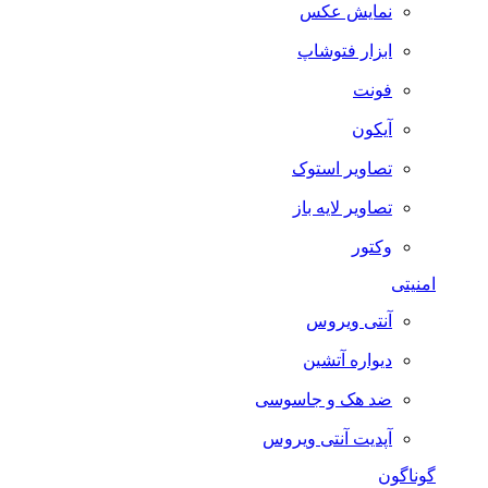
نمایش عکس
ابزار فتوشاپ
فونت
آیکون
تصاویر استوک
تصاویر لایه باز
وکتور
امنیتی
آنتی ویروس
دیواره آتشین
ضد هک و جاسوسی
آپدیت آنتی ویروس
گوناگون