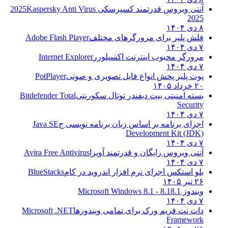
آنتی ویروس قدرتمند کسپرسکی 2025
Kaspersky Anti Virus
2025
۸ دی ۱۴۰۴
فلش پلیر برای مرورگرهای مختلف
Adobe Flash Player
۷ دی ۱۴۰۴
مرورگر محبوب اینترنت اکسپلورر
Internet Explorer
۷ دی ۱۴۰۴
پوت پلیر پخش انواع فایل تصویری و صوتی
PotPlayer
۲۰ خرداد ۱۴۰۵
بسته امنیتی بیت دیفندر توتال سکوریتی
Bitdefender Total
Security
۷ دی ۱۴۰۴
اجرای برنامه بر اساس زبان برنامه نویسی ج
Java SE
Development Kit (JDK)
۷ دی ۱۴۰۴
آنتی ویروس رایگان و قدرتمند آویرا
Avira Free Antivirus
۷ دی ۱۴۰۴
بلو استکس اجرای نرم افزار اندروید در کام
BlueStacks
۲۶ تیر ۱۴۰۵
ویندوز 8.1
8.1 - Microsoft Windows 8.1
۷ دی ۱۴۰۴
دات نت فریم ورک برای تمامی ویندوزها
Microsoft .NET
Framework