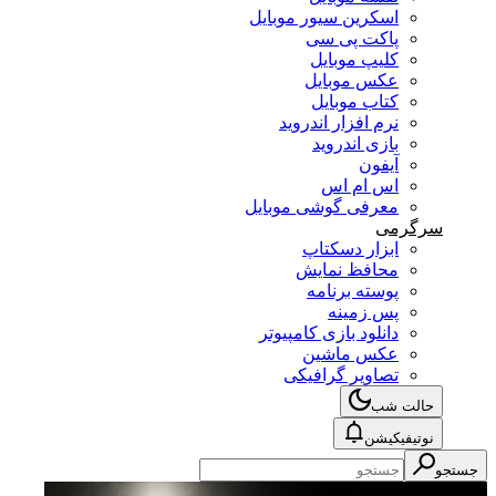
اسکرین سیور موبایل
پاکت پی سی
کلیپ موبایل
عکس موبایل
کتاب موبایل
نرم افزار اندروید
بازی اندروید
آیفون
اس ام اس
معرفی گوشی موبایل
سرگرمی
ابزار دسکتاپ
محافظ نمایش
پوسته برنامه
پس زمینه
دانلود بازی کامپیوتر
عکس ماشین
تصاویر گرافیکی
حالت شب
نوتیفیکیشن
جستجو