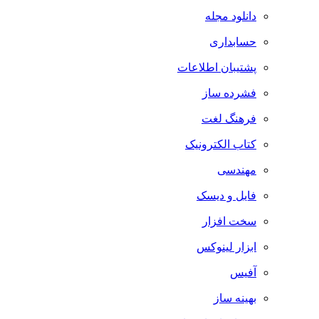
دانلود مجله
حسابداری
پشتیبان اطلاعات
فشرده ساز
فرهنگ لغت
کتاب الکترونیک
مهندسی
فایل و دیسک
سخت افزار
ابزار لینوکس
آفیس
بهینه ساز