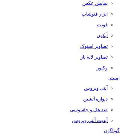
نمایش عکس
ابزار فتوشاپ
فونت
آیکون
تصاویر استوک
تصاویر لایه باز
وکتور
امنیتی
آنتی ویروس
دیواره آتشین
ضد هک و جاسوسی
آپدیت آنتی ویروس
گوناگون