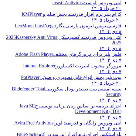
آنتی ویروس آواست
avast! Antivirus
۲۰ خرداد ۱۴۰۵
کا ام پلیر نرم افزار قدرتمند پخش فیلم و
KMPlayer
۲۰ خرداد ۱۴۰۵
فارسی نویس لیومون پارسی نگار
LeoMoon ParsiNegar
۸ دی ۱۴۰۴
آنتی ویروس قدرتمند کسپرسکی 2025
Kaspersky Anti Virus
2025
۸ دی ۱۴۰۴
فلش پلیر برای مرورگرهای مختلف
Adobe Flash Player
۷ دی ۱۴۰۴
مرورگر محبوب اینترنت اکسپلورر
Internet Explorer
۷ دی ۱۴۰۴
پوت پلیر پخش انواع فایل تصویری و صوتی
PotPlayer
۲۰ خرداد ۱۴۰۵
بسته امنیتی بیت دیفندر توتال سکوریتی
Bitdefender Total
Security
۷ دی ۱۴۰۴
اجرای برنامه بر اساس زبان برنامه نویسی ج
Java SE
Development Kit (JDK)
۷ دی ۱۴۰۴
آنتی ویروس رایگان و قدرتمند آویرا
Avira Free Antivirus
۷ دی ۱۴۰۴
بلو استکس اجرای نرم افزار اندروید در کام
BlueStacks