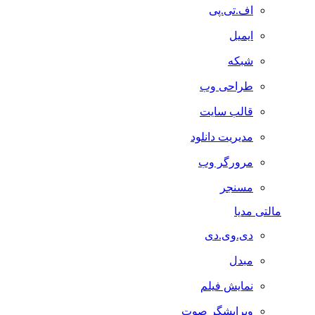
اف.تی.پی
ایمیل
شبکه
طراحی وب
قالب سایت
مدیریت دانلود
مرورگر وب
مسنجر
مالتی مدیا
دی.وی.دی
مبدل
نمایش فیلم
ویرایشگر صوت