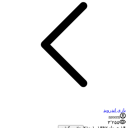
بازی اندروید
nreern
۳٬۲۵۵
۱۴ خرداد ۱۳۹۷،‏ ۲۱:۰۱