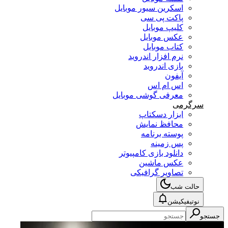
اسکرین سیور موبایل
پاکت پی سی
کلیپ موبایل
عکس موبایل
کتاب موبایل
نرم افزار اندروید
بازی اندروید
آیفون
اس ام اس
معرفی گوشی موبایل
سرگرمی
ابزار دسکتاپ
محافظ نمایش
پوسته برنامه
پس زمینه
دانلود بازی کامپیوتر
عکس ماشین
تصاویر گرافیکی
حالت شب
نوتیفیکیشن
جستجو