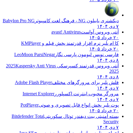
دیکشنری بابیلون NG - فرهنگ لغت کامپیوتر
Babylon Pro NG
۷ دی ۱۴۰۴
آنتی ویروس آواست
avast! Antivirus
۲۰ خرداد ۱۴۰۵
کا ام پلیر نرم افزار قدرتمند پخش فیلم و
KMPlayer
۲۰ خرداد ۱۴۰۵
فارسی نویس لیومون پارسی نگار
LeoMoon ParsiNegar
۸ دی ۱۴۰۴
آنتی ویروس قدرتمند کسپرسکی 2025
Kaspersky Anti Virus
2025
۸ دی ۱۴۰۴
فلش پلیر برای مرورگرهای مختلف
Adobe Flash Player
۷ دی ۱۴۰۴
مرورگر محبوب اینترنت اکسپلورر
Internet Explorer
۷ دی ۱۴۰۴
پوت پلیر پخش انواع فایل تصویری و صوتی
PotPlayer
۲۰ خرداد ۱۴۰۵
بسته امنیتی بیت دیفندر توتال سکوریتی
Bitdefender Total
Security
۷ دی ۱۴۰۴
اجرای برنامه بر اساس زبان برنامه نویسی ج
Java SE