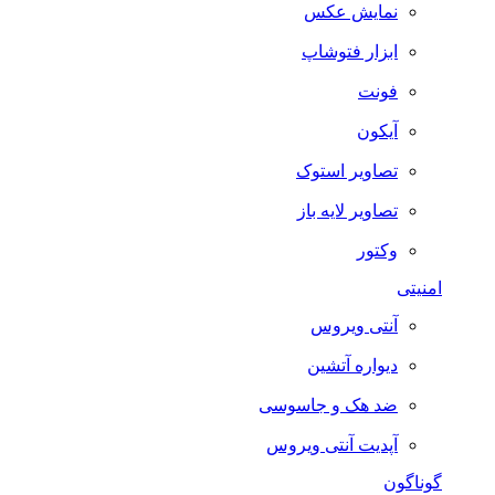
نمایش عکس
ابزار فتوشاپ
فونت
آیکون
تصاویر استوک
تصاویر لایه باز
وکتور
امنیتی
آنتی ویروس
دیواره آتشین
ضد هک و جاسوسی
آپدیت آنتی ویروس
گوناگون