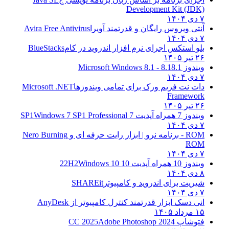
Development Kit (JDK)
۷ دی ۱۴۰۴
آنتی ویروس رایگان و قدرتمند آویرا
Avira Free Antivirus
۷ دی ۱۴۰۴
بلو استکس اجرای نرم افزار اندروید در کام
BlueStacks
۲۶ تیر ۱۴۰۵
ویندوز 8.1
8.1 - Microsoft Windows 8.1
۷ دی ۱۴۰۴
دات نت فریم ورک برای تمامی ویندوزها
Microsoft .NET
Framework
۲۶ تیر ۱۴۰۵
ویندوز 7 همراه آپدیت 7 SP1
Windows 7 SP1 Professional
۷ دی ۱۴۰۴
ROM - برنامه نرو | ابزار رایت حرفه ای و
Nero Burning
ROM
۷ دی ۱۴۰۴
ویندوز 10 همراه آپدیت 10 22H2
Windows 10
۸ دی ۱۴۰۴
شیریت برای اندروید و کامپیوتر
SHAREit
۷ دی ۱۴۰۴
انی دسک ابزار قدرتمند کنترل کامپیوتر از
AnyDesk
۱۵ مرداد ۱۴۰۵
فتوشاپ CC 2025
Adobe Photoshop 2024