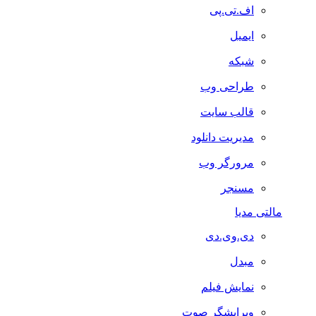
اف.تی.پی
ایمیل
شبکه
طراحی وب
قالب سایت
مدیریت دانلود
مرورگر وب
مسنجر
مالتی مدیا
دی.وی.دی
مبدل
نمایش فیلم
ویرایشگر صوت