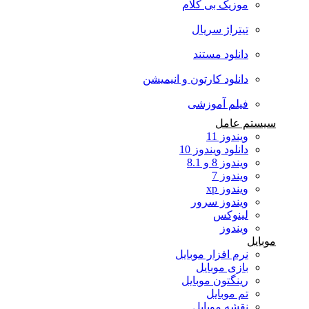
موزیک بی کلام
تیتراژ سریال
دانلود مستند
دانلود کارتون و انیمیشن
فیلم آموزشی
سیستم عامل
ویندوز 11
دانلود ویندوز 10
ویندوز 8 و 8.1
ویندوز 7
ویندوز xp
ویندوز سرور
لینوکس
ویندوز
موبایل
نرم افزار موبایل
بازی موبایل
رینگتون موبایل
تم موبایل
نقشه موبایل