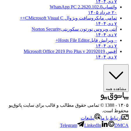
۷ دی ۱۴۰۴
واتساپ
WhatsApp PC 2.2620.102.0
۲۰ خرداد ۱۴۰۵
تمامی مایکروسافت ویژوال C
Microsoft Visual C++
۷ دی ۱۴۰۴
آنتی ویروس نورتون سکوریتی
Norton Security
۷ دی ۱۴۰۴
– ویرایش فایل
Hosts File Editor+
۷ دی ۱۴۰۴
آفیس 2019
2019 Microsoft Office 2019 Pro Plus v
۷ دی ۱۴۰۴
مشاهده همه
۱۴۰۵
- 1388 © تمامی حقوق مطالب و قالب برای سایت پاتوق‌یو
محفوظ است.
ارتباط با ما
تبلیغات
Telegram
LinkedIn
DMCA