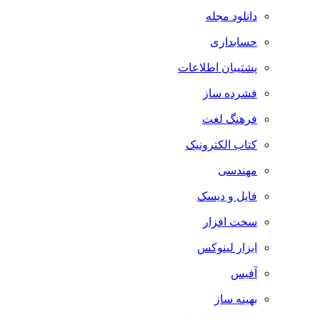
دانلود مجله
حسابداری
پشتیبان اطلاعات
فشرده ساز
فرهنگ لغت
کتاب الکترونیک
مهندسی
فایل و دیسک
سخت افزار
ابزار لینوکس
آفیس
بهینه ساز