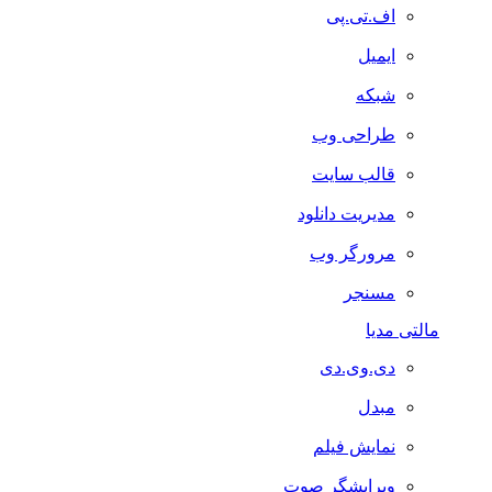
اف.تی.پی
ایمیل
شبکه
طراحی وب
قالب سایت
مدیریت دانلود
مرورگر وب
مسنجر
مالتی مدیا
دی.وی.دی
مبدل
نمایش فیلم
ویرایشگر صوت