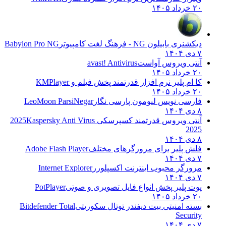
۲۰ خرداد ۱۴۰۵
دیکشنری بابیلون NG - فرهنگ لغت کامپیوتر
Babylon Pro NG
۷ دی ۱۴۰۴
آنتی ویروس آواست
avast! Antivirus
۲۰ خرداد ۱۴۰۵
کا ام پلیر نرم افزار قدرتمند پخش فیلم و
KMPlayer
۲۰ خرداد ۱۴۰۵
فارسی نویس لیومون پارسی نگار
LeoMoon ParsiNegar
۸ دی ۱۴۰۴
آنتی ویروس قدرتمند کسپرسکی 2025
Kaspersky Anti Virus
2025
۸ دی ۱۴۰۴
فلش پلیر برای مرورگرهای مختلف
Adobe Flash Player
۷ دی ۱۴۰۴
مرورگر محبوب اینترنت اکسپلورر
Internet Explorer
۷ دی ۱۴۰۴
پوت پلیر پخش انواع فایل تصویری و صوتی
PotPlayer
۲۰ خرداد ۱۴۰۵
بسته امنیتی بیت دیفندر توتال سکوریتی
Bitdefender Total
Security
۷ دی ۱۴۰۴