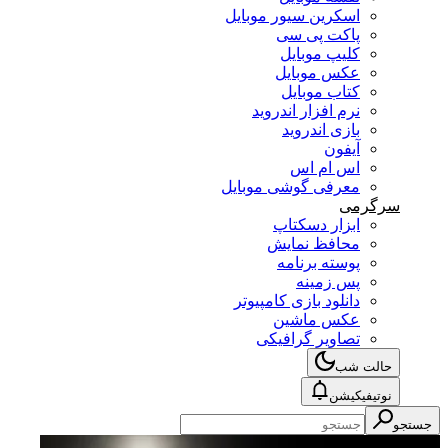
اسکرین سیور موبایل
پاکت پی سی
کلیپ موبایل
عکس موبایل
کتاب موبایل
نرم افزار اندروید
بازی اندروید
آیفون
اس ام اس
معرفی گوشی موبایل
سرگرمی
ابزار دسکتاپ
محافظ نمایش
پوسته برنامه
پس زمینه
دانلود بازی کامپیوتر
عکس ماشین
تصاویر گرافیکی
حالت شب
نوتیفیکیشن
جستجو