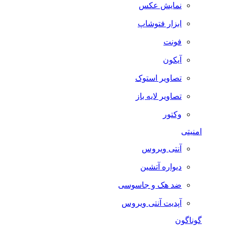
نمایش عکس
ابزار فتوشاپ
فونت
آیکون
تصاویر استوک
تصاویر لایه باز
وکتور
امنیتی
آنتی ویروس
دیواره آتشین
ضد هک و جاسوسی
آپدیت آنتی ویروس
گوناگون