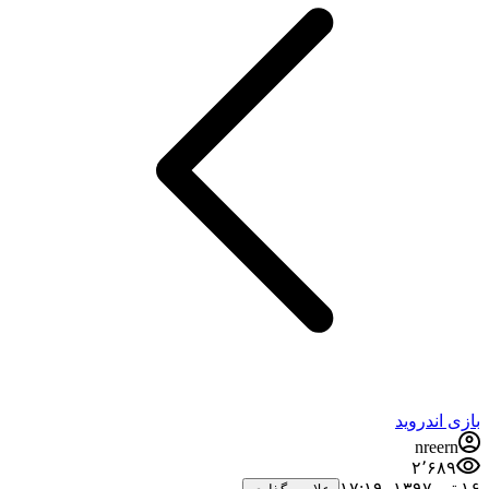
بازی اندروید
nreern
۲٬۶۸۹
۱۶ تیر ۱۳۹۷،‏ ۱۷:۱۹