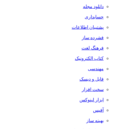
دانلود مجله
حسابداری
پشتیبان اطلاعات
فشرده ساز
فرهنگ لغت
کتاب الکترونیک
مهندسی
فایل و دیسک
سخت افزار
ابزار لینوکس
آفیس
بهینه ساز