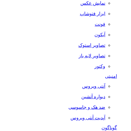
نمایش عکس
ابزار فتوشاپ
فونت
آیکون
تصاویر استوک
تصاویر لایه باز
وکتور
امنیتی
آنتی ویروس
دیواره آتشین
ضد هک و جاسوسی
آپدیت آنتی ویروس
گوناگون