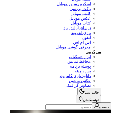
اسکرین سیور موبایل
پاکت پی سی
کلیپ موبایل
عکس موبایل
کتاب موبایل
نرم افزار اندروید
بازی اندروید
آیفون
اس ام اس
معرفی گوشی موبایل
سرگرمی
ابزار دسکتاپ
محافظ نمایش
پوسته برنامه
پس زمینه
دانلود بازی کامپیوتر
عکس ماشین
تصاویر گرافیکی
حالت شب
نوتیفیکیشن
جستجو