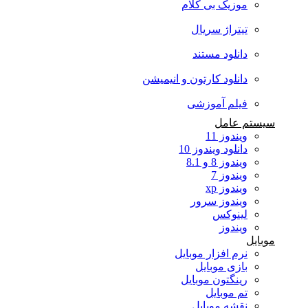
موزیک بی کلام
تیتراژ سریال
دانلود مستند
دانلود کارتون و انیمیشن
فیلم آموزشی
سیستم عامل
ویندوز 11
دانلود ویندوز 10
ویندوز 8 و 8.1
ویندوز 7
ویندوز xp
ویندوز سرور
لینوکس
ویندوز
موبایل
نرم افزار موبایل
بازی موبایل
رینگتون موبایل
تم موبایل
نقشه موبایل