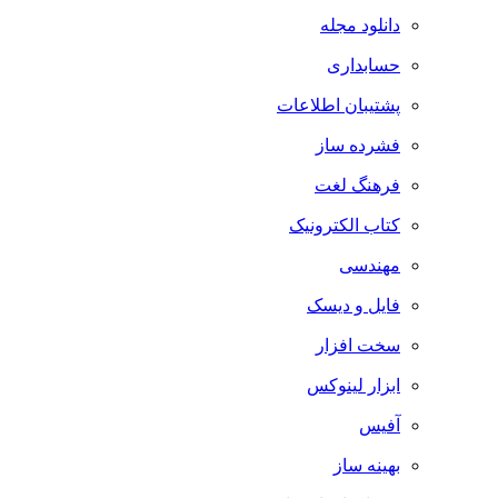
دانلود مجله
حسابداری
پشتیبان اطلاعات
فشرده ساز
فرهنگ لغت
کتاب الکترونیک
مهندسی
فایل و دیسک
سخت افزار
ابزار لینوکس
آفیس
بهینه ساز