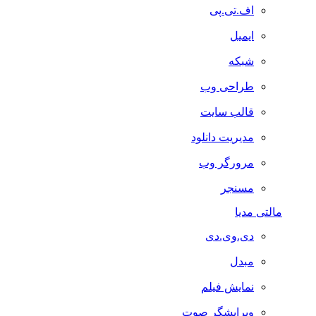
اف.تی.پی
ایمیل
شبکه
طراحی وب
قالب سایت
مدیریت دانلود
مرورگر وب
مسنجر
مالتی مدیا
دی.وی.دی
مبدل
نمایش فیلم
ویرایشگر صوت