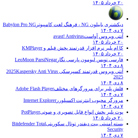
۲۰ خرداد ۱۴۰۵
دیکشنری بابیلون NG - فرهنگ لغت کامپیوتر
Babylon Pro NG
۷ دی ۱۴۰۴
آنتی ویروس آواست
avast! Antivirus
۲۰ خرداد ۱۴۰۵
کا ام پلیر نرم افزار قدرتمند پخش فیلم و
KMPlayer
۲۰ خرداد ۱۴۰۵
فارسی نویس لیومون پارسی نگار
LeoMoon ParsiNegar
۸ دی ۱۴۰۴
آنتی ویروس قدرتمند کسپرسکی 2025
Kaspersky Anti Virus
2025
۸ دی ۱۴۰۴
فلش پلیر برای مرورگرهای مختلف
Adobe Flash Player
۷ دی ۱۴۰۴
مرورگر محبوب اینترنت اکسپلورر
Internet Explorer
۷ دی ۱۴۰۴
پوت پلیر پخش انواع فایل تصویری و صوتی
PotPlayer
۲۰ خرداد ۱۴۰۵
بسته امنیتی بیت دیفندر توتال سکوریتی
Bitdefender Total
Security
۷ دی ۱۴۰۴