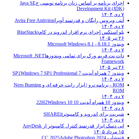
اجرای برنامه بر اساس زبان برنامه نویسی ج
Java SE
Development Kit (JDK)
۷ دی ۱۴۰۴
آنتی ویروس رایگان و قدرتمند آویرا
Avira Free Antivirus
۷ دی ۱۴۰۴
بلو استکس اجرای نرم افزار اندروید در کام
BlueStacks
۲۶ تیر ۱۴۰۵
ویندوز 8.1
8.1 - Microsoft Windows 8.1
۷ دی ۱۴۰۴
دات نت فریم ورک برای تمامی ویندوزها
Microsoft .NET
Framework
۲۶ تیر ۱۴۰۵
ویندوز 7 همراه آپدیت 7 SP1
Windows 7 SP1 Professional
۷ دی ۱۴۰۴
ROM - برنامه نرو | ابزار رایت حرفه ای و
Nero Burning
ROM
۷ دی ۱۴۰۴
ویندوز 10 همراه آپدیت 10 22H2
Windows 10
۸ دی ۱۴۰۴
شیریت برای اندروید و کامپیوتر
SHAREit
۷ دی ۱۴۰۴
انی دسک ابزار قدرتمند کنترل کامپیوتر از
AnyDesk
۱۵ مرداد ۱۴۰۵
فتوشاپ CC 2025
Adobe Photoshop 2024