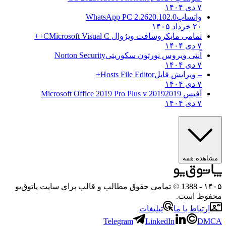
۷ دی ۱۴۰۴
واتساپ
WhatsApp PC 2.2620.102.0
۲۰ خرداد ۱۴۰۵
تمامی مایکروسافت ویژوال C
Microsoft Visual C++
۷ دی ۱۴۰۴
آنتی ویروس نورتون سکوریتی
Norton Security
۷ دی ۱۴۰۴
– ویرایش فایل
Hosts File Editor+
۷ دی ۱۴۰۴
آفیس 2019
2019 Microsoft Office 2019 Pro Plus v
۷ دی ۱۴۰۴
مشاهده همه
۱۴۰۵
- 1388 © تمامی حقوق مطالب و قالب برای سایت پاتوق‌یو
محفوظ است.
ارتباط با ما
تبلیغات
Telegram
LinkedIn
DMCA