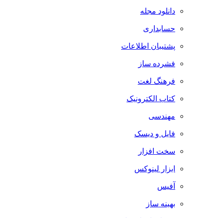
دانلود مجله
حسابداری
پشتیبان اطلاعات
فشرده ساز
فرهنگ لغت
کتاب الکترونیک
مهندسی
فایل و دیسک
سخت افزار
ابزار لینوکس
آفیس
بهینه ساز