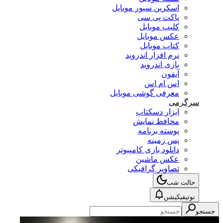
اسکرین سیور موبایل
پاکت پی سی
کلیپ موبایل
عکس موبایل
کتاب موبایل
نرم افزار اندروید
بازی اندروید
آیفون
اس ام اس
معرفی گوشی موبایل
سرگرمی
ابزار دسکتاپ
محافظ نمایش
پوسته برنامه
پس زمینه
دانلود بازی کامپیوتر
عکس ماشین
تصاویر گرافیکی
حالت شب
نوتیفیکیشن
جستجو