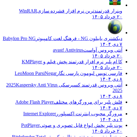
وینرار قدرتمندترین نرم افزار فشرده سازی
WinRAR
۲۰ خرداد ۱۴۰۵
دیکشنری بابیلون NG - فرهنگ لغت کامپیوتر
Babylon Pro NG
۷ دی ۱۴۰۴
آنتی ویروس آواست
avast! Antivirus
۲۰ خرداد ۱۴۰۵
کا ام پلیر نرم افزار قدرتمند پخش فیلم و
KMPlayer
۲۰ خرداد ۱۴۰۵
فارسی نویس لیومون پارسی نگار
LeoMoon ParsiNegar
۸ دی ۱۴۰۴
آنتی ویروس قدرتمند کسپرسکی 2025
Kaspersky Anti Virus
2025
۸ دی ۱۴۰۴
فلش پلیر برای مرورگرهای مختلف
Adobe Flash Player
۷ دی ۱۴۰۴
مرورگر محبوب اینترنت اکسپلورر
Internet Explorer
۷ دی ۱۴۰۴
پوت پلیر پخش انواع فایل تصویری و صوتی
PotPlayer
۲۰ خرداد ۱۴۰۵
بسته امنیتی بیت دیفندر توتال سکوریتی
Bitdefender Total