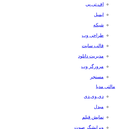
اف.تی.پی
ایمیل
شبکه
طراحی وب
قالب سایت
مدیریت دانلود
مرورگر وب
مسنجر
مالتی مدیا
دی.وی.دی
مبدل
نمایش فیلم
ویرایشگر صوت