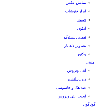
نمایش عکس
ابزار فتوشاپ
فونت
آیکون
تصاویر استوک
تصاویر لایه باز
وکتور
امنیتی
آنتی ویروس
دیواره آتشین
ضد هک و جاسوسی
آپدیت آنتی ویروس
گوناگون