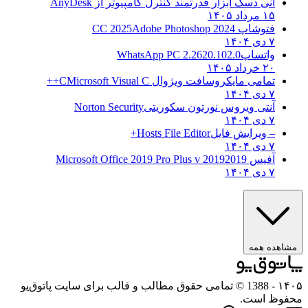
انی دسک ابزار قدرتمند کنترل کامپیوتر از
AnyDesk
۱۵ مرداد ۱۴۰۵
فتوشاپ CC 2025
Adobe Photoshop 2024
۷ دی ۱۴۰۴
واتساپ
WhatsApp PC 2.2620.102.0
۲۰ خرداد ۱۴۰۵
تمامی مایکروسافت ویژوال C
Microsoft Visual C++
۷ دی ۱۴۰۴
آنتی ویروس نورتون سکوریتی
Norton Security
۷ دی ۱۴۰۴
– ویرایش فایل
Hosts File Editor+
۷ دی ۱۴۰۴
آفیس 2019
2019 Microsoft Office 2019 Pro Plus v
۷ دی ۱۴۰۴
مشاهده همه
۱۴۰۵
- 1388 © تمامی حقوق مطالب و قالب برای سایت پاتوق‌یو
محفوظ است.