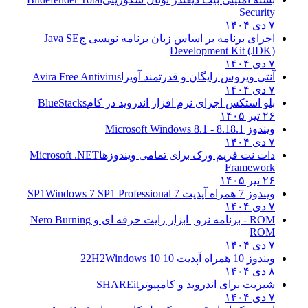
Security
۷ دی ۱۴۰۴
اجرای برنامه بر اساس زبان برنامه نویسی ج
Java SE
Development Kit (JDK)
۷ دی ۱۴۰۴
آنتی ویروس رایگان و قدرتمند آویرا
Avira Free Antivirus
۷ دی ۱۴۰۴
بلو استکس اجرای نرم افزار اندروید در کام
BlueStacks
۲۶ تیر ۱۴۰۵
ویندوز 8.1
8.1 - Microsoft Windows 8.1
۷ دی ۱۴۰۴
دات نت فریم ورک برای تمامی ویندوزها
Microsoft .NET
Framework
۲۶ تیر ۱۴۰۵
ویندوز 7 همراه آپدیت 7 SP1
Windows 7 SP1 Professional
۷ دی ۱۴۰۴
ROM - برنامه نرو | ابزار رایت حرفه ای و
Nero Burning
ROM
۷ دی ۱۴۰۴
ویندوز 10 همراه آپدیت 10 22H2
Windows 10
۸ دی ۱۴۰۴
شیریت برای اندروید و کامپیوتر
SHAREit
۷ دی ۱۴۰۴