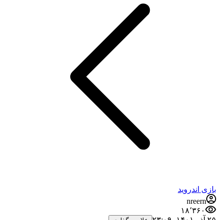
بازی اندروید
nreern
۱۸٬۳۶۰
۲۵ آذر ۱۴۰۱،‏ ۲۳:۰۹