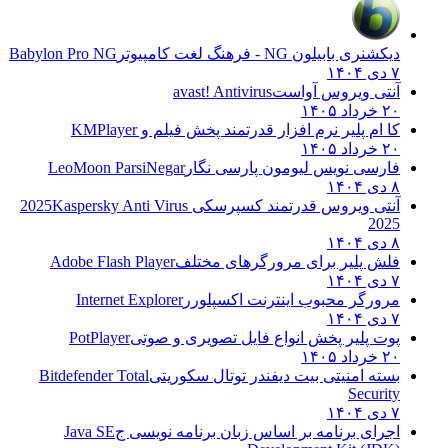
دیکشنری بابیلون NG - فرهنگ لغت کامپیوتر
Babylon Pro NG
۷ دی ۱۴۰۴
آنتی ویروس آواست
avast! Antivirus
۲۰ خرداد ۱۴۰۵
کا ام پلیر نرم افزار قدرتمند پخش فیلم و
KMPlayer
۲۰ خرداد ۱۴۰۵
فارسی نویس لیومون پارسی نگار
LeoMoon ParsiNegar
۸ دی ۱۴۰۴
آنتی ویروس قدرتمند کسپرسکی 2025
Kaspersky Anti Virus
2025
۸ دی ۱۴۰۴
فلش پلیر برای مرورگرهای مختلف
Adobe Flash Player
۷ دی ۱۴۰۴
مرورگر محبوب اینترنت اکسپلورر
Internet Explorer
۷ دی ۱۴۰۴
پوت پلیر پخش انواع فایل تصویری و صوتی
PotPlayer
۲۰ خرداد ۱۴۰۵
بسته امنیتی بیت دیفندر توتال سکوریتی
Bitdefender Total
Security
۷ دی ۱۴۰۴
اجرای برنامه بر اساس زبان برنامه نویسی ج
Java SE