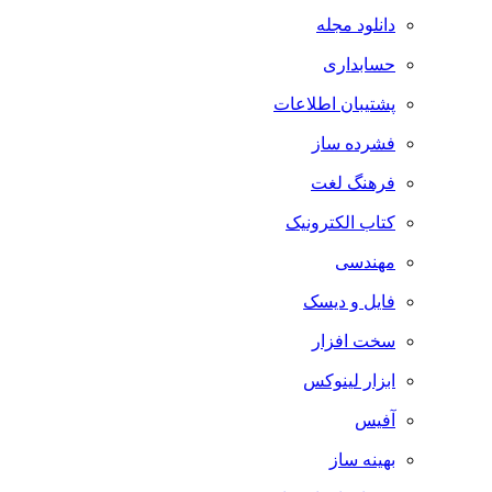
دانلود مجله
حسابداری
پشتیبان اطلاعات
فشرده ساز
فرهنگ لغت
کتاب الکترونیک
مهندسی
فایل و دیسک
سخت افزار
ابزار لینوکس
آفیس
بهینه ساز