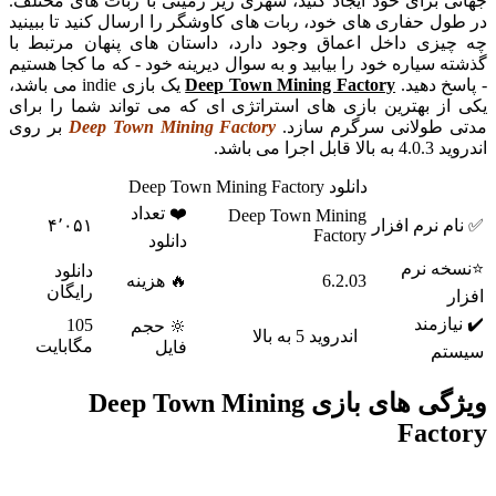
جهانی برای خود ایجاد کنید، شهری زیر زمینی با ربات های مختلف.
در طول حفاری های خود، ربات های کاوشگر را ارسال کنید تا ببینید
چه چیزی داخل اعماق وجود دارد، داستان های پنهان مرتبط با
گذشته سیاره خود را بیابید و به سوال دیرینه خود - که ما کجا هستیم
- پاسخ دهید.
Deep Town Mining Factory
یک بازی indie می باشد،
یکی از بهترین بازی های استراتژی ای که می تواند شما را برای
مدتی طولانی سرگرم سازد.
Deep Town Mining Factory
بر روی
اندروید 4.0.3 به بالا قابل اجرا می باشد.
دانلود Deep Town Mining Factory
❤️ تعداد
Deep Town Mining
✅ نام نرم افزار
۴٬۰۵۱
Factory
دانلود
⭐نسخه نرم
دانلود
6.2.03
🔥 هزینه
رایگان
افزار
✔️ نیازمند
105
🔆 حجم
اندروید 5 به بالا
مگابایت
فایل
سیستم
ویژگی های بازی Deep Town Mining
Factory