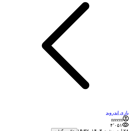
بازی اندروید
nreern
۴٬۰۵۱
۲۸ اردیبهشت ۱۴۰۳،‏ ۱۴:۳۷