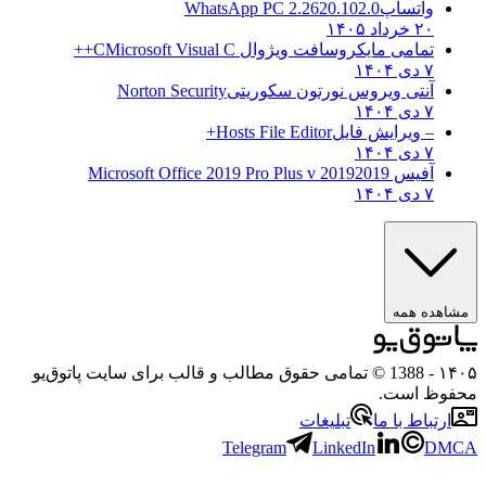
واتساپ
WhatsApp PC 2.2620.102.0
۲۰ خرداد ۱۴۰۵
تمامی مایکروسافت ویژوال C
Microsoft Visual C++
۷ دی ۱۴۰۴
آنتی ویروس نورتون سکوریتی
Norton Security
۷ دی ۱۴۰۴
– ویرایش فایل
Hosts File Editor+
۷ دی ۱۴۰۴
آفیس 2019
2019 Microsoft Office 2019 Pro Plus v
۷ دی ۱۴۰۴
مشاهده همه
۱۴۰۵
- 1388 © تمامی حقوق مطالب و قالب برای سایت پاتوق‌یو
محفوظ است.
ارتباط با ما
تبلیغات
Telegram
LinkedIn
DMCA