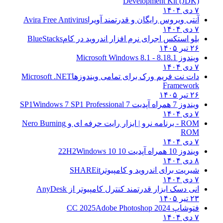
Development Kit (JDK)
۷ دی ۱۴۰۴
آنتی ویروس رایگان و قدرتمند آویرا
Avira Free Antivirus
۷ دی ۱۴۰۴
بلو استکس اجرای نرم افزار اندروید در کام
BlueStacks
۲۶ تیر ۱۴۰۵
ویندوز 8.1
8.1 - Microsoft Windows 8.1
۷ دی ۱۴۰۴
دات نت فریم ورک برای تمامی ویندوزها
Microsoft .NET
Framework
۲۶ تیر ۱۴۰۵
ویندوز 7 همراه آپدیت 7 SP1
Windows 7 SP1 Professional
۷ دی ۱۴۰۴
ROM - برنامه نرو | ابزار رایت حرفه ای و
Nero Burning
ROM
۷ دی ۱۴۰۴
ویندوز 10 همراه آپدیت 10 22H2
Windows 10
۸ دی ۱۴۰۴
شیریت برای اندروید و کامپیوتر
SHAREit
۷ دی ۱۴۰۴
انی دسک ابزار قدرتمند کنترل کامپیوتر از
AnyDesk
۲۳ تیر ۱۴۰۵
فتوشاپ CC 2025
Adobe Photoshop 2024
۷ دی ۱۴۰۴