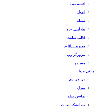
اف.تی.پی
ایمیل
شبکه
طراحی وب
قالب سایت
مدیریت دانلود
مرورگر وب
مسنجر
مالتی مدیا
دی.وی.دی
مبدل
نمایش فیلم
ویرایشگر صوت