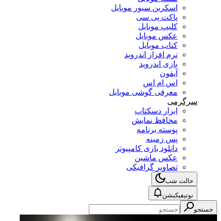
اسکرین سیور موبایل
پاکت پی سی
کلیپ موبایل
عکس موبایل
کتاب موبایل
نرم افزار اندروید
بازی اندروید
آیفون
اس ام اس
معرفی گوشی موبایل
سرگرمی
ابزار دسکتاپ
محافظ نمایش
پوسته برنامه
پس زمینه
دانلود بازی کامپیوتر
عکس ماشین
تصاویر گرافیکی
حالت شب
نوتیفیکیشن
جستجو