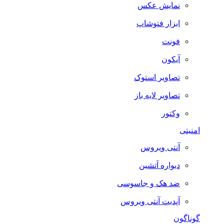
نمایش عکس
ابزار فتوشاپ
فونت
آیکون
تصاویر استوک
تصاویر لایه باز
وکتور
امنیتی
آنتی ویروس
دیواره آتشین
ضد هک و جاسوسی
آپدیت آنتی ویروس
گوناگون