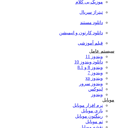
موزیک بی کلام
تیتراژ سریال
دانلود مستند
دانلود کارتون و انیمیشن
فیلم آموزشی
سیستم عامل
ویندوز 11
دانلود ویندوز 10
ویندوز 8 و 8.1
ویندوز 7
ویندوز xp
ویندوز سرور
لینوکس
ویندوز
موبایل
نرم افزار موبایل
بازی موبایل
رینگتون موبایل
تم موبایل
نقشه موبایل