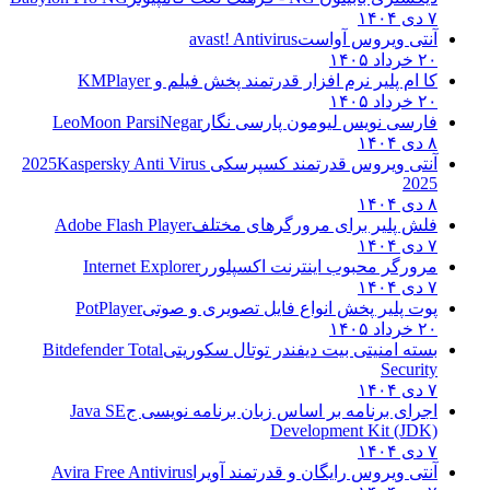
۷ دی ۱۴۰۴
آنتی ویروس آواست
avast! Antivirus
۲۰ خرداد ۱۴۰۵
کا ام پلیر نرم افزار قدرتمند پخش فیلم و
KMPlayer
۲۰ خرداد ۱۴۰۵
فارسی نویس لیومون پارسی نگار
LeoMoon ParsiNegar
۸ دی ۱۴۰۴
آنتی ویروس قدرتمند کسپرسکی 2025
Kaspersky Anti Virus
2025
۸ دی ۱۴۰۴
فلش پلیر برای مرورگرهای مختلف
Adobe Flash Player
۷ دی ۱۴۰۴
مرورگر محبوب اینترنت اکسپلورر
Internet Explorer
۷ دی ۱۴۰۴
پوت پلیر پخش انواع فایل تصویری و صوتی
PotPlayer
۲۰ خرداد ۱۴۰۵
بسته امنیتی بیت دیفندر توتال سکوریتی
Bitdefender Total
Security
۷ دی ۱۴۰۴
اجرای برنامه بر اساس زبان برنامه نویسی ج
Java SE
Development Kit (JDK)
۷ دی ۱۴۰۴
آنتی ویروس رایگان و قدرتمند آویرا
Avira Free Antivirus