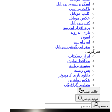
اسکرین سیور موبایل
پاکت پی سی
کلیپ موبایل
عکس موبایل
کتاب موبایل
نرم افزار اندروید
بازی اندروید
آیفون
اس ام اس
معرفی گوشی موبایل
سرگرمی
ابزار دسکتاپ
محافظ نمایش
پوسته برنامه
پس زمینه
دانلود بازی کامپیوتر
عکس ماشین
تصاویر گرافیکی
حالت شب
نوتیفیکیشن
جستجو