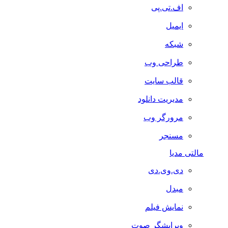
اف.تی.پی
ایمیل
شبکه
طراحی وب
قالب سایت
مدیریت دانلود
مرورگر وب
مسنجر
مالتی مدیا
دی.وی.دی
مبدل
نمایش فیلم
ویرایشگر صوت