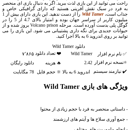
راحت می توانید از این بازی لذت ببرید. اگر به دنبال بازی ای منحصر
به فرد در سبک نقش آفرینی هستید که دارای گرافیکی خاص و
جذاب است،
Wild Tamer
را از دست ندهید. این بازی دارای بیش از 1
میلیون کاربر از سراسر جهان بوده و امتیاز بالای 4.7 از 5 را در
گوگل پلی بدست آورده است. مرحله Volcano prison بروز شده و از
حیوانات جدیدی برای نگه داری پشتیبانی می شود. این بازی را می
توانید بر روی اندروید 6 به بالا اجرا کنید.
دانلود Wild Tamer
❤️ تعداد دانلود
Wild Tamer
✅ نام نرم افزار
۷٬۸۶۵
⭐نسخه نرم افزار
2.42
🔥 هزینه
دانلود رایگان
✔️ نیازمند سیستم
اندروید 6 به بالا
🔆 حجم فایل
78 مگابایت
ویژگی های بازی Wild Tamer
- داستانی منحصر به فرد با حجم زیادی از محتوا
- جمع آوری سلاح ها و آیتم های ارزشمند
- انجام ماموریت های مختلف