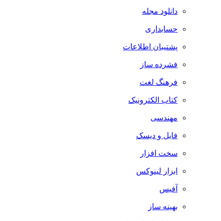
دانلود مجله
حسابداری
پشتیبان اطلاعات
فشرده ساز
فرهنگ لغت
کتاب الکترونیک
مهندسی
فایل و دیسک
سخت افزار
ابزار لینوکس
آفیس
بهینه ساز