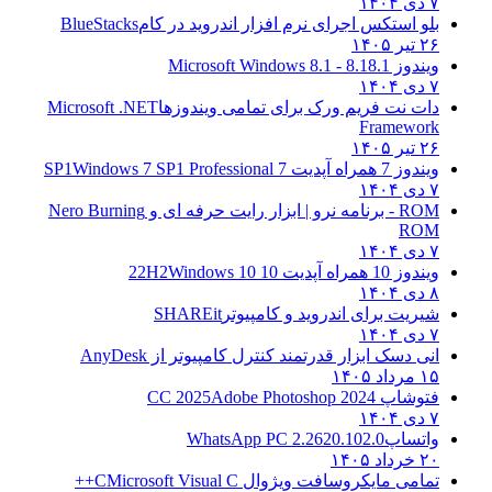
۷ دی ۱۴۰۴
بلو استکس اجرای نرم افزار اندروید در کام
BlueStacks
۲۶ تیر ۱۴۰۵
ویندوز 8.1
8.1 - Microsoft Windows 8.1
۷ دی ۱۴۰۴
دات نت فریم ورک برای تمامی ویندوزها
Microsoft .NET
Framework
۲۶ تیر ۱۴۰۵
ویندوز 7 همراه آپدیت 7 SP1
Windows 7 SP1 Professional
۷ دی ۱۴۰۴
ROM - برنامه نرو | ابزار رایت حرفه ای و
Nero Burning
ROM
۷ دی ۱۴۰۴
ویندوز 10 همراه آپدیت 10 22H2
Windows 10
۸ دی ۱۴۰۴
شیریت برای اندروید و کامپیوتر
SHAREit
۷ دی ۱۴۰۴
انی دسک ابزار قدرتمند کنترل کامپیوتر از
AnyDesk
۱۵ مرداد ۱۴۰۵
فتوشاپ CC 2025
Adobe Photoshop 2024
۷ دی ۱۴۰۴
واتساپ
WhatsApp PC 2.2620.102.0
۲۰ خرداد ۱۴۰۵
تمامی مایکروسافت ویژوال C
Microsoft Visual C++