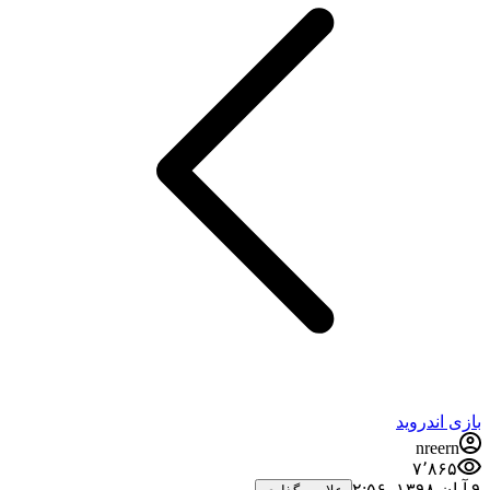
بازی اندروید
nreern
۷٬۸۶۵
۹ آبان ۱۳۹۸،‏ ۲:۵۶