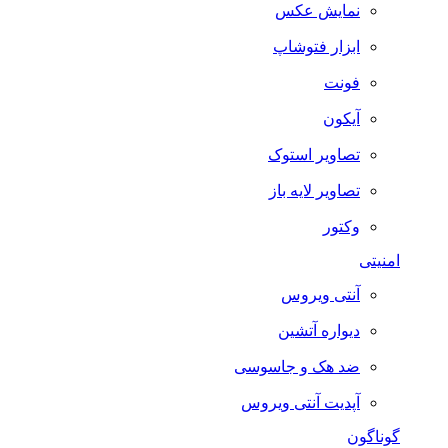
نمایش عکس
ابزار فتوشاپ
فونت
آیکون
تصاویر استوک
تصاویر لایه باز
وکتور
امنیتی
آنتی ویروس
دیواره آتشین
ضد هک و جاسوسی
آپدیت آنتی ویروس
گوناگون