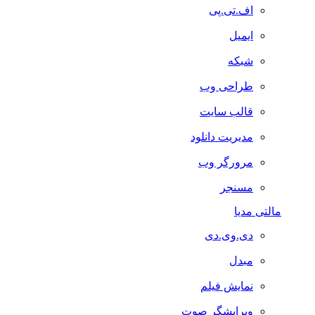
اف.تی.پی
ایمیل
شبکه
طراحی وب
قالب سایت
مدیریت دانلود
مرورگر وب
مسنجر
مالتی مدیا
دی.وی.دی
مبدل
نمایش فیلم
ویرایشگر صوت