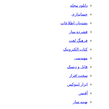
دانلود مجله
حسابداری
پشتیبان اطلاعات
فشرده ساز
فرهنگ لغت
کتاب الکترونیک
مهندسی
فایل و دیسک
سخت افزار
ابزار لینوکس
آفیس
بهینه ساز