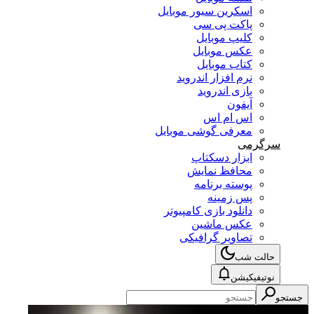
اسکرین سیور موبایل
پاکت پی سی
کلیپ موبایل
عکس موبایل
کتاب موبایل
نرم افزار اندروید
بازی اندروید
آیفون
اس ام اس
معرفی گوشی موبایل
سرگرمی
ابزار دسکتاپ
محافظ نمایش
پوسته برنامه
پس زمینه
دانلود بازی کامپیوتر
عکس ماشین
تصاویر گرافیکی
حالت شب
نوتیفیکیشن
جستجو