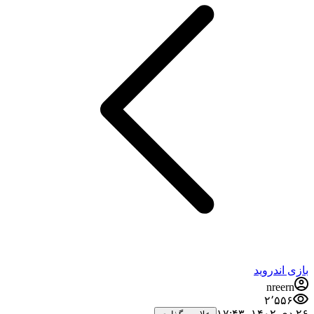
بازی اندروید
nreern
۲٬۵۵۶
۲۶ دی ۱۴۰۲،‏ ۱۷:۴۳