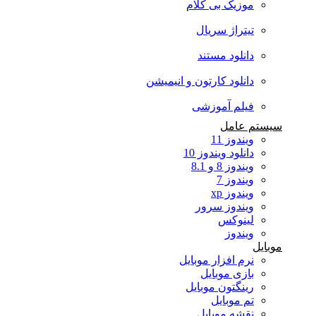
موزیک بی کلام
تیتراژ سریال
دانلود مستند
دانلود کارتون و انیمیشن
فیلم آموزشی
سیستم عامل
ویندوز 11
دانلود ویندوز 10
ویندوز 8 و 8.1
ویندوز 7
ویندوز xp
ویندوز سرور
لینوکس
ویندوز
موبایل
نرم افزار موبایل
بازی موبایل
رینگتون موبایل
تم موبایل
نقشه موبایل