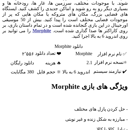
شوند. با موجودات مختلف، سرزمین ها، غار ها، رودخانه ها و
بسیاری دیگر رو به رو شوید و اماکن جدیدی را کشف کنید. ایستگاه
های فضایی بزرگ، مکان های متروکه یا مکان هایی که پر از
موجودات فضایی مختلف است را پیدا کنید. بیش از 50 موسیقی
اورجینال در این بازی گنجانده شده است و در تمام داستان بازی، بر
روی کاراکتر ها صدا گذاری شده است.
Morphite
را می توانید بر
روی اندروید 6 به بالا اجرا کنید.
دانلود Morphite
❤️ تعداد دانلود
Morphite
✅ نام نرم افزار
۲٬۵۵۶
⭐نسخه نرم افزار
2.1
🔥 هزینه
دانلود رایگان
✔️ نیازمند سیستم
اندروید 6 به بالا
🔆 حجم فایل
380 مگابایت
ویژگی های بازی Morphite
- حل کردن پازل های مختلف
- مبارزه به شکل زنده و غیر نوبتی
- تبادل کالا با کالا