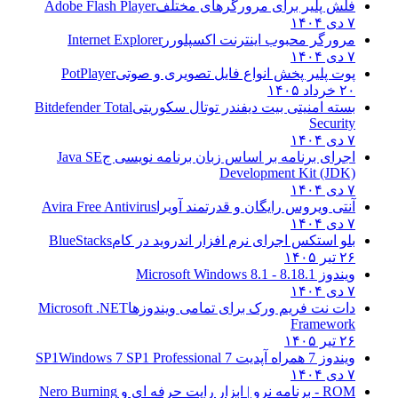
فلش پلیر برای مرورگرهای مختلف
Adobe Flash Player
۷ دی ۱۴۰۴
مرورگر محبوب اینترنت اکسپلورر
Internet Explorer
۷ دی ۱۴۰۴
پوت پلیر پخش انواع فایل تصویری و صوتی
PotPlayer
۲۰ خرداد ۱۴۰۵
بسته امنیتی بیت دیفندر توتال سکوریتی
Bitdefender Total
Security
۷ دی ۱۴۰۴
اجرای برنامه بر اساس زبان برنامه نویسی ج
Java SE
Development Kit (JDK)
۷ دی ۱۴۰۴
آنتی ویروس رایگان و قدرتمند آویرا
Avira Free Antivirus
۷ دی ۱۴۰۴
بلو استکس اجرای نرم افزار اندروید در کام
BlueStacks
۲۶ تیر ۱۴۰۵
ویندوز 8.1
8.1 - Microsoft Windows 8.1
۷ دی ۱۴۰۴
دات نت فریم ورک برای تمامی ویندوزها
Microsoft .NET
Framework
۲۶ تیر ۱۴۰۵
ویندوز 7 همراه آپدیت 7 SP1
Windows 7 SP1 Professional
۷ دی ۱۴۰۴
ROM - برنامه نرو | ابزار رایت حرفه ای و
Nero Burning