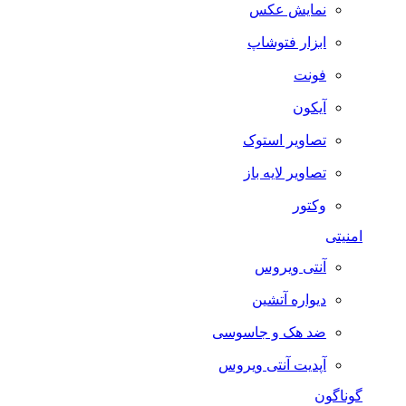
نمایش عکس
ابزار فتوشاپ
فونت
آیکون
تصاویر استوک
تصاویر لایه باز
وکتور
امنیتی
آنتی ویروس
دیواره آتشین
ضد هک و جاسوسی
آپدیت آنتی ویروس
گوناگون