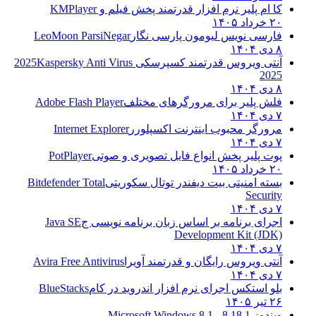
کا ام پلیر نرم افزار قدرتمند پخش فیلم و
KMPlayer
۲۰ خرداد ۱۴۰۵
فارسی نویس لیومون پارسی نگار
LeoMoon ParsiNegar
۸ دی ۱۴۰۴
آنتی ویروس قدرتمند کسپرسکی 2025
Kaspersky Anti Virus
2025
۸ دی ۱۴۰۴
فلش پلیر برای مرورگرهای مختلف
Adobe Flash Player
۷ دی ۱۴۰۴
مرورگر محبوب اینترنت اکسپلورر
Internet Explorer
۷ دی ۱۴۰۴
پوت پلیر پخش انواع فایل تصویری و صوتی
PotPlayer
۲۰ خرداد ۱۴۰۵
بسته امنیتی بیت دیفندر توتال سکوریتی
Bitdefender Total
Security
۷ دی ۱۴۰۴
اجرای برنامه بر اساس زبان برنامه نویسی ج
Java SE
Development Kit (JDK)
۷ دی ۱۴۰۴
آنتی ویروس رایگان و قدرتمند آویرا
Avira Free Antivirus
۷ دی ۱۴۰۴
بلو استکس اجرای نرم افزار اندروید در کام
BlueStacks
۲۶ تیر ۱۴۰۵
ویندوز 8.1
8.1 - Microsoft Windows 8.1