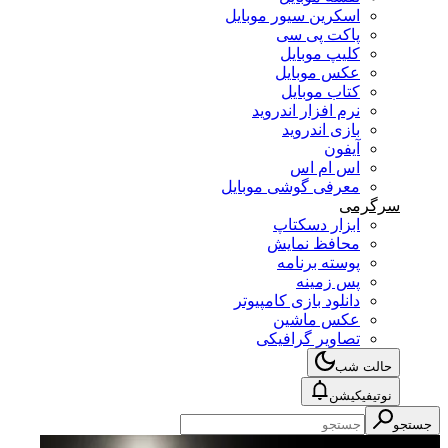
اسکرین سیور موبایل
پاکت پی سی
کلیپ موبایل
عکس موبایل
کتاب موبایل
نرم افزار اندروید
بازی اندروید
آیفون
اس ام اس
معرفی گوشی موبایل
سرگرمی
ابزار دسکتاپ
محافظ نمایش
پوسته برنامه
پس زمینه
دانلود بازی کامپیوتر
عکس ماشین
تصاویر گرافیکی
حالت شب
نوتیفیکیشن
جستجو