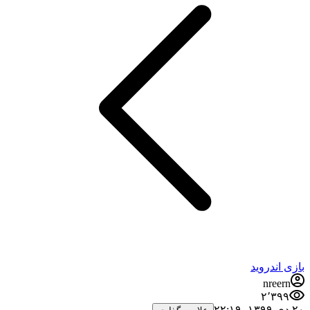
بازی اندروید
nreern
۲٬۳۹۹
۲۰ دی ۱۳۹۹،‏ ۲۲:۱۹