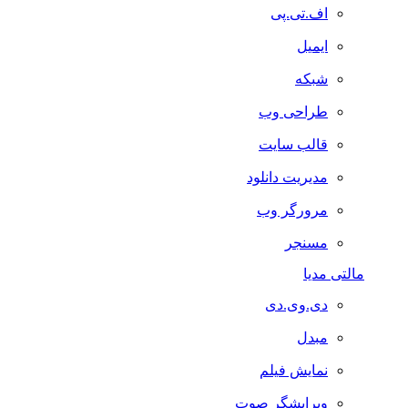
اف.تی.پی
ایمیل
شبکه
طراحی وب
قالب سایت
مدیریت دانلود
مرورگر وب
مسنجر
مالتی مدیا
دی.وی.دی
مبدل
نمایش فیلم
ویرایشگر صوت