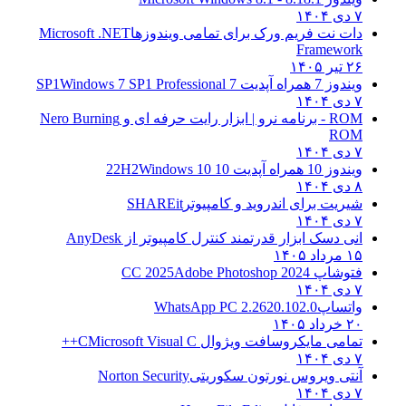
۷ دی ۱۴۰۴
دات نت فریم ورک برای تمامی ویندوزها
Microsoft .NET
Framework
۲۶ تیر ۱۴۰۵
ویندوز 7 همراه آپدیت 7 SP1
Windows 7 SP1 Professional
۷ دی ۱۴۰۴
ROM - برنامه نرو | ابزار رایت حرفه ای و
Nero Burning
ROM
۷ دی ۱۴۰۴
ویندوز 10 همراه آپدیت 10 22H2
Windows 10
۸ دی ۱۴۰۴
شیریت برای اندروید و کامپیوتر
SHAREit
۷ دی ۱۴۰۴
انی دسک ابزار قدرتمند کنترل کامپیوتر از
AnyDesk
۱۵ مرداد ۱۴۰۵
فتوشاپ CC 2025
Adobe Photoshop 2024
۷ دی ۱۴۰۴
واتساپ
WhatsApp PC 2.2620.102.0
۲۰ خرداد ۱۴۰۵
تمامی مایکروسافت ویژوال C
Microsoft Visual C++
۷ دی ۱۴۰۴
آنتی ویروس نورتون سکوریتی
Norton Security
۷ دی ۱۴۰۴