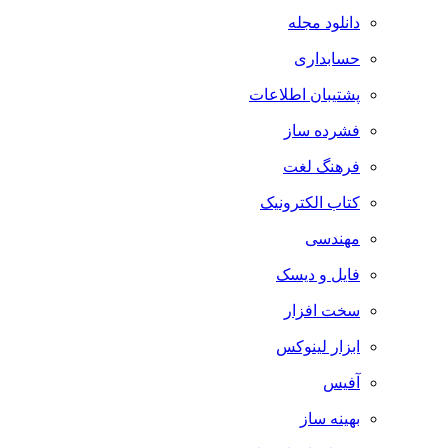
دانلود مجله
حسابداری
پشتیبان اطلاعات
فشرده ساز
فرهنگ لغت
کتاب الکترونیک
مهندسی
فایل و دیسک
سخت افزار
ابزار لینوکس
آفیس
بهینه ساز