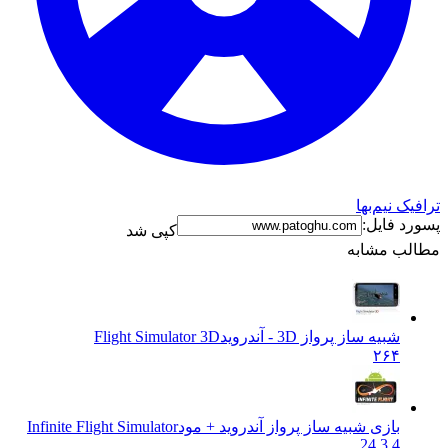
ترافیک نیم‌بها
پسورد فایل:
کپی شد
مطالب مشابه
شبیه ساز پرواز 3D - آندروید
Flight Simulator 3D
۲۶۴
بازی شبیه ساز پرواز آندروید + مود
Infinite Flight Simulator
24.3.4