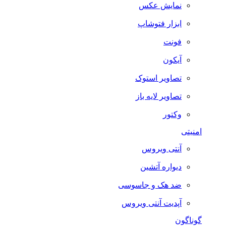
نمایش عکس
ابزار فتوشاپ
فونت
آیکون
تصاویر استوک
تصاویر لایه باز
وکتور
امنیتی
آنتی ویروس
دیواره آتشین
ضد هک و جاسوسی
آپدیت آنتی ویروس
گوناگون