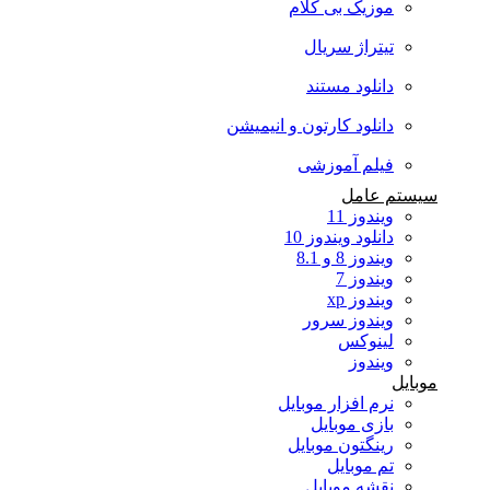
موزیک بی کلام
تیتراژ سریال
دانلود مستند
دانلود کارتون و انیمیشن
فیلم آموزشی
سیستم عامل
ویندوز 11
دانلود ویندوز 10
ویندوز 8 و 8.1
ویندوز 7
ویندوز xp
ویندوز سرور
لینوکس
ویندوز
موبایل
نرم افزار موبایل
بازی موبایل
رینگتون موبایل
تم موبایل
نقشه موبایل