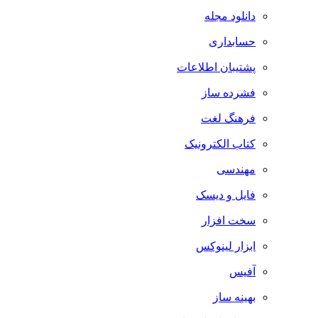
دانلود مجله
حسابداری
پشتیبان اطلاعات
فشرده ساز
فرهنگ لغت
کتاب الکترونیک
مهندسی
فایل و دیسک
سخت افزار
ابزار لینوکس
آفیس
بهینه ساز