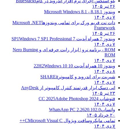
بلو استکس اجرای نرم افزار اندروید در کام
BlueStacks
۲۶ تیر ۱۴۰۵
ویندوز 8.1
8.1 - Microsoft Windows 8.1
۷ دی ۱۴۰۴
دات نت فریم ورک برای تمامی ویندوزها
Microsoft .NET
Framework
۲۶ تیر ۱۴۰۵
ویندوز 7 همراه آپدیت 7 SP1
Windows 7 SP1 Professional
۷ دی ۱۴۰۴
ROM - برنامه نرو | ابزار رایت حرفه ای و
Nero Burning
ROM
۷ دی ۱۴۰۴
ویندوز 10 همراه آپدیت 10 22H2
Windows 10
۸ دی ۱۴۰۴
شیریت برای اندروید و کامپیوتر
SHAREit
۷ دی ۱۴۰۴
انی دسک ابزار قدرتمند کنترل کامپیوتر از
AnyDesk
۲۳ تیر ۱۴۰۵
فتوشاپ CC 2025
Adobe Photoshop 2024
۷ دی ۱۴۰۴
واتساپ
WhatsApp PC 2.2620.102.0
۲۰ خرداد ۱۴۰۵
تمامی مایکروسافت ویژوال C
Microsoft Visual C++
۷ دی ۱۴۰۴