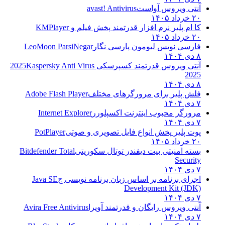
آنتی ویروس آواست
avast! Antivirus
۲۰ خرداد ۱۴۰۵
کا ام پلیر نرم افزار قدرتمند پخش فیلم و
KMPlayer
۲۰ خرداد ۱۴۰۵
فارسی نویس لیومون پارسی نگار
LeoMoon ParsiNegar
۸ دی ۱۴۰۴
آنتی ویروس قدرتمند کسپرسکی 2025
Kaspersky Anti Virus
2025
۸ دی ۱۴۰۴
فلش پلیر برای مرورگرهای مختلف
Adobe Flash Player
۷ دی ۱۴۰۴
مرورگر محبوب اینترنت اکسپلورر
Internet Explorer
۷ دی ۱۴۰۴
پوت پلیر پخش انواع فایل تصویری و صوتی
PotPlayer
۲۰ خرداد ۱۴۰۵
بسته امنیتی بیت دیفندر توتال سکوریتی
Bitdefender Total
Security
۷ دی ۱۴۰۴
اجرای برنامه بر اساس زبان برنامه نویسی ج
Java SE
Development Kit (JDK)
۷ دی ۱۴۰۴
آنتی ویروس رایگان و قدرتمند آویرا
Avira Free Antivirus
۷ دی ۱۴۰۴