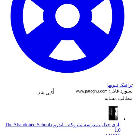
ترافیک نیم‌بها
پسورد فایل:
کپی شد
مطالب مشابه
بازی جذاب مدرسه متروکه – اندروید
The Abandoned School
1.0