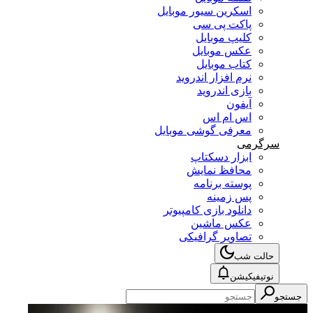
اسکرین سیور موبایل
پاکت پی سی
کلیپ موبایل
عکس موبایل
کتاب موبایل
نرم افزار اندروید
بازی اندروید
آیفون
اس ام اس
معرفی گوشی موبایل
سرگرمی
ابزار دسکتاپ
محافظ نمایش
پوسته برنامه
پس زمینه
دانلود بازی کامپیوتر
عکس ماشین
تصاویر گرافیکی
حالت شب
نوتیفیکیشن
جستجو