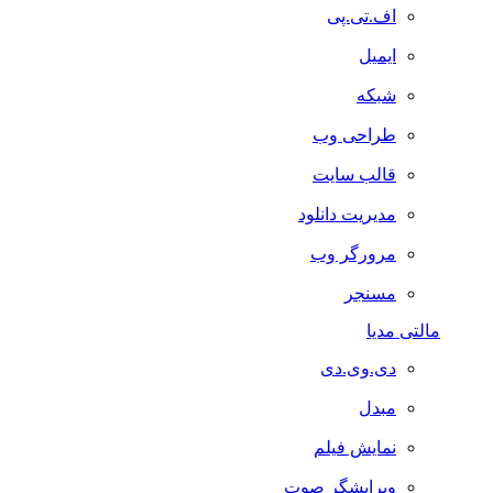
اف.تی.پی
ایمیل
شبکه
طراحی وب
قالب سایت
مدیریت دانلود
مرورگر وب
مسنجر
مالتی مدیا
دی.وی.دی
مبدل
نمایش فیلم
ویرایشگر صوت