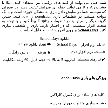
شما حتی می توانید از کلید های ترکیبی نیز استفاده کنید، مثلا با
فشردن A و R می توانید حمله ای قدرتمند ترتیب دهید. در صورتی
که سیستم شما در نمایش دادن بازی به مشکل خورده است و با لگ
مواجه هستید، در تنظیمات بازی population را low کنید. چندین
گزینه دیگر را میتوانید در تنظیمات Display پیدا کنید و با توجه به
سخت افزار سیستمی که در اختیار دارید، بازی را شخصی سازی
کنید.
School Days
بر روی اندروید 4 به بالا قابل اجراست.
دانلود School Days
❤️ تعداد دانلود
School Days
✅ نام نرم افزار
۳٬۰۲۳
⭐نسخه نرم افزار
1.250
🔥 هزینه
دانلود رایگان
✔️ نیازمند سیستم
اندروید 5 به بالا
🔆 حجم فایل
69 و 44 مگابایت
ویژگی های بازی School Days :
- کلید های ساده برای کنترل کاراکتر
- شبیه سازی متفاوت دوران مدرسه