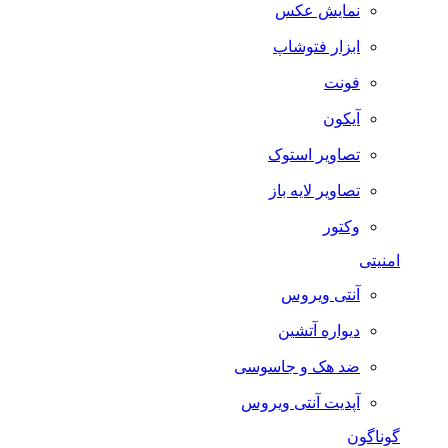
نمایش عکس
ابزار فتوشاپ
فونت
آیکون
تصاویر استوک
تصاویر لایه باز
وکتور
امنیتی
آنتی ویروس
دیواره آتشین
ضد هک و جاسوسی
آپدیت آنتی ویروس
گوناگون