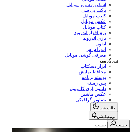
اسکرین سیور موبایل
پاکت پی سی
کلیپ موبایل
عکس موبایل
کتاب موبایل
نرم افزار اندروید
بازی اندروید
آیفون
اس ام اس
معرفی گوشی موبایل
سرگرمی
ابزار دسکتاپ
محافظ نمایش
پوسته برنامه
پس زمینه
دانلود بازی کامپیوتر
عکس ماشین
تصاویر گرافیکی
حالت شب
نوتیفیکیشن
جستجو