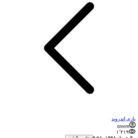
بازی اندروید
nreern
۱٬۲۱۹
۳۰ خرداد ۱۳۹۸،‏ ۹:۲۸