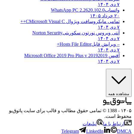
۷ دی ۱۴۰۴
واتساپ
WhatsApp PC 2.2620.102.0
۲۰ خرداد ۱۴۰۵
تمامی مایکروسافت ویژوال C
Microsoft Visual C++
۷ دی ۱۴۰۴
آنتی ویروس نورتون سکوریتی
Norton Security
۷ دی ۱۴۰۴
– ویرایش فایل
Hosts File Editor+
۷ دی ۱۴۰۴
آفیس 2019
2019 Microsoft Office 2019 Pro Plus v
۷ دی ۱۴۰۴
مشاهده همه
۱۴۰۵
- 1388 © تمامی حقوق مطالب و قالب برای سایت پاتوق‌یو
محفوظ است.
ارتباط با ما
تبلیغات
Telegram
LinkedIn
DMCA