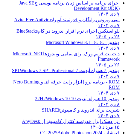
اجرای برنامه بر اساس زبان برنامه نویسی ج
Java SE
Development Kit (JDK)
۷ دی ۱۴۰۴
آنتی ویروس رایگان و قدرتمند آویرا
Avira Free Antivirus
۷ دی ۱۴۰۴
بلو استکس اجرای نرم افزار اندروید در کام
BlueStacks
۲۶ تیر ۱۴۰۵
ویندوز 8.1
8.1 - Microsoft Windows 8.1
۷ دی ۱۴۰۴
دات نت فریم ورک برای تمامی ویندوزها
Microsoft .NET
Framework
۲۶ تیر ۱۴۰۵
ویندوز 7 همراه آپدیت 7 SP1
Windows 7 SP1 Professional
۷ دی ۱۴۰۴
ROM - برنامه نرو | ابزار رایت حرفه ای و
Nero Burning
ROM
۷ دی ۱۴۰۴
ویندوز 10 همراه آپدیت 10 22H2
Windows 10
۸ دی ۱۴۰۴
شیریت برای اندروید و کامپیوتر
SHAREit
۷ دی ۱۴۰۴
انی دسک ابزار قدرتمند کنترل کامپیوتر از
AnyDesk
۱۵ مرداد ۱۴۰۵
فتوشاپ CC 2025
Adobe Photoshop 2024