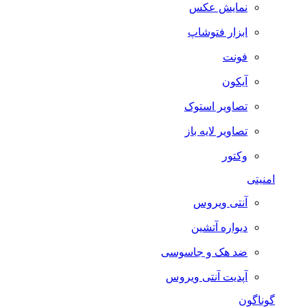
نمایش عکس
ابزار فتوشاپ
فونت
آیکون
تصاویر استوک
تصاویر لایه باز
وکتور
امنیتی
آنتی ویروس
دیواره آتشین
ضد هک و جاسوسی
آپدیت آنتی ویروس
گوناگون