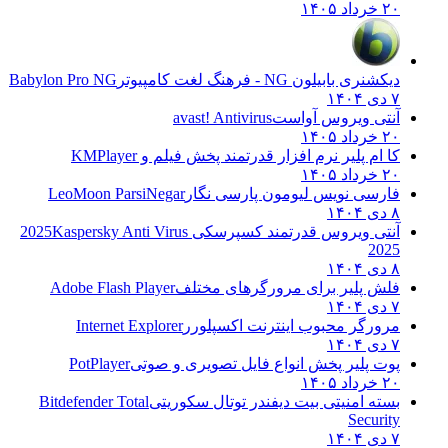
۲۰ خرداد ۱۴۰۵
دیکشنری بابیلون NG - فرهنگ لغت کامپیوتر
Babylon Pro NG
۷ دی ۱۴۰۴
آنتی ویروس آواست
avast! Antivirus
۲۰ خرداد ۱۴۰۵
کا ام پلیر نرم افزار قدرتمند پخش فیلم و
KMPlayer
۲۰ خرداد ۱۴۰۵
فارسی نویس لیومون پارسی نگار
LeoMoon ParsiNegar
۸ دی ۱۴۰۴
آنتی ویروس قدرتمند کسپرسکی 2025
Kaspersky Anti Virus
2025
۸ دی ۱۴۰۴
فلش پلیر برای مرورگرهای مختلف
Adobe Flash Player
۷ دی ۱۴۰۴
مرورگر محبوب اینترنت اکسپلورر
Internet Explorer
۷ دی ۱۴۰۴
پوت پلیر پخش انواع فایل تصویری و صوتی
PotPlayer
۲۰ خرداد ۱۴۰۵
بسته امنیتی بیت دیفندر توتال سکوریتی
Bitdefender Total
Security
۷ دی ۱۴۰۴