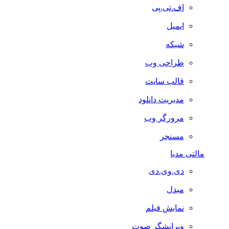
اف.تی.پی
ایمیل
شبکه
طراحی وب
قالب سایت
مدیریت دانلود
مرورگر وب
مسنجر
مالتی مدیا
دی.وی.دی
مبدل
نمایش فیلم
ویرایشگر صوت