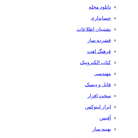
دانلود مجله
حسابداری
پشتیبان اطلاعات
فشرده ساز
فرهنگ لغت
کتاب الکترونیک
مهندسی
فایل و دیسک
سخت افزار
ابزار لینوکس
آفیس
بهینه ساز