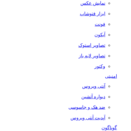
نمایش عکس
ابزار فتوشاپ
فونت
آیکون
تصاویر استوک
تصاویر لایه باز
وکتور
امنیتی
آنتی ویروس
دیواره آتشین
ضد هک و جاسوسی
آپدیت آنتی ویروس
گوناگون