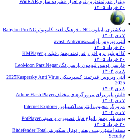
وینرار قدرتمندترین نرم افزار فشرده سازی
WinRAR
۲۰ خرداد ۱۴۰۵
دیکشنری بابیلون NG - فرهنگ لغت کامپیوتر
Babylon Pro NG
۷ دی ۱۴۰۴
آنتی ویروس آواست
avast! Antivirus
۲۰ خرداد ۱۴۰۵
کا ام پلیر نرم افزار قدرتمند پخش فیلم و
KMPlayer
۲۰ خرداد ۱۴۰۵
فارسی نویس لیومون پارسی نگار
LeoMoon ParsiNegar
۸ دی ۱۴۰۴
آنتی ویروس قدرتمند کسپرسکی 2025
Kaspersky Anti Virus
2025
۸ دی ۱۴۰۴
فلش پلیر برای مرورگرهای مختلف
Adobe Flash Player
۷ دی ۱۴۰۴
مرورگر محبوب اینترنت اکسپلورر
Internet Explorer
۷ دی ۱۴۰۴
پوت پلیر پخش انواع فایل تصویری و صوتی
PotPlayer
۲۰ خرداد ۱۴۰۵
بسته امنیتی بیت دیفندر توتال سکوریتی
Bitdefender Total
Security