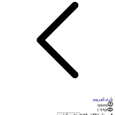
بازی اندروید
nreern
۱٬۲۹۷
۴ مرداد ۱۳۹۸،‏ ۷:۲۹