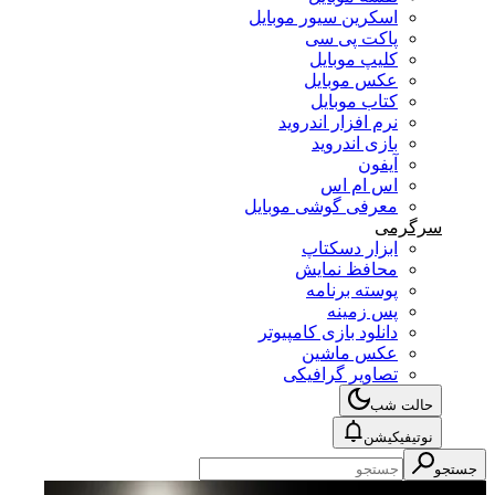
اسکرین سیور موبایل
پاکت پی سی
کلیپ موبایل
عکس موبایل
کتاب موبایل
نرم افزار اندروید
بازی اندروید
آیفون
اس ام اس
معرفی گوشی موبایل
سرگرمی
ابزار دسکتاپ
محافظ نمایش
پوسته برنامه
پس زمینه
دانلود بازی کامپیوتر
عکس ماشین
تصاویر گرافیکی
حالت شب
نوتیفیکیشن
جستجو