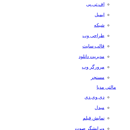
اف.تی.پی
ایمیل
شبکه
طراحی وب
قالب سایت
مدیریت دانلود
مرورگر وب
مسنجر
مالتی مدیا
دی.وی.دی
مبدل
نمایش فیلم
ویرایشگر صوت