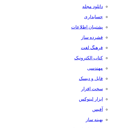
دانلود مجله
حسابداری
پشتیبان اطلاعات
فشرده ساز
فرهنگ لغت
کتاب الکترونیک
مهندسی
فایل و دیسک
سخت افزار
ابزار لینوکس
آفیس
بهینه ساز