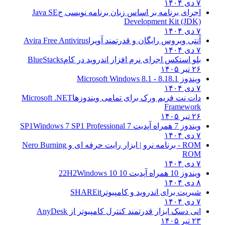
۷ دی ۱۴۰۴
اجرای برنامه بر اساس زبان برنامه نویسی ج
Java SE
Development Kit (JDK)
۷ دی ۱۴۰۴
آنتی ویروس رایگان و قدرتمند آویرا
Avira Free Antivirus
۷ دی ۱۴۰۴
بلو استکس اجرای نرم افزار اندروید در کام
BlueStacks
۲۶ تیر ۱۴۰۵
ویندوز 8.1
8.1 - Microsoft Windows 8.1
۷ دی ۱۴۰۴
دات نت فریم ورک برای تمامی ویندوزها
Microsoft .NET
Framework
۲۶ تیر ۱۴۰۵
ویندوز 7 همراه آپدیت 7 SP1
Windows 7 SP1 Professional
۷ دی ۱۴۰۴
ROM - برنامه نرو | ابزار رایت حرفه ای و
Nero Burning
ROM
۷ دی ۱۴۰۴
ویندوز 10 همراه آپدیت 10 22H2
Windows 10
۸ دی ۱۴۰۴
شیریت برای اندروید و کامپیوتر
SHAREit
۷ دی ۱۴۰۴
انی دسک ابزار قدرتمند کنترل کامپیوتر از
AnyDesk
۲۳ تیر ۱۴۰۵