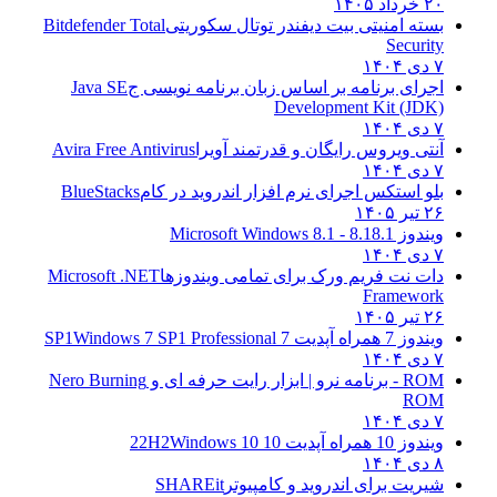
۲۰ خرداد ۱۴۰۵
بسته امنیتی بیت دیفندر توتال سکوریتی
Bitdefender Total
Security
۷ دی ۱۴۰۴
اجرای برنامه بر اساس زبان برنامه نویسی ج
Java SE
Development Kit (JDK)
۷ دی ۱۴۰۴
آنتی ویروس رایگان و قدرتمند آویرا
Avira Free Antivirus
۷ دی ۱۴۰۴
بلو استکس اجرای نرم افزار اندروید در کام
BlueStacks
۲۶ تیر ۱۴۰۵
ویندوز 8.1
8.1 - Microsoft Windows 8.1
۷ دی ۱۴۰۴
دات نت فریم ورک برای تمامی ویندوزها
Microsoft .NET
Framework
۲۶ تیر ۱۴۰۵
ویندوز 7 همراه آپدیت 7 SP1
Windows 7 SP1 Professional
۷ دی ۱۴۰۴
ROM - برنامه نرو | ابزار رایت حرفه ای و
Nero Burning
ROM
۷ دی ۱۴۰۴
ویندوز 10 همراه آپدیت 10 22H2
Windows 10
۸ دی ۱۴۰۴
شیریت برای اندروید و کامپیوتر
SHAREit