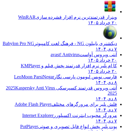
وینرار قدرتمندترین نرم افزار فشرده سازی
WinRAR
۲۰ خرداد ۱۴۰۵
دیکشنری بابیلون NG - فرهنگ لغت کامپیوتر
Babylon Pro NG
۷ دی ۱۴۰۴
آنتی ویروس آواست
avast! Antivirus
۲۰ خرداد ۱۴۰۵
کا ام پلیر نرم افزار قدرتمند پخش فیلم و
KMPlayer
۲۰ خرداد ۱۴۰۵
فارسی نویس لیومون پارسی نگار
LeoMoon ParsiNegar
۸ دی ۱۴۰۴
آنتی ویروس قدرتمند کسپرسکی 2025
Kaspersky Anti Virus
2025
۸ دی ۱۴۰۴
فلش پلیر برای مرورگرهای مختلف
Adobe Flash Player
۷ دی ۱۴۰۴
مرورگر محبوب اینترنت اکسپلورر
Internet Explorer
۷ دی ۱۴۰۴
پوت پلیر پخش انواع فایل تصویری و صوتی
PotPlayer