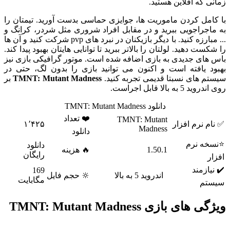
زمانی که آفلاین هستید.
با کامل کردن ماموریت ها، جوایزی حماسی بدست آورید. تیمتان را
به ماجراجویی ببرید و در مقابل افراد شروری مثل شردر، کرانگ و
... مبارزه کنید. با دیگر بازیکنان در نبرد های pvp شرکت کنید و آن ها
را شکست دهید. لولتان را بالاتر ببرید تا توانایی هایتان بهبود پیدا کند.
باس های جدیدی به بازی اضافه شده است. موتور گرافیکی بازی نیز
بهبود یافته است و اکنون می توانید بازی را بدون لگ، حتی در
سیستم های نسبتا قدیمی تجربه کنید.
TMNT: Mutant Madness
بر
روی اندروید 5 به بالا قابل اجراست.
دانلود TMNT: Mutant Madness
❤️ تعداد
TMNT: Mutant
✅ نام نرم افزار
۱٬۴۲۵
Madness
دانلود
⭐نسخه نرم
دانلود
1.50.1
🔥 هزینه
رایگان
افزار
✔️ نیازمند
169
اندروید 5 به بالا
🔆 حجم فایل
مگابایت
سیستم
ویژگی های بازی TMNT: Mutant Madness