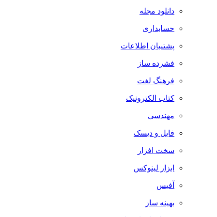
دانلود مجله
حسابداری
پشتیبان اطلاعات
فشرده ساز
فرهنگ لغت
کتاب الکترونیک
مهندسی
فایل و دیسک
سخت افزار
ابزار لینوکس
آفیس
بهینه ساز