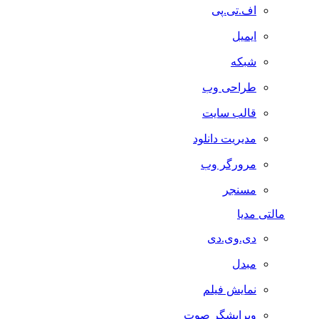
اف.تی.پی
ایمیل
شبکه
طراحی وب
قالب سایت
مدیریت دانلود
مرورگر وب
مسنجر
مالتی مدیا
دی.وی.دی
مبدل
نمایش فیلم
ویرایشگر صوت