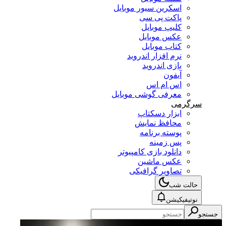
اسکرین سیور موبایل
پاکت پی سی
کلیپ موبایل
عکس موبایل
کتاب موبایل
نرم افزار اندروید
بازی اندروید
آیفون
اس ام اس
معرفی گوشی موبایل
سرگرمی
ابزار دسکتاپ
محافظ نمایش
پوسته برنامه
پس زمینه
دانلود بازی کامپیوتر
عکس ماشین
تصاویر گرافیکی
حالت شب
نوتیفیکیشن
جستجو