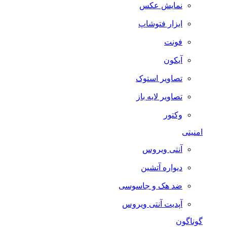
نمایش عکس
ابزار فتوشاپ
فونت
آیکون
تصاویر استوک
تصاویر لایه باز
وکتور
امنیتی
آنتی ویروس
دیواره آتشین
ضد هک و جاسوسی
آپدیت آنتی ویروس
گوناگون