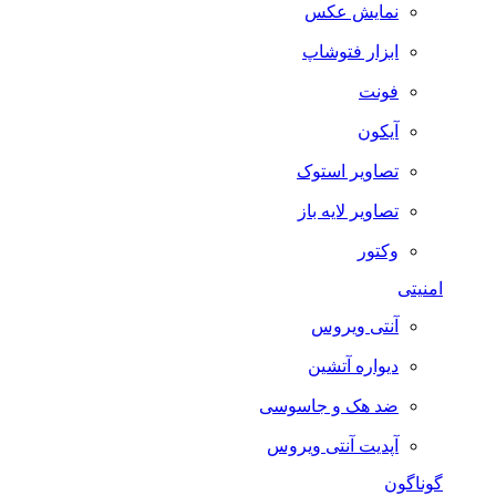
نمایش عکس
ابزار فتوشاپ
فونت
آیکون
تصاویر استوک
تصاویر لایه باز
وکتور
امنیتی
آنتی ویروس
دیواره آتشین
ضد هک و جاسوسی
آپدیت آنتی ویروس
گوناگون