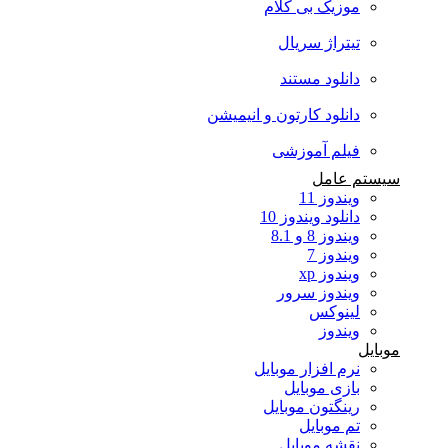
موزیک بی کلام
تیتراژ سریال
دانلود مستند
دانلود کارتون و انیمیشن
فیلم آموزشی
سیستم عامل
ویندوز 11
دانلود ویندوز 10
ویندوز 8 و 8.1
ویندوز 7
ویندوز xp
ویندوز سرور
لینوکس
ویندوز
موبایل
نرم افزار موبایل
بازی موبایل
رینگتون موبایل
تم موبایل
نقشه موبایل