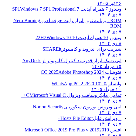
۲۶ تیر ۱۴۰۵
ویندوز 7 همراه آپدیت 7 SP1
Windows 7 SP1 Professional
۷ دی ۱۴۰۴
ROM - برنامه نرو | ابزار رایت حرفه ای و
Nero Burning
ROM
۷ دی ۱۴۰۴
ویندوز 10 همراه آپدیت 10 22H2
Windows 10
۸ دی ۱۴۰۴
شیریت برای اندروید و کامپیوتر
SHAREit
۷ دی ۱۴۰۴
انی دسک ابزار قدرتمند کنترل کامپیوتر از
AnyDesk
۱۵ مرداد ۱۴۰۵
فتوشاپ CC 2025
Adobe Photoshop 2024
۷ دی ۱۴۰۴
واتساپ
WhatsApp PC 2.2620.102.0
۲۰ خرداد ۱۴۰۵
تمامی مایکروسافت ویژوال C
Microsoft Visual C++
۷ دی ۱۴۰۴
آنتی ویروس نورتون سکوریتی
Norton Security
۷ دی ۱۴۰۴
– ویرایش فایل
Hosts File Editor+
۷ دی ۱۴۰۴
آفیس 2019
2019 Microsoft Office 2019 Pro Plus v
۷ دی ۱۴۰۴