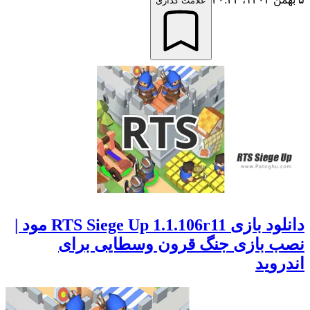
علامت گذاری
دانلود بازی RTS Siege Up 1.1.106r11 مود |
نصب بازی جنگ قرون وسطایی برای
اندروید