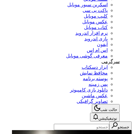
اسکرین سیور موبایل
پاکت پی سی
کلیپ موبایل
عکس موبایل
کتاب موبایل
نرم افزار اندروید
بازی اندروید
آیفون
اس ام اس
معرفی گوشی موبایل
سرگرمی
ابزار دسکتاپ
محافظ نمایش
پوسته برنامه
پس زمینه
دانلود بازی کامپیوتر
عکس ماشین
تصاویر گرافیکی
حالت شب
نوتیفیکیشن
جستجو