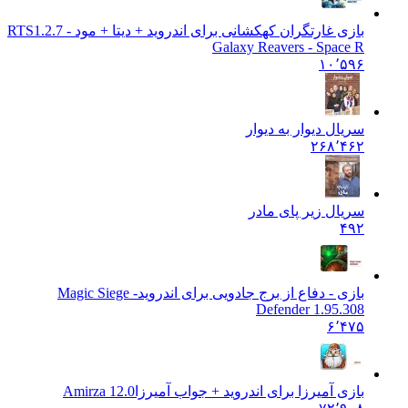
بازی غارتگران کهکشانی برای اندروید + دیتا + مود - RTS
1.2.7
Galaxy Reavers - Space R
۱۰٬۵۹۶
سریال دیوار به دیوار
۲۶۸٬۴۶۲
سریال زیر پای مادر
۴۹۲
بازی - دفاع از برج جادویی برای اندروید
Magic Siege -
Defender 1.95.308
۶٬۴۷۵
بازی آمیرزا برای اندروید + جواب آمیرزا
Amirza 12.0