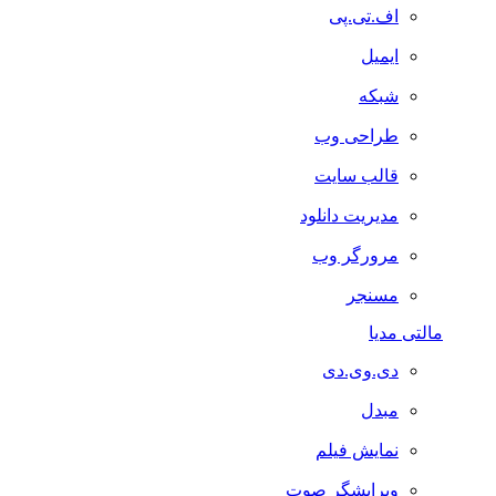
اف.تی.پی
ایمیل
شبکه
طراحی وب
قالب سایت
مدیریت دانلود
مرورگر وب
مسنجر
مالتی مدیا
دی.وی.دی
مبدل
نمایش فیلم
ویرایشگر صوت