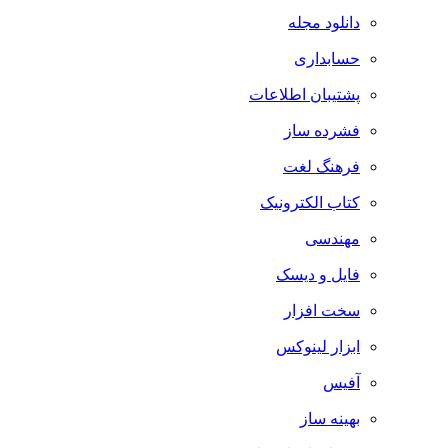
دانلود مجله
حسابداری
پشتیبان اطلاعات
فشرده ساز
فرهنگ لغت
کتاب الکترونیک
مهندسی
فایل و دیسک
سخت افزار
ابزار لینوکس
آفیس
بهینه ساز