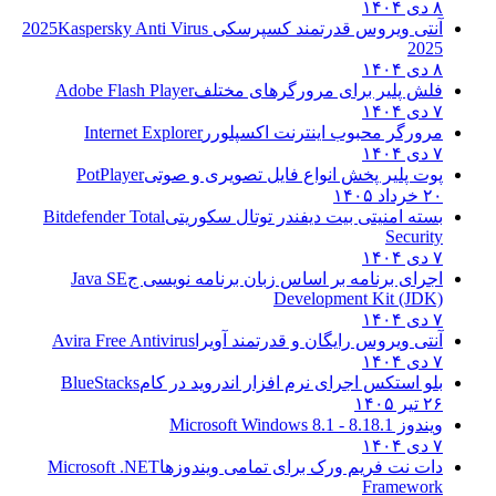
۸ دی ۱۴۰۴
آنتی ویروس قدرتمند کسپرسکی 2025
Kaspersky Anti Virus
2025
۸ دی ۱۴۰۴
فلش پلیر برای مرورگرهای مختلف
Adobe Flash Player
۷ دی ۱۴۰۴
مرورگر محبوب اینترنت اکسپلورر
Internet Explorer
۷ دی ۱۴۰۴
پوت پلیر پخش انواع فایل تصویری و صوتی
PotPlayer
۲۰ خرداد ۱۴۰۵
بسته امنیتی بیت دیفندر توتال سکوریتی
Bitdefender Total
Security
۷ دی ۱۴۰۴
اجرای برنامه بر اساس زبان برنامه نویسی ج
Java SE
Development Kit (JDK)
۷ دی ۱۴۰۴
آنتی ویروس رایگان و قدرتمند آویرا
Avira Free Antivirus
۷ دی ۱۴۰۴
بلو استکس اجرای نرم افزار اندروید در کام
BlueStacks
۲۶ تیر ۱۴۰۵
ویندوز 8.1
8.1 - Microsoft Windows 8.1
۷ دی ۱۴۰۴
دات نت فریم ورک برای تمامی ویندوزها
Microsoft .NET
Framework