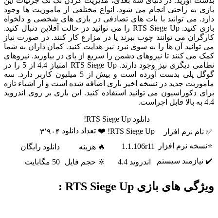
بدست آورید. در دنیای سه بعدی، مدیریت کردن تک تک جزئیات این
بازی به راحتی انجام می شود. انواع مختلفی از ماموریت ها وجود
دارد. می توانید با بات های تصادفی در بازی های شخصی و دلخواه
بازی کنید. RTS Siege Up را می توانید در حالت آفلاین دنبال کنید.
کارگران می توانند چوب ببرند یا در مزارع کار کنند. در صورت نیاز
می توانید آن ها را به سوی نبرد نیز هدایت کنید. کمان داران به شما
کمک می کنند تا نیروهای دشمن را سریع از پای در بیاورید. نیروهای
نظامی دیگری نیز وجود دارند. RTS Siege Up امتیاز 4.4 از 5 را در
گوگل پلی بدست آورده است و بیش از 5 میلیون کاربر دارد. سه
ماموریت جدید در نسخه اخیر بازی اضافه شده است و از اشیاء تازه
برای دکوراسیون می توانید استفاده کنید. این بازی بر روی اندروید
4.4 به بالا قابل اجراست.
دانلود RTS Siege Up!
❤️ تعداد دانلود
RTS Siege Up!
✅ نام نرم افزار
۳٬۹۰۴
⭐نسخه نرم افزار
1.1.106r11
🔥 هزینه
دانلود رایگان
✔️ نیازمند سیستم
اندروید 4.4
🔆 حجم فایل
50 مگابایت
ویژگی های بازی RTS Siege Up :