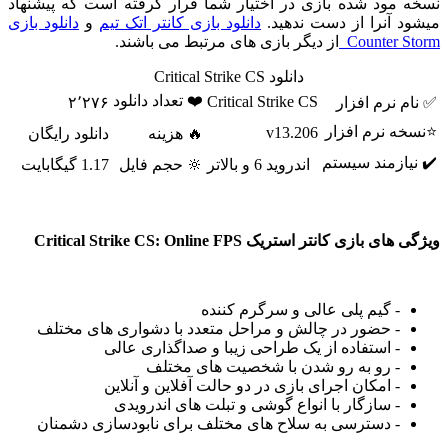
نسخه مود شده بازی در اختیار شما قرار گرفته است که پیشنهاد
میشود آنرا از دست ندهید.
دانلود بازی کانتر اتک تیم
و
دانلود بازی
Counter Storm
از دیگر بازی های مرتبط می باشند.
دانلود Critical Strike CS
❤️ تعداد دانلود
Critical Strike CS
✅ نام نرم افزار
۲٬۲۷۶
⭐نسخه نرم افزار
v13.206
🔥 هزینه
دانلود رایگان
✔️ نیازمند سیستم
اندروید 6 و بالاتر
🔆 حجم فایل
1.17 گیگابایت
ویژگی های بازی کانتر استریک
Critical Strike CS: Online FPS
- گیم پلی عالی و سرگرم کننده
- حضور در چالش و مراحل متعدد با دشواری های مختلف
- استفاده از یک طراحی زیبا و صداگذاری عالی
- رو به رو شدن با شخصیت های مختلف
- امکان اجرای بازی در دو حالت آفلاین و آنلاین
- سازگار با انواع گوشی و تبلت های اندرویدی
- دسترسی به سلاح های مختلف برای نابودسازی دشمنان