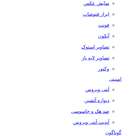
نمایش عکس
ابزار فتوشاپ
فونت
آیکون
تصاویر استوک
تصاویر لایه باز
وکتور
امنیتی
آنتی ویروس
دیواره آتشین
ضد هک و جاسوسی
آپدیت آنتی ویروس
گوناگون