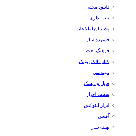
دانلود مجله
حسابداری
پشتیبان اطلاعات
فشرده ساز
فرهنگ لغت
کتاب الکترونیک
مهندسی
فایل و دیسک
سخت افزار
ابزار لینوکس
آفیس
بهینه ساز