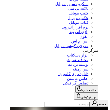
اسکرین سیور موبایل
پاکت پی سی
کلیپ موبایل
عکس موبایل
کتاب موبایل
نرم افزار اندروید
بازی اندروید
آیفون
اس ام اس
معرفی گوشی موبایل
سرگرمی
ابزار دسکتاپ
محافظ نمایش
پوسته برنامه
پس زمینه
دانلود بازی کامپیوتر
عکس ماشین
تصاویر گرافیکی
حالت شب
نوتیفیکیشن
جستجو