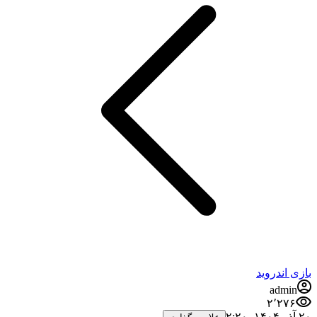
بازی اندروید
admin
۲٬۲۷۶
۲۰ آذر ۱۴۰۴،‏ ۲:۲۰