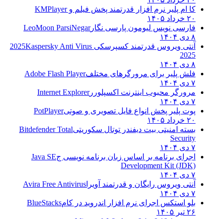
کا ام پلیر نرم افزار قدرتمند پخش فیلم و
KMPlayer
۲۰ خرداد ۱۴۰۵
فارسی نویس لیومون پارسی نگار
LeoMoon ParsiNegar
۸ دی ۱۴۰۴
آنتی ویروس قدرتمند کسپرسکی 2025
Kaspersky Anti Virus
2025
۸ دی ۱۴۰۴
فلش پلیر برای مرورگرهای مختلف
Adobe Flash Player
۷ دی ۱۴۰۴
مرورگر محبوب اینترنت اکسپلورر
Internet Explorer
۷ دی ۱۴۰۴
پوت پلیر پخش انواع فایل تصویری و صوتی
PotPlayer
۲۰ خرداد ۱۴۰۵
بسته امنیتی بیت دیفندر توتال سکوریتی
Bitdefender Total
Security
۷ دی ۱۴۰۴
اجرای برنامه بر اساس زبان برنامه نویسی ج
Java SE
Development Kit (JDK)
۷ دی ۱۴۰۴
آنتی ویروس رایگان و قدرتمند آویرا
Avira Free Antivirus
۷ دی ۱۴۰۴
بلو استکس اجرای نرم افزار اندروید در کام
BlueStacks
۲۶ تیر ۱۴۰۵