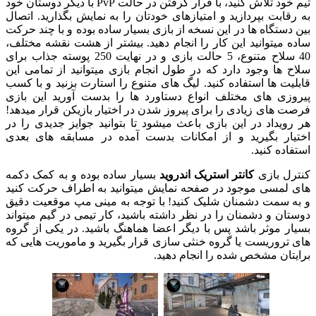
تیم خود تلاش کنید، با قرار گرفتن در حالت
PvP
با دیگر دوستان خود
به رقابت بپردازید و امتیازهای خودتان را به نمایش بگذارید. اتصال
بین دستگاه ها در این نسخه از بازی بسیار ساده بوده و با چند حرکت
ساده میتوانید این کار را انجام دهید. بیشتر از هشت نقشه مختلف،
40 سلاح متنوع، 5 حالت بازی و در نهایت 250 پوسته جذاب برای
سلاح ها وجود دارد که در طول انجام بازی میتوانید از تمامی این
قابلیت ها استفاده کنید. لیگ های متنوع را استارت بزنید و با کسب
پیروزی های مختلف انواع دستاورد ها را بدست آورید این بازی
فرصت های زیادی را برای پیروز شدن در اختیار بازیکن قرار میدهد!
هر رویداد در این بازی باعث میشود تا بتوانید جوایز جدیدی را در
اختیار بگیرید و از امکانات بدست آمده در مسابقه های بعدی
استفاده کنید.
کنترل بازی
کانتر استریک اندروید
بسیار ساده بوده و به کمک دکمه
های لمسی موجود در صفحه نمایش میتوانید به اطراف حرکت کنید
و به سمت دشمنان شلیک کنید! با توجه به مینی مپ موقعیت دقیق
دوستان و دشمنان را در نظر داشته باشید، کار تیمی در گیم میتواند
بسیار موثر باشد پس با دیگر اعضا هماهنگ باشید. در یکی از گروه
های تروریست یا گروه خنثی سازی قرار بگیرید و ماموریت هایی که
برایتان مشخص شده را انجام دهید.