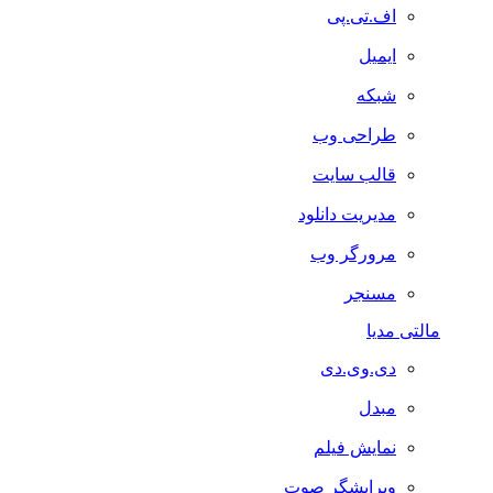
اف.تی.پی
ایمیل
شبکه
طراحی وب
قالب سایت
مدیریت دانلود
مرورگر وب
مسنجر
مالتی مدیا
دی.وی.دی
مبدل
نمایش فیلم
ویرایشگر صوت