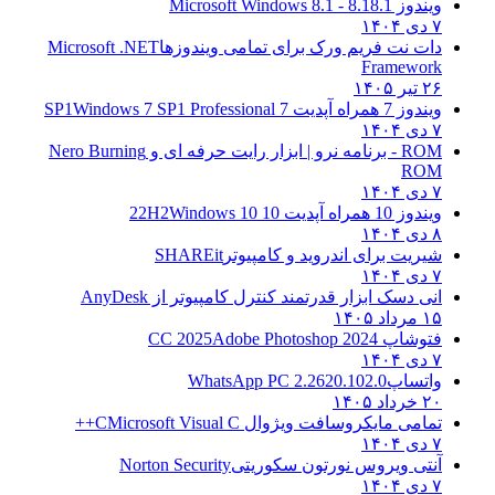
ویندوز 8.1
8.1 - Microsoft Windows 8.1
۷ دی ۱۴۰۴
دات نت فریم ورک برای تمامی ویندوزها
Microsoft .NET
Framework
۲۶ تیر ۱۴۰۵
ویندوز 7 همراه آپدیت 7 SP1
Windows 7 SP1 Professional
۷ دی ۱۴۰۴
ROM - برنامه نرو | ابزار رایت حرفه ای و
Nero Burning
ROM
۷ دی ۱۴۰۴
ویندوز 10 همراه آپدیت 10 22H2
Windows 10
۸ دی ۱۴۰۴
شیریت برای اندروید و کامپیوتر
SHAREit
۷ دی ۱۴۰۴
انی دسک ابزار قدرتمند کنترل کامپیوتر از
AnyDesk
۱۵ مرداد ۱۴۰۵
فتوشاپ CC 2025
Adobe Photoshop 2024
۷ دی ۱۴۰۴
واتساپ
WhatsApp PC 2.2620.102.0
۲۰ خرداد ۱۴۰۵
تمامی مایکروسافت ویژوال C
Microsoft Visual C++
۷ دی ۱۴۰۴
آنتی ویروس نورتون سکوریتی
Norton Security
۷ دی ۱۴۰۴