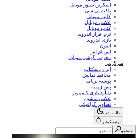
اسکرین سیور موبایل
پاکت پی سی
کلیپ موبایل
عکس موبایل
کتاب موبایل
نرم افزار اندروید
بازی اندروید
آیفون
اس ام اس
معرفی گوشی موبایل
سرگرمی
ابزار دسکتاپ
محافظ نمایش
پوسته برنامه
پس زمینه
دانلود بازی کامپیوتر
عکس ماشین
تصاویر گرافیکی
حالت شب
نوتیفیکیشن
جستجو