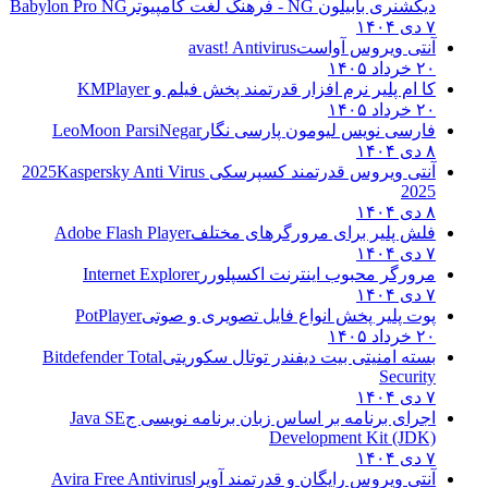
دیکشنری بابیلون NG - فرهنگ لغت کامپیوتر
Babylon Pro NG
۷ دی ۱۴۰۴
آنتی ویروس آواست
avast! Antivirus
۲۰ خرداد ۱۴۰۵
کا ام پلیر نرم افزار قدرتمند پخش فیلم و
KMPlayer
۲۰ خرداد ۱۴۰۵
فارسی نویس لیومون پارسی نگار
LeoMoon ParsiNegar
۸ دی ۱۴۰۴
آنتی ویروس قدرتمند کسپرسکی 2025
Kaspersky Anti Virus
2025
۸ دی ۱۴۰۴
فلش پلیر برای مرورگرهای مختلف
Adobe Flash Player
۷ دی ۱۴۰۴
مرورگر محبوب اینترنت اکسپلورر
Internet Explorer
۷ دی ۱۴۰۴
پوت پلیر پخش انواع فایل تصویری و صوتی
PotPlayer
۲۰ خرداد ۱۴۰۵
بسته امنیتی بیت دیفندر توتال سکوریتی
Bitdefender Total
Security
۷ دی ۱۴۰۴
اجرای برنامه بر اساس زبان برنامه نویسی ج
Java SE
Development Kit (JDK)
۷ دی ۱۴۰۴
آنتی ویروس رایگان و قدرتمند آویرا
Avira Free Antivirus