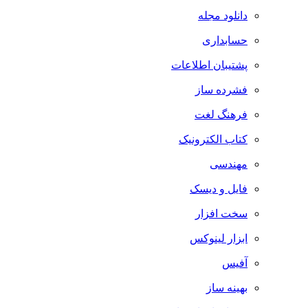
دانلود مجله
حسابداری
پشتیبان اطلاعات
فشرده ساز
فرهنگ لغت
کتاب الکترونیک
مهندسی
فایل و دیسک
سخت افزار
ابزار لینوکس
آفیس
بهینه ساز