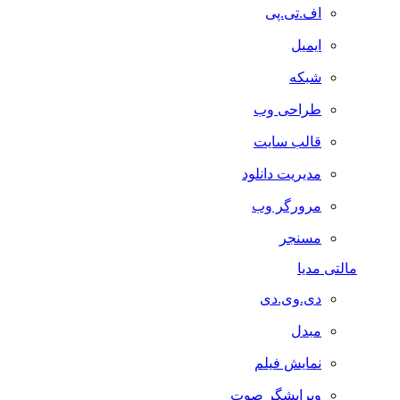
اف.تی.پی
ایمیل
شبکه
طراحی وب
قالب سایت
مدیریت دانلود
مرورگر وب
مسنجر
مالتی مدیا
دی.وی.دی
مبدل
نمایش فیلم
ویرایشگر صوت