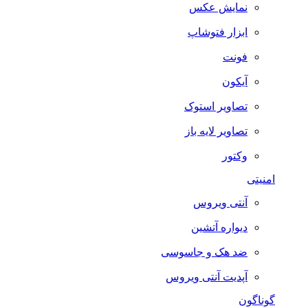
نمایش عکس
ابزار فتوشاپ
فونت
آیکون
تصاویر استوک
تصاویر لایه باز
وکتور
امنیتی
آنتی ویروس
دیواره آتشین
ضد هک و جاسوسی
آپدیت آنتی ویروس
گوناگون