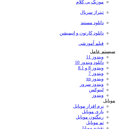
موزیک بی کلام
تیتراژ سریال
دانلود مستند
دانلود کارتون و انیمیشن
فیلم آموزشی
سیستم عامل
ویندوز 11
دانلود ویندوز 10
ویندوز 8 و 8.1
ویندوز 7
ویندوز xp
ویندوز سرور
لینوکس
ویندوز
موبایل
نرم افزار موبایل
بازی موبایل
رینگتون موبایل
تم موبایل
نقشه موبایل