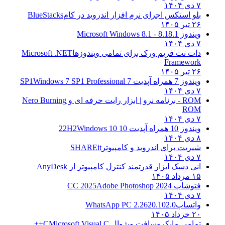
۷ دی ۱۴۰۴
بلو استکس اجرای نرم افزار اندروید در کام
BlueStacks
۲۶ تیر ۱۴۰۵
ویندوز 8.1
8.1 - Microsoft Windows 8.1
۷ دی ۱۴۰۴
دات نت فریم ورک برای تمامی ویندوزها
Microsoft .NET
Framework
۲۶ تیر ۱۴۰۵
ویندوز 7 همراه آپدیت 7 SP1
Windows 7 SP1 Professional
۷ دی ۱۴۰۴
ROM - برنامه نرو | ابزار رایت حرفه ای و
Nero Burning
ROM
۷ دی ۱۴۰۴
ویندوز 10 همراه آپدیت 10 22H2
Windows 10
۸ دی ۱۴۰۴
شیریت برای اندروید و کامپیوتر
SHAREit
۷ دی ۱۴۰۴
انی دسک ابزار قدرتمند کنترل کامپیوتر از
AnyDesk
۱۵ مرداد ۱۴۰۵
فتوشاپ CC 2025
Adobe Photoshop 2024
۷ دی ۱۴۰۴
واتساپ
WhatsApp PC 2.2620.102.0
۲۰ خرداد ۱۴۰۵
تمامی مایکروسافت ویژوال C
Microsoft Visual C++