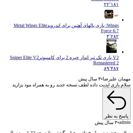
۲۲٬۱۸۱
Wings: بازی بالهای آهنین برای اندروید
Metal Wings Elite
Force 6.7
۴٬۲۸۲
V2 بازی تک تیر انداز خبره 2 برای کامپیوتر
Sniper Elite V2
Remastered 2
۸۹٬۴۸۷
مهمان علیرضا
۳ سال پیش
سلام بازی اپدیت داده لطف نسخه جدید رو به همراه مود بزارید
پاسخ به نظر
admin
۳ سال پیش
سلام ببخشید دیر پاسخ دادیم خیلی گشتیم تا نسخه 1.22 مود سالم