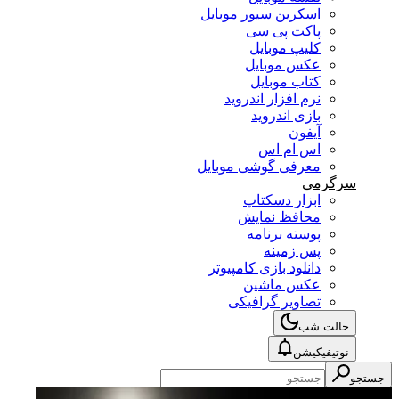
اسکرین سیور موبایل
پاکت پی سی
کلیپ موبایل
عکس موبایل
کتاب موبایل
نرم افزار اندروید
بازی اندروید
آیفون
اس ام اس
معرفی گوشی موبایل
سرگرمی
ابزار دسکتاپ
محافظ نمایش
پوسته برنامه
پس زمینه
دانلود بازی کامپیوتر
عکس ماشین
تصاویر گرافیکی
حالت شب
نوتیفیکیشن
جستجو