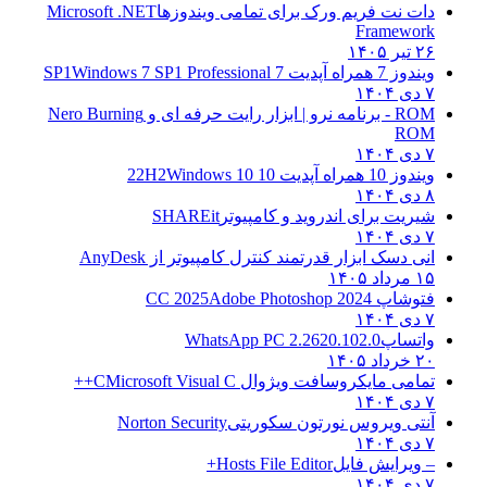
دات نت فریم ورک برای تمامی ویندوزها
Microsoft .NET
Framework
۲۶ تیر ۱۴۰۵
ویندوز 7 همراه آپدیت 7 SP1
Windows 7 SP1 Professional
۷ دی ۱۴۰۴
ROM - برنامه نرو | ابزار رایت حرفه ای و
Nero Burning
ROM
۷ دی ۱۴۰۴
ویندوز 10 همراه آپدیت 10 22H2
Windows 10
۸ دی ۱۴۰۴
شیریت برای اندروید و کامپیوتر
SHAREit
۷ دی ۱۴۰۴
انی دسک ابزار قدرتمند کنترل کامپیوتر از
AnyDesk
۱۵ مرداد ۱۴۰۵
فتوشاپ CC 2025
Adobe Photoshop 2024
۷ دی ۱۴۰۴
واتساپ
WhatsApp PC 2.2620.102.0
۲۰ خرداد ۱۴۰۵
تمامی مایکروسافت ویژوال C
Microsoft Visual C++
۷ دی ۱۴۰۴
آنتی ویروس نورتون سکوریتی
Norton Security
۷ دی ۱۴۰۴
– ویرایش فایل
Hosts File Editor+
۷ دی ۱۴۰۴