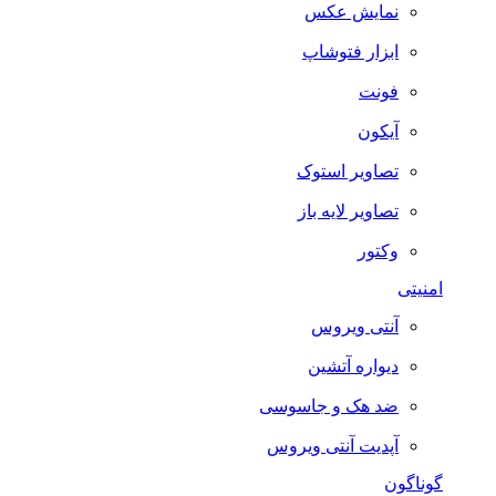
نمایش عکس
ابزار فتوشاپ
فونت
آیکون
تصاویر استوک
تصاویر لایه باز
وکتور
امنیتی
آنتی ویروس
دیواره آتشین
ضد هک و جاسوسی
آپدیت آنتی ویروس
گوناگون