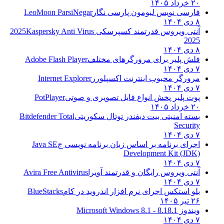
۲۰ خرداد ۱۴۰۵
فارسی نویس لیومون پارسی نگار
LeoMoon ParsiNegar
۸ دی ۱۴۰۴
آنتی ویروس قدرتمند کسپرسکی 2025
Kaspersky Anti Virus
2025
۸ دی ۱۴۰۴
فلش پلیر برای مرورگرهای مختلف
Adobe Flash Player
۷ دی ۱۴۰۴
مرورگر محبوب اینترنت اکسپلورر
Internet Explorer
۷ دی ۱۴۰۴
پوت پلیر پخش انواع فایل تصویری و صوتی
PotPlayer
۲۰ خرداد ۱۴۰۵
بسته امنیتی بیت دیفندر توتال سکوریتی
Bitdefender Total
Security
۷ دی ۱۴۰۴
اجرای برنامه بر اساس زبان برنامه نویسی ج
Java SE
Development Kit (JDK)
۷ دی ۱۴۰۴
آنتی ویروس رایگان و قدرتمند آویرا
Avira Free Antivirus
۷ دی ۱۴۰۴
بلو استکس اجرای نرم افزار اندروید در کام
BlueStacks
۲۶ تیر ۱۴۰۵
ویندوز 8.1
8.1 - Microsoft Windows 8.1
۷ دی ۱۴۰۴