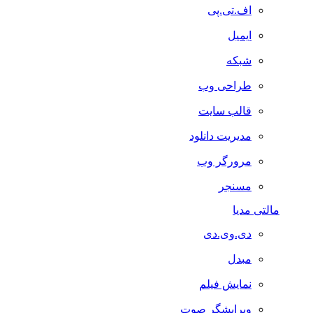
اف.تی.پی
ایمیل
شبکه
طراحی وب
قالب سایت
مدیریت دانلود
مرورگر وب
مسنجر
مالتی مدیا
دی.وی.دی
مبدل
نمایش فیلم
ویرایشگر صوت