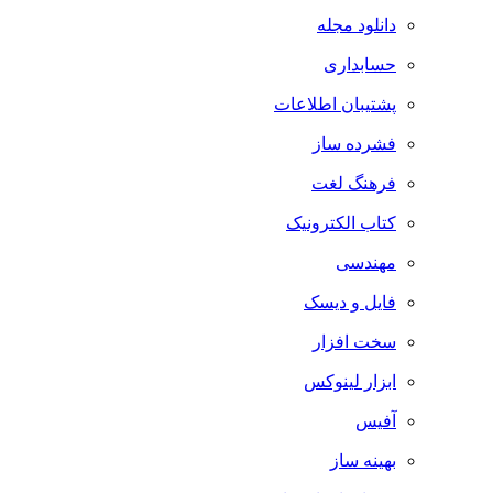
دانلود مجله
حسابداری
پشتیبان اطلاعات
فشرده ساز
فرهنگ لغت
کتاب الکترونیک
مهندسی
فایل و دیسک
سخت افزار
ابزار لینوکس
آفیس
بهینه ساز