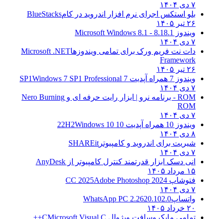
۷ دی ۱۴۰۴
بلو استکس اجرای نرم افزار اندروید در کام
BlueStacks
۲۶ تیر ۱۴۰۵
ویندوز 8.1
8.1 - Microsoft Windows 8.1
۷ دی ۱۴۰۴
دات نت فریم ورک برای تمامی ویندوزها
Microsoft .NET
Framework
۲۶ تیر ۱۴۰۵
ویندوز 7 همراه آپدیت 7 SP1
Windows 7 SP1 Professional
۷ دی ۱۴۰۴
ROM - برنامه نرو | ابزار رایت حرفه ای و
Nero Burning
ROM
۷ دی ۱۴۰۴
ویندوز 10 همراه آپدیت 10 22H2
Windows 10
۸ دی ۱۴۰۴
شیریت برای اندروید و کامپیوتر
SHAREit
۷ دی ۱۴۰۴
انی دسک ابزار قدرتمند کنترل کامپیوتر از
AnyDesk
۱۵ مرداد ۱۴۰۵
فتوشاپ CC 2025
Adobe Photoshop 2024
۷ دی ۱۴۰۴
واتساپ
WhatsApp PC 2.2620.102.0
۲۰ خرداد ۱۴۰۵
تمامی مایکروسافت ویژوال C
Microsoft Visual C++