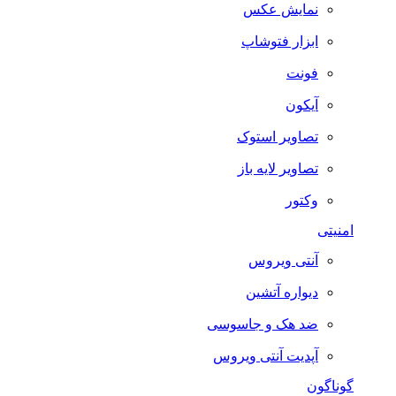
نمایش عکس
ابزار فتوشاپ
فونت
آیکون
تصاویر استوک
تصاویر لایه باز
وکتور
امنیتی
آنتی ویروس
دیواره آتشین
ضد هک و جاسوسی
آپدیت آنتی ویروس
گوناگون