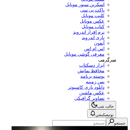
اسکرین سیور موبایل
پاکت پی سی
کلیپ موبایل
عکس موبایل
کتاب موبایل
نرم افزار اندروید
بازی اندروید
آیفون
اس ام اس
معرفی گوشی موبایل
سرگرمی
ابزار دسکتاپ
محافظ نمایش
پوسته برنامه
پس زمینه
دانلود بازی کامپیوتر
عکس ماشین
تصاویر گرافیکی
حالت شب
نوتیفیکیشن
جستجو