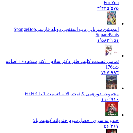
For You
۳٬۴۲۵٬۵۷۵
انیمیشن سریالی باب اسفنجی دوبله فارسی
SpongeBob
SquarePants
۱٬۵۸۳٬۱۵۱
تمامی قسمت کلیپ طنز دکتر سلام - دکتر سلام 176 اضافه
شد
176
۷۲۷٬۹۹۳
مجموعه دورهمی کیفیت بالا – قسمت 1 تا 60
1 60
۱۱۰٬۹۱۶
خندوانه سری ، فصل سوم خندوانه کیفیت بالا
۵۶٬۳۶۷