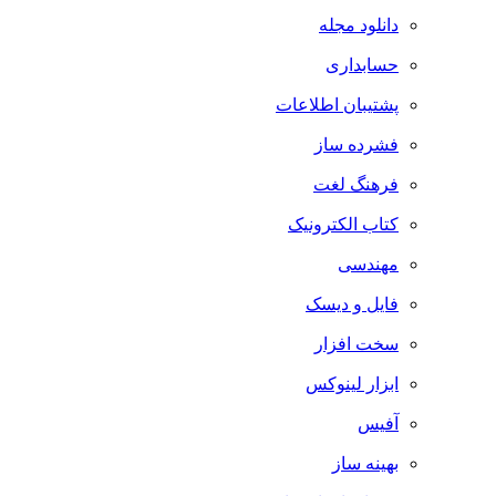
دانلود مجله
حسابداری
پشتیبان اطلاعات
فشرده ساز
فرهنگ لغت
کتاب الکترونیک
مهندسی
فایل و دیسک
سخت افزار
ابزار لینوکس
آفیس
بهینه ساز