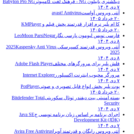
دیکشنری بابیلون NG - فرهنگ لغت کامپیوتر
Babylon Pro NG
۷ دی ۱۴۰۴
آنتی ویروس آواست
avast! Antivirus
۲۰ خرداد ۱۴۰۵
کا ام پلیر نرم افزار قدرتمند پخش فیلم و
KMPlayer
۲۰ خرداد ۱۴۰۵
فارسی نویس لیومون پارسی نگار
LeoMoon ParsiNegar
۸ دی ۱۴۰۴
آنتی ویروس قدرتمند کسپرسکی 2025
Kaspersky Anti Virus
2025
۸ دی ۱۴۰۴
فلش پلیر برای مرورگرهای مختلف
Adobe Flash Player
۷ دی ۱۴۰۴
مرورگر محبوب اینترنت اکسپلورر
Internet Explorer
۷ دی ۱۴۰۴
پوت پلیر پخش انواع فایل تصویری و صوتی
PotPlayer
۲۰ خرداد ۱۴۰۵
بسته امنیتی بیت دیفندر توتال سکوریتی
Bitdefender Total
Security
۷ دی ۱۴۰۴
اجرای برنامه بر اساس زبان برنامه نویسی ج
Java SE
Development Kit (JDK)
۷ دی ۱۴۰۴
آنتی ویروس رایگان و قدرتمند آویرا
Avira Free Antivirus