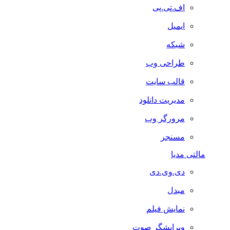
اف.تی.پی
ایمیل
شبکه
طراحی وب
قالب سایت
مدیریت دانلود
مرورگر وب
مسنجر
مالتی مدیا
دی.وی.دی
مبدل
نمایش فیلم
ویرایشگر صوت