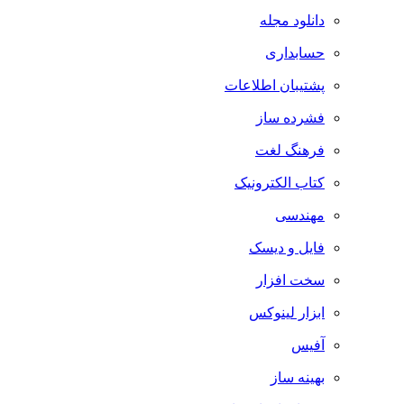
دانلود مجله
حسابداری
پشتیبان اطلاعات
فشرده ساز
فرهنگ لغت
کتاب الکترونیک
مهندسی
فایل و دیسک
سخت افزار
ابزار لینوکس
آفیس
بهینه ساز