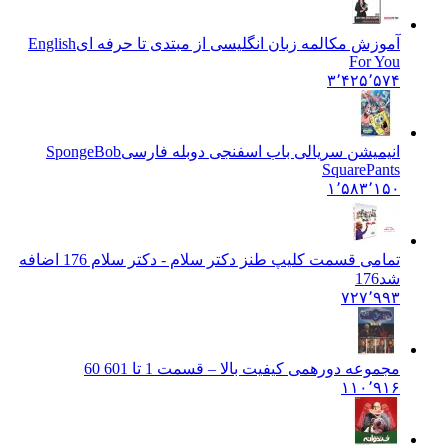
آموزش مکالمه زبان انگلیسی از مبتدی تا حرفه ای
English
For You
۳٬۴۲۵٬۵۷۴
انیمیشن سریالی باب اسفنجی دوبله فارسی
SpongeBob
SquarePants
۱٬۵۸۳٬۱۵۰
تمامی قسمت کلیپ طنز دکتر سلام - دکتر سلام 176 اضافه
شد
176
۷۲۷٬۹۹۳
مجموعه دورهمی کیفیت بالا – قسمت 1 تا 60
1 60
۱۱۰٬۹۱۶