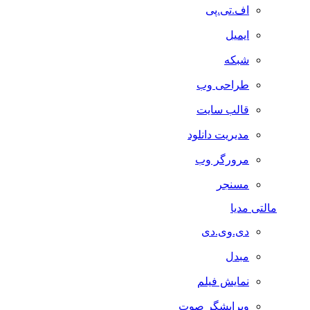
اف.تی.پی
ایمیل
شبکه
طراحی وب
قالب سایت
مدیریت دانلود
مرورگر وب
مسنجر
مالتی مدیا
دی.وی.دی
مبدل
نمایش فیلم
ویرایشگر صوت