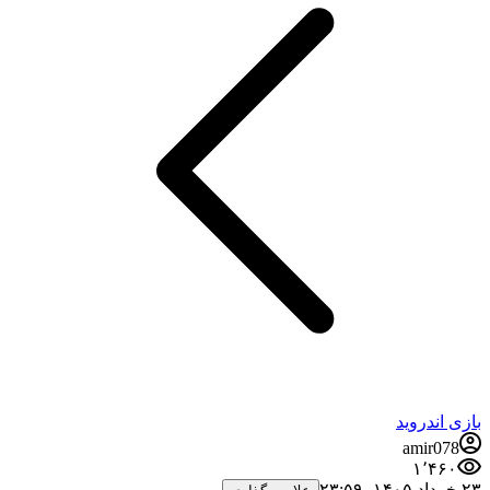
بازی اندروید
amir078
۱٬۴۶۰
۲۳ خرداد ۱۴۰۵،‏ ۲۳:۵۹