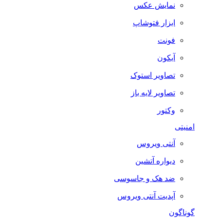
نمایش عکس
ابزار فتوشاپ
فونت
آیکون
تصاویر استوک
تصاویر لایه باز
وکتور
امنیتی
آنتی ویروس
دیواره آتشین
ضد هک و جاسوسی
آپدیت آنتی ویروس
گوناگون