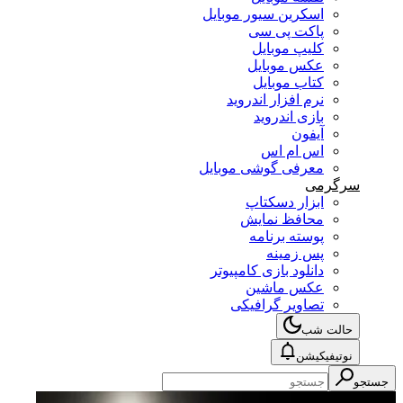
اسکرین سیور موبایل
پاکت پی سی
کلیپ موبایل
عکس موبایل
کتاب موبایل
نرم افزار اندروید
بازی اندروید
آیفون
اس ام اس
معرفی گوشی موبایل
سرگرمی
ابزار دسکتاپ
محافظ نمایش
پوسته برنامه
پس زمینه
دانلود بازی کامپیوتر
عکس ماشین
تصاویر گرافیکی
حالت شب
نوتیفیکیشن
جستجو