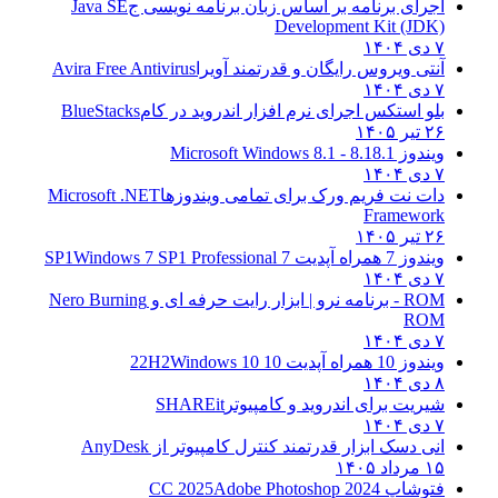
اجرای برنامه بر اساس زبان برنامه نویسی ج
Java SE
Development Kit (JDK)
۷ دی ۱۴۰۴
آنتی ویروس رایگان و قدرتمند آویرا
Avira Free Antivirus
۷ دی ۱۴۰۴
بلو استکس اجرای نرم افزار اندروید در کام
BlueStacks
۲۶ تیر ۱۴۰۵
ویندوز 8.1
8.1 - Microsoft Windows 8.1
۷ دی ۱۴۰۴
دات نت فریم ورک برای تمامی ویندوزها
Microsoft .NET
Framework
۲۶ تیر ۱۴۰۵
ویندوز 7 همراه آپدیت 7 SP1
Windows 7 SP1 Professional
۷ دی ۱۴۰۴
ROM - برنامه نرو | ابزار رایت حرفه ای و
Nero Burning
ROM
۷ دی ۱۴۰۴
ویندوز 10 همراه آپدیت 10 22H2
Windows 10
۸ دی ۱۴۰۴
شیریت برای اندروید و کامپیوتر
SHAREit
۷ دی ۱۴۰۴
انی دسک ابزار قدرتمند کنترل کامپیوتر از
AnyDesk
۱۵ مرداد ۱۴۰۵
فتوشاپ CC 2025
Adobe Photoshop 2024