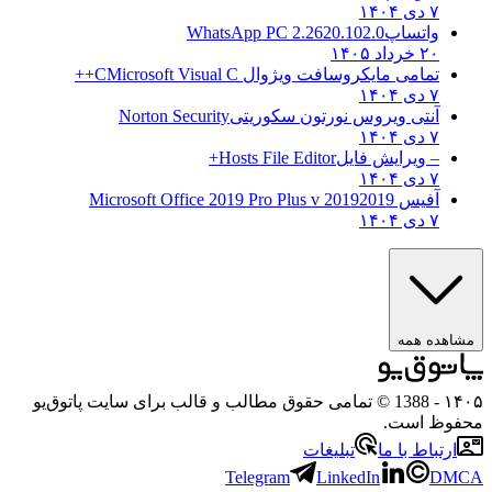
۷ دی ۱۴۰۴
واتساپ
WhatsApp PC 2.2620.102.0
۲۰ خرداد ۱۴۰۵
تمامی مایکروسافت ویژوال C
Microsoft Visual C++
۷ دی ۱۴۰۴
آنتی ویروس نورتون سکوریتی
Norton Security
۷ دی ۱۴۰۴
– ویرایش فایل
Hosts File Editor+
۷ دی ۱۴۰۴
آفیس 2019
2019 Microsoft Office 2019 Pro Plus v
۷ دی ۱۴۰۴
مشاهده همه
۱۴۰۵
- 1388 © تمامی حقوق مطالب و قالب برای سایت پاتوق‌یو
محفوظ است.
ارتباط با ما
تبلیغات
Telegram
LinkedIn
DMCA