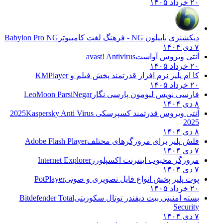
۲۰ خرداد ۱۴۰۵
دیکشنری بابیلون NG - فرهنگ لغت کامپیوتر
Babylon Pro NG
۷ دی ۱۴۰۴
آنتی ویروس آواست
avast! Antivirus
۲۰ خرداد ۱۴۰۵
کا ام پلیر نرم افزار قدرتمند پخش فیلم و
KMPlayer
۲۰ خرداد ۱۴۰۵
فارسی نویس لیومون پارسی نگار
LeoMoon ParsiNegar
۸ دی ۱۴۰۴
آنتی ویروس قدرتمند کسپرسکی 2025
Kaspersky Anti Virus
2025
۸ دی ۱۴۰۴
فلش پلیر برای مرورگرهای مختلف
Adobe Flash Player
۷ دی ۱۴۰۴
مرورگر محبوب اینترنت اکسپلورر
Internet Explorer
۷ دی ۱۴۰۴
پوت پلیر پخش انواع فایل تصویری و صوتی
PotPlayer
۲۰ خرداد ۱۴۰۵
بسته امنیتی بیت دیفندر توتال سکوریتی
Bitdefender Total
Security
۷ دی ۱۴۰۴