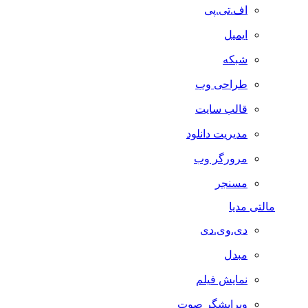
اف.تی.پی
ایمیل
شبکه
طراحی وب
قالب سایت
مدیریت دانلود
مرورگر وب
مسنجر
مالتی مدیا
دی.وی.دی
مبدل
نمایش فیلم
ویرایشگر صوت