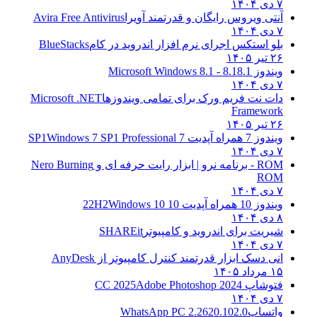
۷ دی ۱۴۰۴
آنتی ویروس رایگان و قدرتمند آویرا
Avira Free Antivirus
۷ دی ۱۴۰۴
بلو استکس اجرای نرم افزار اندروید در کام
BlueStacks
۲۶ تیر ۱۴۰۵
ویندوز 8.1
8.1 - Microsoft Windows 8.1
۷ دی ۱۴۰۴
دات نت فریم ورک برای تمامی ویندوزها
Microsoft .NET
Framework
۲۶ تیر ۱۴۰۵
ویندوز 7 همراه آپدیت 7 SP1
Windows 7 SP1 Professional
۷ دی ۱۴۰۴
ROM - برنامه نرو | ابزار رایت حرفه ای و
Nero Burning
ROM
۷ دی ۱۴۰۴
ویندوز 10 همراه آپدیت 10 22H2
Windows 10
۸ دی ۱۴۰۴
شیریت برای اندروید و کامپیوتر
SHAREit
۷ دی ۱۴۰۴
انی دسک ابزار قدرتمند کنترل کامپیوتر از
AnyDesk
۱۵ مرداد ۱۴۰۵
فتوشاپ CC 2025
Adobe Photoshop 2024
۷ دی ۱۴۰۴
واتساپ
WhatsApp PC 2.2620.102.0