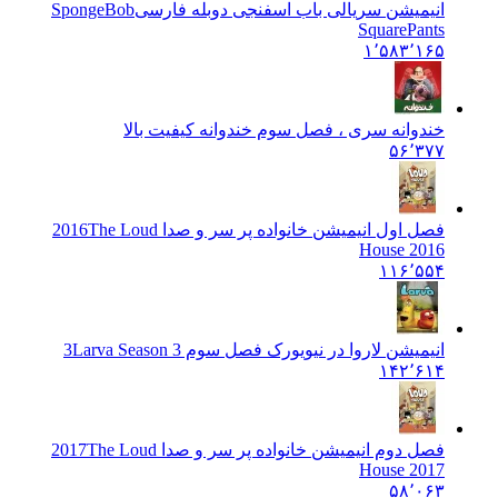
انیمیشن سریالی باب اسفنجی دوبله فارسی
SpongeBob
SquarePants
۱٬۵۸۳٬۱۶۵
خندوانه سری ، فصل سوم خندوانه کیفیت بالا
۵۶٬۳۷۷
فصل اول انیمیشن خانواده پر سر و صدا 2016
The Loud
House 2016
۱۱۶٬۵۵۴
انیمیشن لاروا در نیویورک فصل سوم 3
Larva Season 3
۱۴۲٬۶۱۴
فصل دوم انیمیشن خانواده پر سر و صدا 2017
The Loud
House 2017
۵۸٬۰۶۳