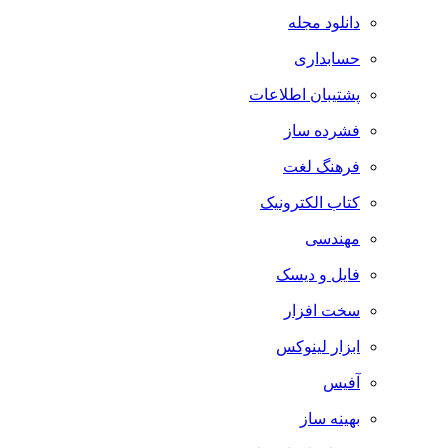
دانلود مجله
حسابداری
پشتیبان اطلاعات
فشرده ساز
فرهنگ لغت
کتاب الکترونیک
مهندسی
فایل و دیسک
سخت افزار
ابزار لینوکس
آفیس
بهینه ساز