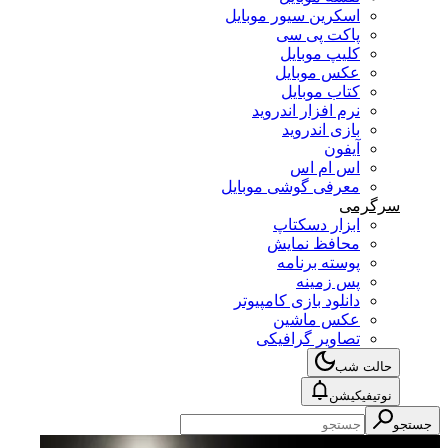
اسکرین سیور موبایل
پاکت پی سی
کلیپ موبایل
عکس موبایل
کتاب موبایل
نرم افزار اندروید
بازی اندروید
آیفون
اس ام اس
معرفی گوشی موبایل
سرگرمی
ابزار دسکتاپ
محافظ نمایش
پوسته برنامه
پس زمینه
دانلود بازی کامپیوتر
عکس ماشین
تصاویر گرافیکی
حالت شب
نوتیفیکیشن
جستجو