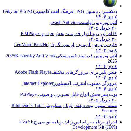
دیکشنری بابیلون NG - فرهنگ لغت کامپیوتر
Babylon Pro NG
۷ دی ۱۴۰۴
آنتی ویروس آواست
avast! Antivirus
۲۰ خرداد ۱۴۰۵
کا ام پلیر نرم افزار قدرتمند پخش فیلم و
KMPlayer
۲۰ خرداد ۱۴۰۵
فارسی نویس لیومون پارسی نگار
LeoMoon ParsiNegar
۸ دی ۱۴۰۴
آنتی ویروس قدرتمند کسپرسکی 2025
Kaspersky Anti Virus
2025
۸ دی ۱۴۰۴
فلش پلیر برای مرورگرهای مختلف
Adobe Flash Player
۷ دی ۱۴۰۴
مرورگر محبوب اینترنت اکسپلورر
Internet Explorer
۷ دی ۱۴۰۴
پوت پلیر پخش انواع فایل تصویری و صوتی
PotPlayer
۲۰ خرداد ۱۴۰۵
بسته امنیتی بیت دیفندر توتال سکوریتی
Bitdefender Total
Security
۷ دی ۱۴۰۴
اجرای برنامه بر اساس زبان برنامه نویسی ج
Java SE
Development Kit (JDK)