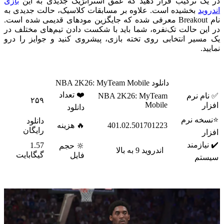
در یک ترکیب قرار دهید که عمق استراتژیک جدیدی به این
بازی
اندروید
بخشیده است. علاوه بر مسابقات کلاسیک، حالت جدیدی به
نام Breakout معرفی شده که جایگزین مودهای قدیمی شده است.
در این حالت تک‌نفره، شما باید با شکست دادن تیم‌های مختلف در
یک مسیر انتخابی روی تخته بازی، پیشروی کنید و جوایز را درو
نمایید.
دانلود NBA 2K26: MyTeam Mobile
❤️ تعداد
✅ نام نرم
NBA 2K26: MyTeam
۲۵۹
Mobile
افزار
دانلود
⭐نسخه نرم
دانلود
401.02.501701223
🔥 هزینه
رایگان
افزار
✔️ نیازمند
1.57
🔆 حجم
اندروید 9 به بالا
گیگابایت
فایل
سیستم