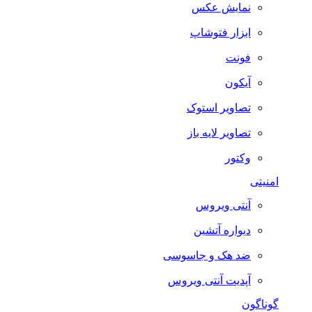
نمایش عکس
ابزار فتوشاپ
فونت
آیکون
تصاویر استوک
تصاویر لایه باز
وکتور
امنیتی
آنتی ویروس
دیواره آتشین
ضد هک و جاسوسی
آپدیت آنتی ویروس
گوناگون