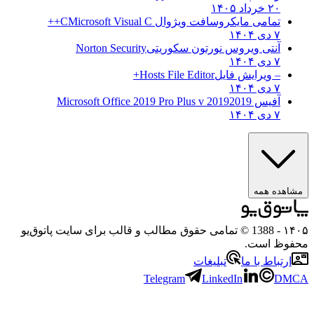
۲۰ خرداد ۱۴۰۵
تمامی مایکروسافت ویژوال C
Microsoft Visual C++
۷ دی ۱۴۰۴
آنتی ویروس نورتون سکوریتی
Norton Security
۷ دی ۱۴۰۴
– ویرایش فایل
Hosts File Editor+
۷ دی ۱۴۰۴
آفیس 2019
2019 Microsoft Office 2019 Pro Plus v
۷ دی ۱۴۰۴
مشاهده همه
۱۴۰۵
- 1388 © تمامی حقوق مطالب و قالب برای سایت پاتوق‌یو
محفوظ است.
ارتباط با ما
تبلیغات
Telegram
LinkedIn
DMCA