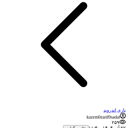
بازی اندروید
kazem0zarif0sadat
۲۵۹
۲۷ آذر ۱۴۰۴،‏ ۱۱:۳۰