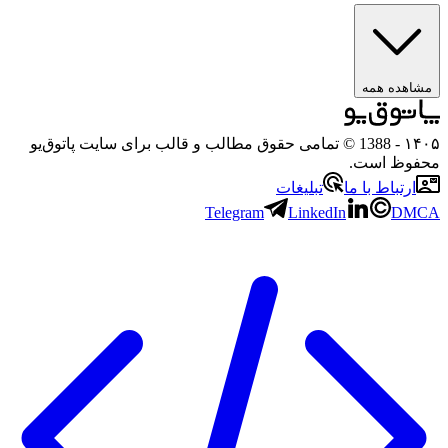
هده همه
۱
- 1388 © تمامی حقوق مطالب و قالب برای سایت پاتوق‌یو
وظ است.
رتباط با ما
تبلیغات
Telegram
LinkedIn
D