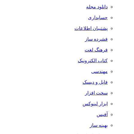
دانلود مجله
حسابداری
پشتیبان اطلاعات
فشرده ساز
فرهنگ لغت
کتاب الکترونیک
مهندسی
فایل و دیسک
سخت افزار
ابزار لینوکس
آفیس
بهینه ساز