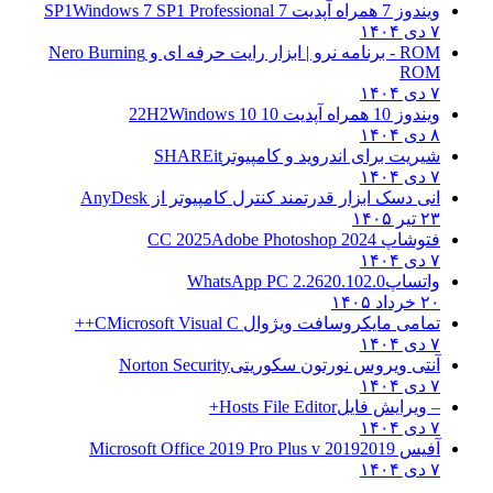
ویندوز 7 همراه آپدیت 7 SP1
Windows 7 SP1 Professional
۷ دی ۱۴۰۴
ROM - برنامه نرو | ابزار رایت حرفه ای و
Nero Burning
ROM
۷ دی ۱۴۰۴
ویندوز 10 همراه آپدیت 10 22H2
Windows 10
۸ دی ۱۴۰۴
شیریت برای اندروید و کامپیوتر
SHAREit
۷ دی ۱۴۰۴
انی دسک ابزار قدرتمند کنترل کامپیوتر از
AnyDesk
۲۳ تیر ۱۴۰۵
فتوشاپ CC 2025
Adobe Photoshop 2024
۷ دی ۱۴۰۴
واتساپ
WhatsApp PC 2.2620.102.0
۲۰ خرداد ۱۴۰۵
تمامی مایکروسافت ویژوال C
Microsoft Visual C++
۷ دی ۱۴۰۴
آنتی ویروس نورتون سکوریتی
Norton Security
۷ دی ۱۴۰۴
– ویرایش فایل
Hosts File Editor+
۷ دی ۱۴۰۴
آفیس 2019
2019 Microsoft Office 2019 Pro Plus v
۷ دی ۱۴۰۴