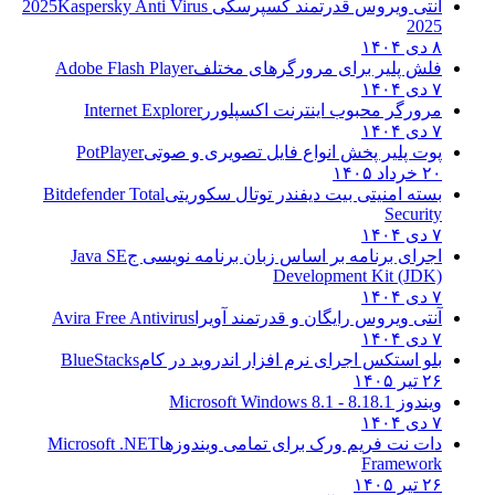
آنتی ویروس قدرتمند کسپرسکی 2025
Kaspersky Anti Virus
2025
۸ دی ۱۴۰۴
فلش پلیر برای مرورگرهای مختلف
Adobe Flash Player
۷ دی ۱۴۰۴
مرورگر محبوب اینترنت اکسپلورر
Internet Explorer
۷ دی ۱۴۰۴
پوت پلیر پخش انواع فایل تصویری و صوتی
PotPlayer
۲۰ خرداد ۱۴۰۵
بسته امنیتی بیت دیفندر توتال سکوریتی
Bitdefender Total
Security
۷ دی ۱۴۰۴
اجرای برنامه بر اساس زبان برنامه نویسی ج
Java SE
Development Kit (JDK)
۷ دی ۱۴۰۴
آنتی ویروس رایگان و قدرتمند آویرا
Avira Free Antivirus
۷ دی ۱۴۰۴
بلو استکس اجرای نرم افزار اندروید در کام
BlueStacks
۲۶ تیر ۱۴۰۵
ویندوز 8.1
8.1 - Microsoft Windows 8.1
۷ دی ۱۴۰۴
دات نت فریم ورک برای تمامی ویندوزها
Microsoft .NET
Framework
۲۶ تیر ۱۴۰۵