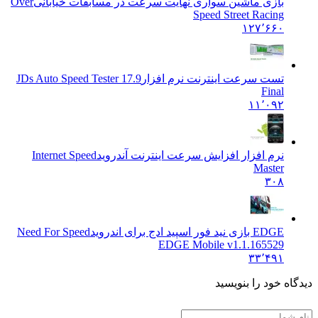
بازی ماشین سواری نهایت سرعت در مسابقات خیابانی
Over
Speed Street Racing
۱۲۷٬۶۶۰
تست سرعت اینترنت نرم افزار
JDs Auto Speed Tester 17.9
Final
۱۱٬۰۹۲
نرم افزار افزایش سرعت اینترنت آندروید
Internet Speed
Master
۳۰۸
EDGE بازی نید فور اسپید ادج برای اندروید
Need For Speed
EDGE Mobile v1.1.165529
۳۳٬۴۹۱
ه خود را بنویسید