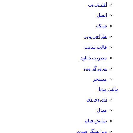
اف.تی.پی
ایمیل
شبکه
طراحی وب
قالب سایت
مدیریت دانلود
مرورگر وب
مسنجر
مالتی مدیا
دی.وی.دی
مبدل
نمایش فیلم
ویرایشگر صوت