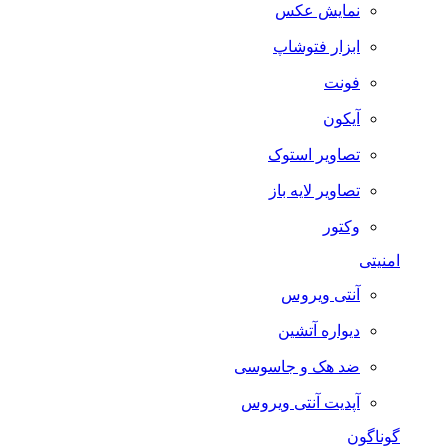
نمایش عکس
ابزار فتوشاپ
فونت
آیکون
تصاویر استوک
تصاویر لایه باز
وکتور
امنیتی
آنتی ویروس
دیواره آتشین
ضد هک و جاسوسی
آپدیت آنتی ویروس
گوناگون