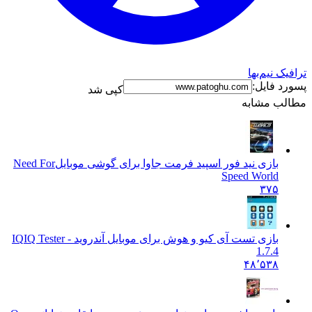
ک نیم‌بها
د فایل:
کپی شد
ب مشابه
بازی نید فور اسپید فرمت جاوا برای گوشی موبایل
Need For
Speed World
۳۷۵
بازی تست آی کیو و هوش برای موبایل آندروید - IQ
IQ Tester
1.7.4
۴۸٬۵۳۸