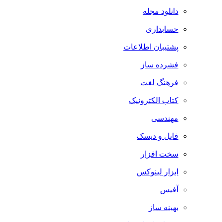
دانلود مجله
حسابداری
پشتیبان اطلاعات
فشرده ساز
فرهنگ لغت
کتاب الکترونیک
مهندسی
فایل و دیسک
سخت افزار
ابزار لینوکس
آفیس
بهینه ساز