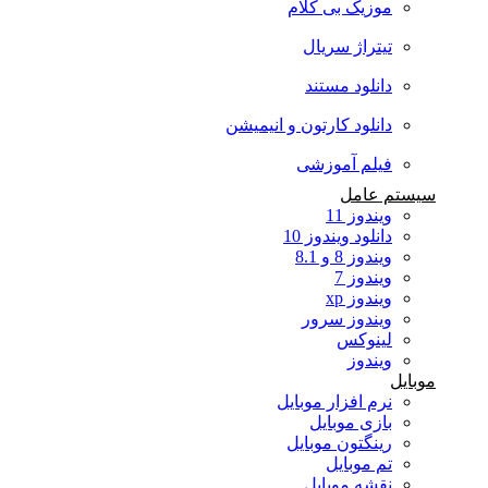
موزیک بی کلام
تیتراژ سریال
دانلود مستند
دانلود کارتون و انیمیشن
فیلم آموزشی
سیستم عامل
ویندوز 11
دانلود ویندوز 10
ویندوز 8 و 8.1
ویندوز 7
ویندوز xp
ویندوز سرور
لینوکس
ویندوز
موبایل
نرم افزار موبایل
بازی موبایل
رینگتون موبایل
تم موبایل
نقشه موبایل