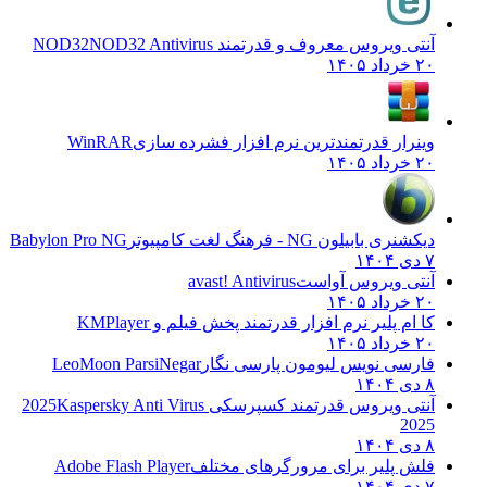
آنتی ویروس معروف و قدرتمند NOD32
NOD32 Antivirus
۲۰ خرداد ۱۴۰۵
وینرار قدرتمندترین نرم افزار فشرده سازی
WinRAR
۲۰ خرداد ۱۴۰۵
دیکشنری بابیلون NG - فرهنگ لغت کامپیوتر
Babylon Pro NG
۷ دی ۱۴۰۴
آنتی ویروس آواست
avast! Antivirus
۲۰ خرداد ۱۴۰۵
کا ام پلیر نرم افزار قدرتمند پخش فیلم و
KMPlayer
۲۰ خرداد ۱۴۰۵
فارسی نویس لیومون پارسی نگار
LeoMoon ParsiNegar
۸ دی ۱۴۰۴
آنتی ویروس قدرتمند کسپرسکی 2025
Kaspersky Anti Virus
2025
۸ دی ۱۴۰۴
فلش پلیر برای مرورگرهای مختلف
Adobe Flash Player
۷ دی ۱۴۰۴