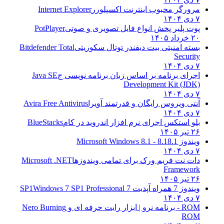
مرورگر محبوب اینترنت اکسپلورر
Internet Explorer
۷ دی ۱۴۰۴
پوت پلیر پخش انواع فایل تصویری و صوتی
PotPlayer
۲۰ خرداد ۱۴۰۵
بسته امنیتی بیت دیفندر توتال سکوریتی
Bitdefender Total
Security
۷ دی ۱۴۰۴
اجرای برنامه بر اساس زبان برنامه نویسی ج
Java SE
Development Kit (JDK)
۷ دی ۱۴۰۴
آنتی ویروس رایگان و قدرتمند آویرا
Avira Free Antivirus
۷ دی ۱۴۰۴
بلو استکس اجرای نرم افزار اندروید در کام
BlueStacks
۲۶ تیر ۱۴۰۵
ویندوز 8.1
8.1 - Microsoft Windows 8.1
۷ دی ۱۴۰۴
دات نت فریم ورک برای تمامی ویندوزها
Microsoft .NET
Framework
۲۶ تیر ۱۴۰۵
ویندوز 7 همراه آپدیت 7 SP1
Windows 7 SP1 Professional
۷ دی ۱۴۰۴
ROM - برنامه نرو | ابزار رایت حرفه ای و
Nero Burning
ROM