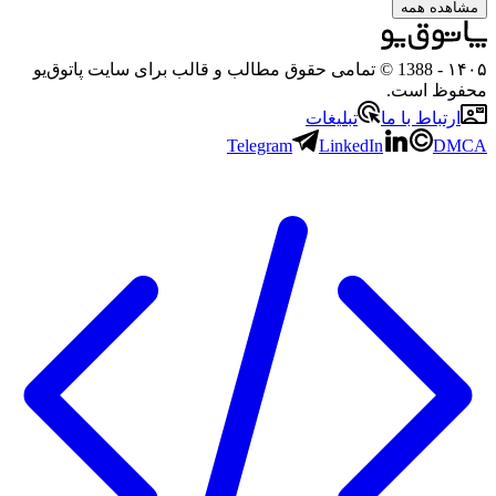
هده همه
۱
- 1388 © تمامی حقوق مطالب و قالب برای سایت پاتوق‌یو
وظ است.
رتباط با ما
تبلیغات
Telegram
LinkedIn
D