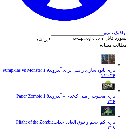
ک نیم‌بها
د فایل:
کپی شد
ب مشابه
بازی نابود سازی زامبی برای آندروید
Pumpkins vs Monster 1.9
۱۱٬۰۳۶
بازی محبوب زامبی کاغذی – آندروید
Paper Zombie 1.8
۲۳۶
بازی کم حجم و فوق العاده جذاب
Plight of the Zombie
۲۴۸