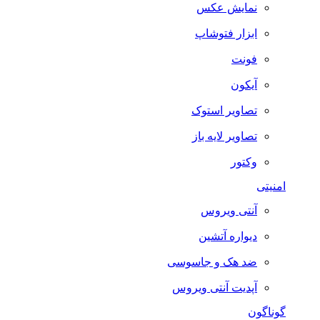
نمایش عکس
ابزار فتوشاپ
فونت
آیکون
تصاویر استوک
تصاویر لایه باز
وکتور
امنیتی
آنتی ویروس
دیواره آتشین
ضد هک و جاسوسی
آپدیت آنتی ویروس
گوناگون