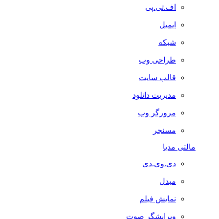
اف.تی.پی
ایمیل
شبکه
طراحی وب
قالب سایت
مدیریت دانلود
مرورگر وب
مسنجر
مالتی مدیا
دی.وی.دی
مبدل
نمایش فیلم
ویرایشگر صوت