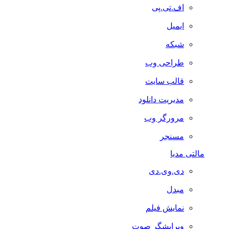
اف.تی.پی
ایمیل
شبکه
طراحی وب
قالب سایت
مدیریت دانلود
مرورگر وب
مسنجر
مالتی مدیا
دی.وی.دی
مبدل
نمایش فیلم
ویرایشگر صوت