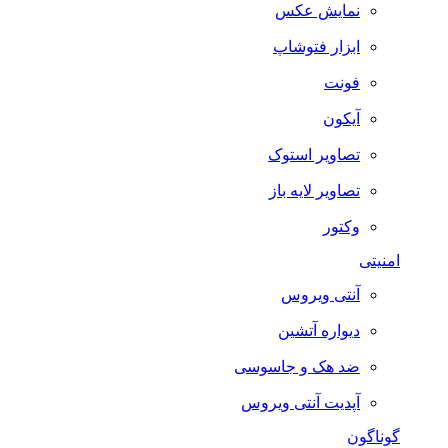
نمایش عکس
ابزار فتوشاپ
فونت
آیکون
تصاویر استوک
تصاویر لایه باز
وکتور
امنیتی
آنتی ویروس
دیواره آتشین
ضد هک و جاسوسی
آپدیت آنتی ویروس
گوناگون