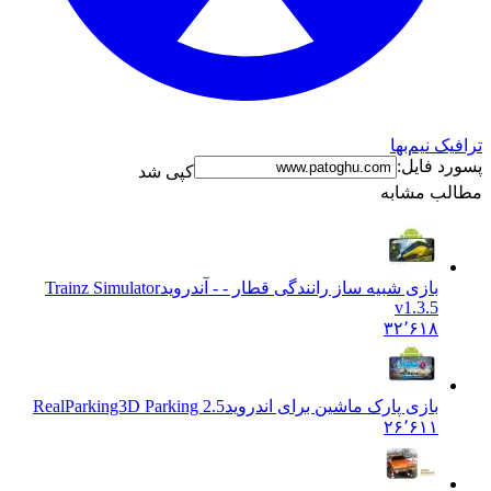
ک نیم‌بها
د فایل:
کپی شد
ب مشابه
بازی شبیه ساز رانندگی قطار - - آندروید
Trainz Simulator
v1.3.5
۳۲٬۶۱۸
بازی پارک ماشین برای اندروید
RealParking3D Parking 2.5
۲۶٬۶۱۱