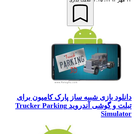
علامت گذاری
لود بازی شبیه ساز پارک کامیون برای
تبلت و گوشی آندروید Trucker Parking
Simula