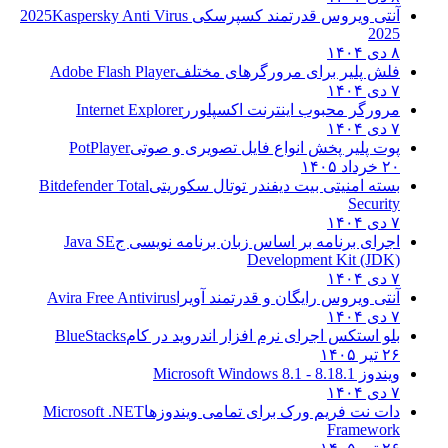
آنتی ویروس قدرتمند کسپرسکی 2025
Kaspersky Anti Virus
2025
۸ دی ۱۴۰۴
فلش پلیر برای مرورگرهای مختلف
Adobe Flash Player
۷ دی ۱۴۰۴
مرورگر محبوب اینترنت اکسپلورر
Internet Explorer
۷ دی ۱۴۰۴
پوت پلیر پخش انواع فایل تصویری و صوتی
PotPlayer
۲۰ خرداد ۱۴۰۵
بسته امنیتی بیت دیفندر توتال سکوریتی
Bitdefender Total
Security
۷ دی ۱۴۰۴
اجرای برنامه بر اساس زبان برنامه نویسی ج
Java SE
Development Kit (JDK)
۷ دی ۱۴۰۴
آنتی ویروس رایگان و قدرتمند آویرا
Avira Free Antivirus
۷ دی ۱۴۰۴
بلو استکس اجرای نرم افزار اندروید در کام
BlueStacks
۲۶ تیر ۱۴۰۵
ویندوز 8.1
8.1 - Microsoft Windows 8.1
۷ دی ۱۴۰۴
دات نت فریم ورک برای تمامی ویندوزها
Microsoft .NET
Framework