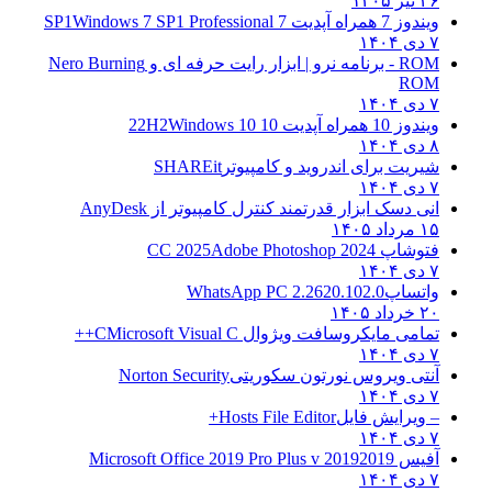
۲۶ تیر ۱۴۰۵
ویندوز 7 همراه آپدیت 7 SP1
Windows 7 SP1 Professional
۷ دی ۱۴۰۴
ROM - برنامه نرو | ابزار رایت حرفه ای و
Nero Burning
ROM
۷ دی ۱۴۰۴
ویندوز 10 همراه آپدیت 10 22H2
Windows 10
۸ دی ۱۴۰۴
شیریت برای اندروید و کامپیوتر
SHAREit
۷ دی ۱۴۰۴
انی دسک ابزار قدرتمند کنترل کامپیوتر از
AnyDesk
۱۵ مرداد ۱۴۰۵
فتوشاپ CC 2025
Adobe Photoshop 2024
۷ دی ۱۴۰۴
واتساپ
WhatsApp PC 2.2620.102.0
۲۰ خرداد ۱۴۰۵
تمامی مایکروسافت ویژوال C
Microsoft Visual C++
۷ دی ۱۴۰۴
آنتی ویروس نورتون سکوریتی
Norton Security
۷ دی ۱۴۰۴
– ویرایش فایل
Hosts File Editor+
۷ دی ۱۴۰۴
آفیس 2019
2019 Microsoft Office 2019 Pro Plus v
۷ دی ۱۴۰۴