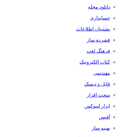
دانلود مجله
حسابداری
پشتیبان اطلاعات
فشرده ساز
فرهنگ لغت
کتاب الکترونیک
مهندسی
فایل و دیسک
سخت افزار
ابزار لینوکس
آفیس
بهینه ساز