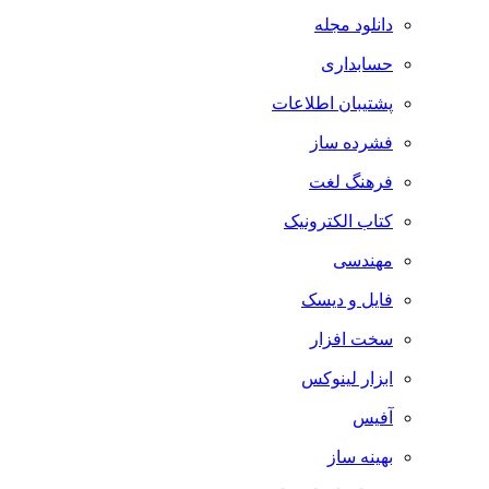
دانلود مجله
حسابداری
پشتیبان اطلاعات
فشرده ساز
فرهنگ لغت
کتاب الکترونیک
مهندسی
فایل و دیسک
سخت افزار
ابزار لینوکس
آفیس
بهینه ساز