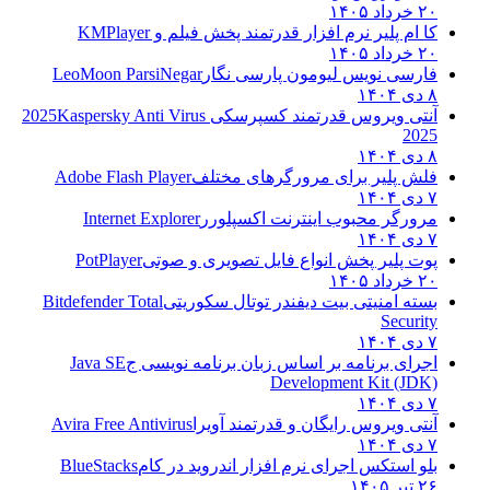
۲۰ خرداد ۱۴۰۵
کا ام پلیر نرم افزار قدرتمند پخش فیلم و
KMPlayer
۲۰ خرداد ۱۴۰۵
فارسی نویس لیومون پارسی نگار
LeoMoon ParsiNegar
۸ دی ۱۴۰۴
آنتی ویروس قدرتمند کسپرسکی 2025
Kaspersky Anti Virus
2025
۸ دی ۱۴۰۴
فلش پلیر برای مرورگرهای مختلف
Adobe Flash Player
۷ دی ۱۴۰۴
مرورگر محبوب اینترنت اکسپلورر
Internet Explorer
۷ دی ۱۴۰۴
پوت پلیر پخش انواع فایل تصویری و صوتی
PotPlayer
۲۰ خرداد ۱۴۰۵
بسته امنیتی بیت دیفندر توتال سکوریتی
Bitdefender Total
Security
۷ دی ۱۴۰۴
اجرای برنامه بر اساس زبان برنامه نویسی ج
Java SE
Development Kit (JDK)
۷ دی ۱۴۰۴
آنتی ویروس رایگان و قدرتمند آویرا
Avira Free Antivirus
۷ دی ۱۴۰۴
بلو استکس اجرای نرم افزار اندروید در کام
BlueStacks
۲۶ تیر ۱۴۰۵