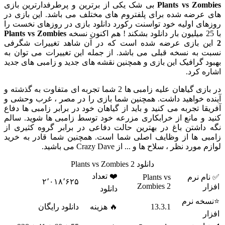
Plants vs Zom
بی شک یکی از برترین و پرطرفدارترین بازی
عرضه شده برای پلفتروم های مختلف می باشد. این بازی در
ای اولیه خود تواسنت رکورد دانلود بازی در روزهای نخست را
Plants vs Zombies
 بازی عرضه شده است که در آن شاهد تغییرات شگرفی
 به نسخه قبلی می باشد. از جمله این تغییرات می توان به
د گرافیک این بازی و همچنین نقشه های جدید و زامبی های جدید
ه کرد.
در بازی گیاهان علیه زامبی ها 2 شما تجربه ای متفاوت به گذشته و
ه خواهید داشت. همچنین شما بازی را در مصر ، غرب وحشی و
قا تجربه می کنید و باید از گیاهان خود در برابر زامبی ها دفاع
 و مانع از خرابکاری مزرعه خود توسط زامبی ها شوید. سالم
داشتن باغ در بهترین حالت دفاعی در برابر گروه کثیری از
ی ها از وظایف اصلی شما است. همچنین شما قادر به خرید
ورد نظر ، سلاح ها و ... از Crazy Dave می باشید.
دانلود Plants vs Zombies 2
❤️ تعداد
م نرم
Plants vs
۲٬۰۱۸٬۶۲۵
Zombies 2
ر
دانلود
خه نرم
13.3.1
🔥 هزینه
دانلود رایگان
ر