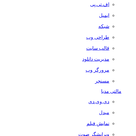
اف.تی.پی
ایمیل
شبکه
طراحی وب
قالب سایت
مدیریت دانلود
مرورگر وب
مسنجر
مالتی مدیا
دی.وی.دی
مبدل
نمایش فیلم
ویرایشگر صوت