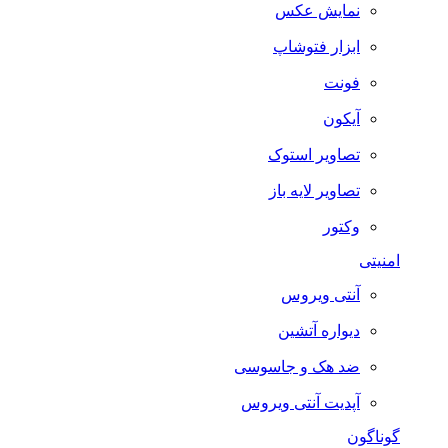
نمایش عکس
ابزار فتوشاپ
فونت
آیکون
تصاویر استوک
تصاویر لایه باز
وکتور
امنیتی
آنتی ویروس
دیواره آتشین
ضد هک و جاسوسی
آپدیت آنتی ویروس
گوناگون