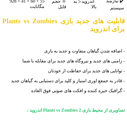
یازمند
55 + 60 + 41 + 928
اندروید 5 به
🔆 حجم
مگابایت
بالا
فایل
تم
لیت های جدید بازی
Plants vs Zombies
ی اندروید
افه شدن گیاهان متفاوت و جدید به بازی
بی های جدید و نیروگاه های جدید برای مقابله با شما
انایی های جدید برای حفاظت از خودتان
ر به جمعع اوری امتیاز و کلید برای دستیابی به گیاهان جدید
افیک خیره کننده و افکت های صوتی فوق العاده
ز محیط بازی Plants vs Zombies 2 اندروید :