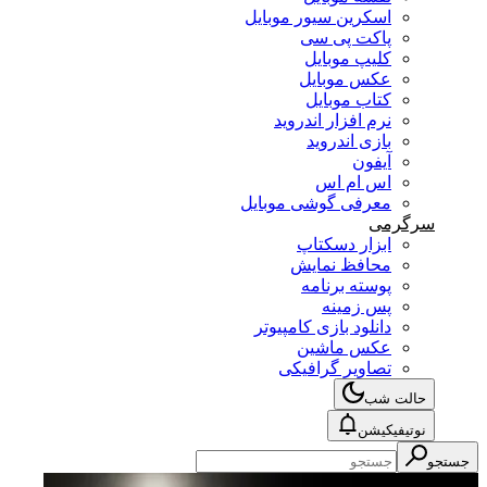
اسکرین سیور موبایل
پاکت پی سی
کلیپ موبایل
عکس موبایل
کتاب موبایل
نرم افزار اندروید
بازی اندروید
آیفون
اس ام اس
معرفی گوشی موبایل
سرگرمی
ابزار دسکتاپ
محافظ نمایش
پوسته برنامه
پس زمینه
دانلود بازی کامپیوتر
عکس ماشین
تصاویر گرافیکی
حالت شب
نوتیفیکیشن
جستجو