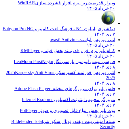
وینرار قدرتمندترین نرم افزار فشرده سازی
WinRAR
۲۰ خرداد ۱۴۰۵
دیکشنری بابیلون NG - فرهنگ لغت کامپیوتر
Babylon Pro NG
۷ دی ۱۴۰۴
آنتی ویروس آواست
avast! Antivirus
۲۰ خرداد ۱۴۰۵
کا ام پلیر نرم افزار قدرتمند پخش فیلم و
KMPlayer
۲۰ خرداد ۱۴۰۵
فارسی نویس لیومون پارسی نگار
LeoMoon ParsiNegar
۸ دی ۱۴۰۴
آنتی ویروس قدرتمند کسپرسکی 2025
Kaspersky Anti Virus
2025
۸ دی ۱۴۰۴
فلش پلیر برای مرورگرهای مختلف
Adobe Flash Player
۷ دی ۱۴۰۴
مرورگر محبوب اینترنت اکسپلورر
Internet Explorer
۷ دی ۱۴۰۴
پوت پلیر پخش انواع فایل تصویری و صوتی
PotPlayer
۲۰ خرداد ۱۴۰۵
بسته امنیتی بیت دیفندر توتال سکوریتی
Bitdefender Total
Security