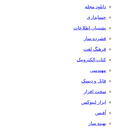
دانلود مجله
حسابداری
پشتیبان اطلاعات
فشرده ساز
فرهنگ لغت
کتاب الکترونیک
مهندسی
فایل و دیسک
سخت افزار
ابزار لینوکس
آفیس
بهینه ساز