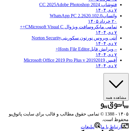
فتوشاپ CC 2025
Adobe Photoshop 2024
۷ دی ۱۴۰۴
واتساپ
WhatsApp PC 2.2620.102.0
۲۰ خرداد ۱۴۰۵
تمامی مایکروسافت ویژوال C
Microsoft Visual C++
۷ دی ۱۴۰۴
آنتی ویروس نورتون سکوریتی
Norton Security
۷ دی ۱۴۰۴
– ویرایش فایل
Hosts File Editor+
۷ دی ۱۴۰۴
آفیس 2019
2019 Microsoft Office 2019 Pro Plus v
۷ دی ۱۴۰۴
مشاهده همه
۱۴۰۵
- 1388 © تمامی حقوق مطالب و قالب برای سایت پاتوق‌یو
محفوظ است.
ارتباط با ما
تبلیغات