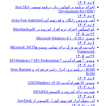
۷ دی ۱۴۰۴
اجرای برنامه بر اساس زبان برنامه نویسی ج
Java SE
Development Kit (JDK)
۷ دی ۱۴۰۴
آنتی ویروس رایگان و قدرتمند آویرا
Avira Free Antivirus
۷ دی ۱۴۰۴
بلو استکس اجرای نرم افزار اندروید در کام
BlueStacks
۲۶ تیر ۱۴۰۵
ویندوز 8.1
8.1 - Microsoft Windows 8.1
۷ دی ۱۴۰۴
دات نت فریم ورک برای تمامی ویندوزها
Microsoft .NET
Framework
۲۶ تیر ۱۴۰۵
ویندوز 7 همراه آپدیت 7 SP1
Windows 7 SP1 Professional
۷ دی ۱۴۰۴
ROM - برنامه نرو | ابزار رایت حرفه ای و
Nero Burning
ROM
۷ دی ۱۴۰۴
ویندوز 10 همراه آپدیت 10 22H2
Windows 10
۸ دی ۱۴۰۴
شیریت برای اندروید و کامپیوتر
SHAREit
۷ دی ۱۴۰۴
انی دسک ابزار قدرتمند کنترل کامپیوتر از
AnyDesk
۱۵ مرداد ۱۴۰۵