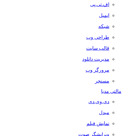
اف.تی.پی
ایمیل
شبکه
طراحی وب
قالب سایت
مدیریت دانلود
مرورگر وب
مسنجر
مالتی مدیا
دی.وی.دی
مبدل
نمایش فیلم
ویرایشگر صوت