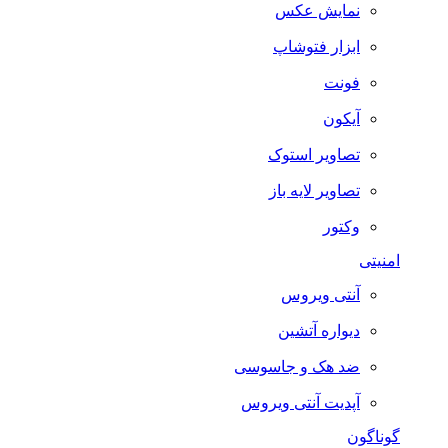
نمایش عکس
ابزار فتوشاپ
فونت
آیکون
تصاویر استوک
تصاویر لایه باز
وکتور
امنیتی
آنتی ویروس
دیواره آتشین
ضد هک و جاسوسی
آپدیت آنتی ویروس
گوناگون