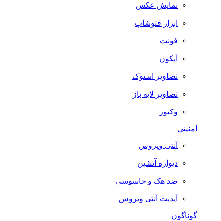
نمایش عکس
ابزار فتوشاپ
فونت
آیکون
تصاویر استوک
تصاویر لایه باز
وکتور
امنیتی
آنتی ویروس
دیواره آتشین
ضد هک و جاسوسی
آپدیت آنتی ویروس
گوناگون