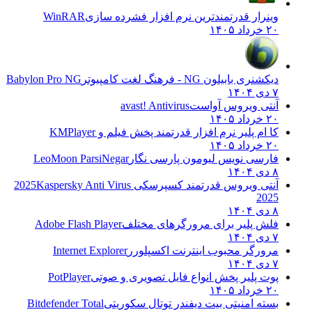
وینرار قدرتمندترین نرم افزار فشرده سازی
WinRAR
۲۰ خرداد ۱۴۰۵
دیکشنری بابیلون NG - فرهنگ لغت کامپیوتر
Babylon Pro NG
۷ دی ۱۴۰۴
آنتی ویروس آواست
avast! Antivirus
۲۰ خرداد ۱۴۰۵
کا ام پلیر نرم افزار قدرتمند پخش فیلم و
KMPlayer
۲۰ خرداد ۱۴۰۵
فارسی نویس لیومون پارسی نگار
LeoMoon ParsiNegar
۸ دی ۱۴۰۴
آنتی ویروس قدرتمند کسپرسکی 2025
Kaspersky Anti Virus
2025
۸ دی ۱۴۰۴
فلش پلیر برای مرورگرهای مختلف
Adobe Flash Player
۷ دی ۱۴۰۴
مرورگر محبوب اینترنت اکسپلورر
Internet Explorer
۷ دی ۱۴۰۴
پوت پلیر پخش انواع فایل تصویری و صوتی
PotPlayer
۲۰ خرداد ۱۴۰۵
بسته امنیتی بیت دیفندر توتال سکوریتی
Bitdefender Total