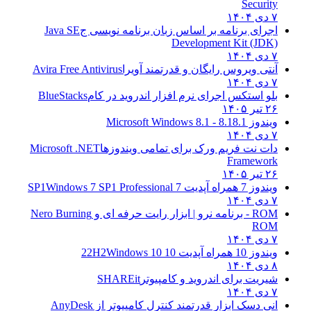
Security
۷ دی ۱۴۰۴
اجرای برنامه بر اساس زبان برنامه نویسی ج
Java SE
Development Kit (JDK)
۷ دی ۱۴۰۴
آنتی ویروس رایگان و قدرتمند آویرا
Avira Free Antivirus
۷ دی ۱۴۰۴
بلو استکس اجرای نرم افزار اندروید در کام
BlueStacks
۲۶ تیر ۱۴۰۵
ویندوز 8.1
8.1 - Microsoft Windows 8.1
۷ دی ۱۴۰۴
دات نت فریم ورک برای تمامی ویندوزها
Microsoft .NET
Framework
۲۶ تیر ۱۴۰۵
ویندوز 7 همراه آپدیت 7 SP1
Windows 7 SP1 Professional
۷ دی ۱۴۰۴
ROM - برنامه نرو | ابزار رایت حرفه ای و
Nero Burning
ROM
۷ دی ۱۴۰۴
ویندوز 10 همراه آپدیت 10 22H2
Windows 10
۸ دی ۱۴۰۴
شیریت برای اندروید و کامپیوتر
SHAREit
۷ دی ۱۴۰۴
انی دسک ابزار قدرتمند کنترل کامپیوتر از
AnyDesk