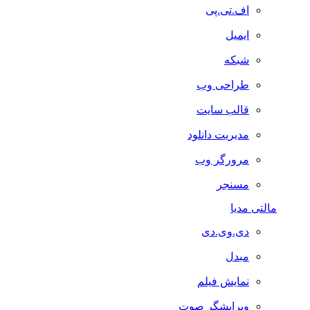
اف.تی.پی
ایمیل
شبکه
طراحی وب
قالب سایت
مدیریت دانلود
مرورگر وب
مسنجر
مالتی مدیا
دی.وی.دی
مبدل
نمایش فیلم
ویرایشگر صوت