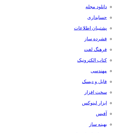
دانلود مجله
حسابداری
پشتیبان اطلاعات
فشرده ساز
فرهنگ لغت
کتاب الکترونیک
مهندسی
فایل و دیسک
سخت افزار
ابزار لینوکس
آفیس
بهینه ساز