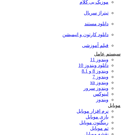
موزیک بی کلام
تیتراژ سریال
دانلود مستند
دانلود کارتون و انیمیشن
فیلم آموزشی
سیستم عامل
ویندوز 11
دانلود ویندوز 10
ویندوز 8 و 8.1
ویندوز 7
ویندوز xp
ویندوز سرور
لینوکس
ویندوز
موبایل
نرم افزار موبایل
بازی موبایل
رینگتون موبایل
تم موبایل
نقشه موبایل