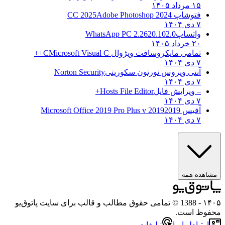
۱۵ مرداد ۱۴۰۵
فتوشاپ CC 2025
Adobe Photoshop 2024
۷ دی ۱۴۰۴
واتساپ
WhatsApp PC 2.2620.102.0
۲۰ خرداد ۱۴۰۵
تمامی مایکروسافت ویژوال C
Microsoft Visual C++
۷ دی ۱۴۰۴
آنتی ویروس نورتون سکوریتی
Norton Security
۷ دی ۱۴۰۴
– ویرایش فایل
Hosts File Editor+
۷ دی ۱۴۰۴
آفیس 2019
2019 Microsoft Office 2019 Pro Plus v
۷ دی ۱۴۰۴
ه همه
- 1388 © تمامی حقوق مطالب و قالب برای سایت پاتوق‌یو
 است.
باط با ما
تبلیغات