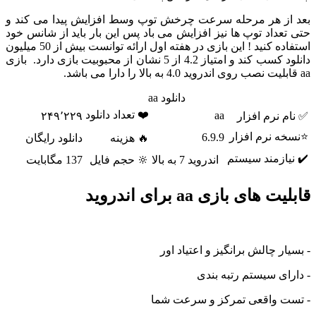
ز هر مرحله سرعت چرخش توپ وسط افزایش پیدا می کند و
داد توپ ها نیز افزایش می باد پس این بار باید از شانس خود
استفاده کنید ! این بازی در هفته اول ارائه توانست بیش از 50 میلیون
دانلود کسب کند و امتیاز 4.2 از 5 نشان از محبوبیت بازی دارد. بازی
دانلود aa
❤️ تعداد دانلود
aa
نرم افزار
۲۴۹٬۲۲۹
 نرم افزار
6.9.9
🔥 هزینه
دانلود رایگان
ازمند سیستم
اندروید 7 به بالا
🔆 حجم فایل
137 مگابایت
های بازی aa برای اندروید
ر چالش برانگیز و اعتیاد اور
ی سیستم رتبه بندی
 واقعی تمرکز و سرعت شما