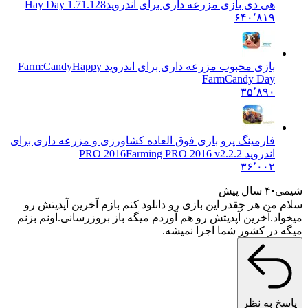
هی دی بازی مزرعه داری برای اندروید
Hay Day 1.71.128
۶۴۰٬۸۱۹
بازی محبوب مزرعه داری برای اندروید Farm:Candy
Happy
FarmCandy Day
۳۵٬۸۹۰
فارمینگ پرو بازی فوق العاده کشاورزی و مزرعه داری برای
اندروید PRO 2016
Farming PRO 2016 v2.2.2
۳۶٬۰۰۲
۴ سال پیش
من هر چقدر این بازی رو دانلود کنم بازم آخرین آپدیتش رو
د.آخرین آپدیتش رو هم آوردم میگه باز بروزرسانی.اونم بزنم
در کشور شما اجرا نمیشه.
 به نظر