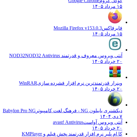
گوگل کروم
Google Chrome
۱۵ مرداد ۱۴۰۵
فایرفاکس
Mozilla Firefox v153.0.3
۱۵ مرداد ۱۴۰۵
آنتی ویروس معروف و قدرتمند NOD32
NOD32 Antivirus
۲۰ خرداد ۱۴۰۵
وینرار قدرتمندترین نرم افزار فشرده سازی
WinRAR
۲۰ خرداد ۱۴۰۵
دیکشنری بابیلون NG - فرهنگ لغت کامپیوتر
Babylon Pro NG
۷ دی ۱۴۰۴
آنتی ویروس آواست
avast! Antivirus
۲۰ خرداد ۱۴۰۵
کا ام پلیر نرم افزار قدرتمند پخش فیلم و
KMPlayer