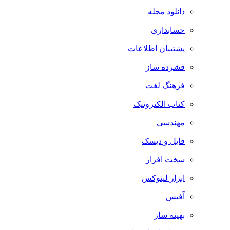
دانلود مجله
حسابداری
پشتیبان اطلاعات
فشرده ساز
فرهنگ لغت
کتاب الکترونیک
مهندسی
فایل و دیسک
سخت افزار
ابزار لینوکس
آفیس
بهینه ساز