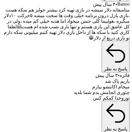
B
۴ سال پیش
متاسفانه دلار نمیشه در بازی تهیه کرد بیشتر جوایز هم سک
،بازی پازل درون برنامه خیلی وقت ها سخت میشه ۵حرکت ۱۰دلار
میگیره ،هواپیما کُلی جنس میخواد اما هدیه خیلی کم میده ،و
کل عاشق این بازی هستم و تنها بازی نصب شده ام هست
کاری کنید با سکه ها از داخل بازی دلار تهیه کنیم میلیونی سکه
تو بازی دریغ از 
پاسخ به
۳ سال پیش
بازیم پ
میخام اکانتشو 
چتوری انجامش بدم شما 
توروخدا کمکم
پاسخ به