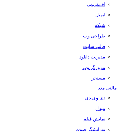
اف.تی.پی
ایمیل
شبکه
طراحی وب
قالب سایت
مدیریت دانلود
مرورگر وب
مسنجر
مالتی مدیا
دی.وی.دی
مبدل
نمایش فیلم
ویرایشگر صوت