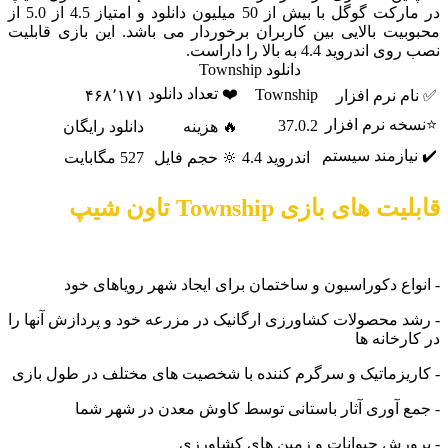
در مارکت گوگل با بیش از 50 میلیون دانلود و امتیاز 4.5 از 5.0 از
یت بالایی بین کاربران برخوردار می باشد. این بازی قابلیت
روید 4.4 به بالا را داراست.
دانلود Township
❤️ تعداد دانلود
Township
 نرم افزار
۴۶۸٬۱۷۱
ه نرم افزار
37.0.2
🔥 هزینه
دانلود رایگان
ازمند سیستم
اندروید 4.4
🔆 حجم فایل
527 مگابایت
های بازی Township تاون شیپ
اع دکوراسیون و ساختمان برای ایجاد شهر رویاهای خود
 محصولات کشاورزی ارگانیک در مزرعه خود و پردازش آنها را
رخانه ها
یزماتیک و سرگرم کننده با شخصیت های مختلف در طول بازی
 آوری آثار باستانی توسط کاوش معدن در شهر شما
رش حیوانات و زمین های کشاورزی