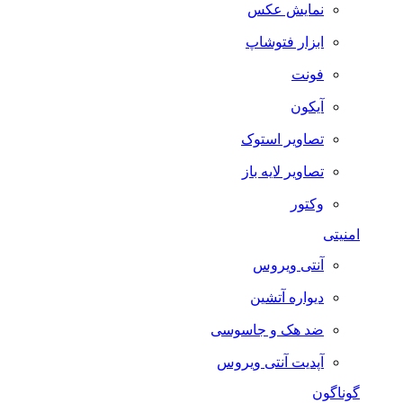
نمایش عکس
ابزار فتوشاپ
فونت
آیکون
تصاویر استوک
تصاویر لایه باز
وکتور
امنیتی
آنتی ویروس
دیواره آتشین
ضد هک و جاسوسی
آپدیت آنتی ویروس
گوناگون