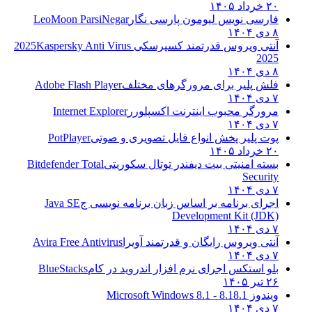
۲۰ خرداد ۱۴۰۵
فارسی نویس لیومون پارسی نگار
LeoMoon ParsiNegar
۸ دی ۱۴۰۴
آنتی ویروس قدرتمند کسپرسکی 2025
Kaspersky Anti Virus
2025
۸ دی ۱۴۰۴
فلش پلیر برای مرورگرهای مختلف
Adobe Flash Player
۷ دی ۱۴۰۴
مرورگر محبوب اینترنت اکسپلورر
Internet Explorer
۷ دی ۱۴۰۴
پوت پلیر پخش انواع فایل تصویری و صوتی
PotPlayer
۲۰ خرداد ۱۴۰۵
بسته امنیتی بیت دیفندر توتال سکوریتی
Bitdefender Total
Security
۷ دی ۱۴۰۴
اجرای برنامه بر اساس زبان برنامه نویسی ج
Java SE
Development Kit (JDK)
۷ دی ۱۴۰۴
آنتی ویروس رایگان و قدرتمند آویرا
Avira Free Antivirus
۷ دی ۱۴۰۴
بلو استکس اجرای نرم افزار اندروید در کام
BlueStacks
۲۶ تیر ۱۴۰۵
ویندوز 8.1
8.1 - Microsoft Windows 8.1
۷ دی ۱۴۰۴