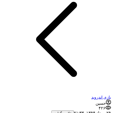
اندروید
ین
۴