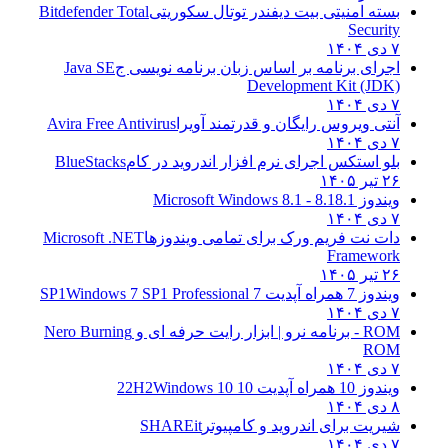
بسته امنیتی بیت دیفندر توتال سکوریتی
Bitdefender Total
Security
۷ دی ۱۴۰۴
اجرای برنامه بر اساس زبان برنامه نویسی ج
Java SE
Development Kit (JDK)
۷ دی ۱۴۰۴
آنتی ویروس رایگان و قدرتمند آویرا
Avira Free Antivirus
۷ دی ۱۴۰۴
بلو استکس اجرای نرم افزار اندروید در کام
BlueStacks
۲۶ تیر ۱۴۰۵
ویندوز 8.1
8.1 - Microsoft Windows 8.1
۷ دی ۱۴۰۴
دات نت فریم ورک برای تمامی ویندوزها
Microsoft .NET
Framework
۲۶ تیر ۱۴۰۵
ویندوز 7 همراه آپدیت 7 SP1
Windows 7 SP1 Professional
۷ دی ۱۴۰۴
ROM - برنامه نرو | ابزار رایت حرفه ای و
Nero Burning
ROM
۷ دی ۱۴۰۴
ویندوز 10 همراه آپدیت 10 22H2
Windows 10
۸ دی ۱۴۰۴
شیریت برای اندروید و کامپیوتر
SHAREit
۷ دی ۱۴۰۴