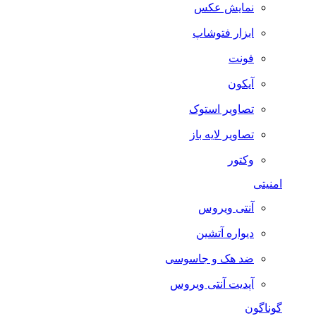
نمایش عکس
ابزار فتوشاپ
فونت
آیکون
تصاویر استوک
تصاویر لایه باز
وکتور
امنیتی
آنتی ویروس
دیواره آتشین
ضد هک و جاسوسی
آپدیت آنتی ویروس
گوناگون