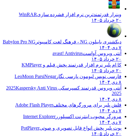
وینرار قدرتمندترین نرم افزار فشرده سازی
WinRAR
۲۰ خرداد ۱۴۰۵
دیکشنری بابیلون NG - فرهنگ لغت کامپیوتر
Babylon Pro NG
۷ دی ۱۴۰۴
آنتی ویروس آواست
avast! Antivirus
۲۰ خرداد ۱۴۰۵
کا ام پلیر نرم افزار قدرتمند پخش فیلم و
KMPlayer
۲۰ خرداد ۱۴۰۵
فارسی نویس لیومون پارسی نگار
LeoMoon ParsiNegar
۸ دی ۱۴۰۴
آنتی ویروس قدرتمند کسپرسکی 2025
Kaspersky Anti Virus
2025
۸ دی ۱۴۰۴
فلش پلیر برای مرورگرهای مختلف
Adobe Flash Player
۷ دی ۱۴۰۴
مرورگر محبوب اینترنت اکسپلورر
Internet Explorer
۷ دی ۱۴۰۴
پوت پلیر پخش انواع فایل تصویری و صوتی
PotPlayer
۲۰ خرداد ۱۴۰۵