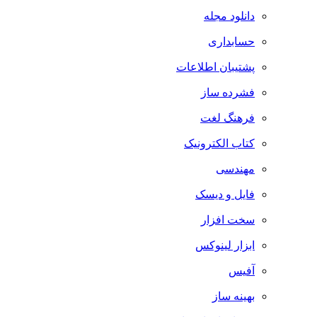
دانلود مجله
حسابداری
پشتیبان اطلاعات
فشرده ساز
فرهنگ لغت
کتاب الکترونیک
مهندسی
فایل و دیسک
سخت افزار
ابزار لینوکس
آفیس
بهینه ساز