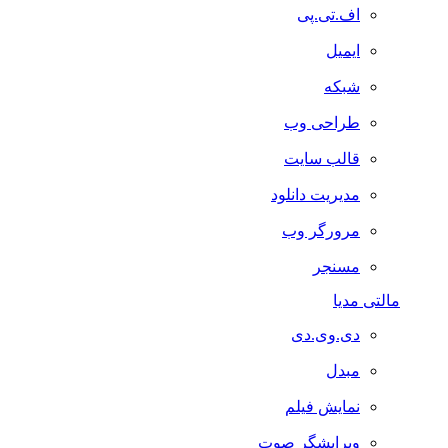
اف.تی.پی
ایمیل
شبکه
طراحی وب
قالب سایت
مدیریت دانلود
مرورگر وب
مسنجر
مالتی مدیا
دی.وی.دی
مبدل
نمایش فیلم
ویرایشگر صوت