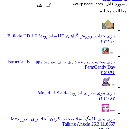
 فایل:
کپی شد
ب مشابه
بازی جذاب پرورش گیاهان HD – اندروید
Eufloria HD 1.0.3
۲۲٬۱۱۰
بازی محبوب مزرعه داری برای اندروید Farm:Candy
Happy
FarmCandy Day
۳۵٬۸۹۴
بازی موی 4 برای اندروید 4
4 Moy 4 v1.9.4
۱۲۴٬۰۸۲
بازی مای تاکینگ آنجلا صحبت کردن آنجلا برای اندروید
My
Talking Angela 26.3.11.8657