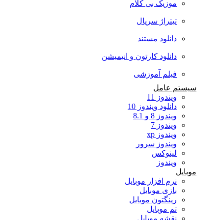
موزیک بی کلام
تیتراژ سریال
دانلود مستند
دانلود کارتون و انیمیشن
فیلم آموزشی
سیستم عامل
ویندوز 11
دانلود ویندوز 10
ویندوز 8 و 8.1
ویندوز 7
ویندوز xp
ویندوز سرور
لینوکس
ویندوز
موبایل
نرم افزار موبایل
بازی موبایل
رینگتون موبایل
تم موبایل
نقشه موبایل