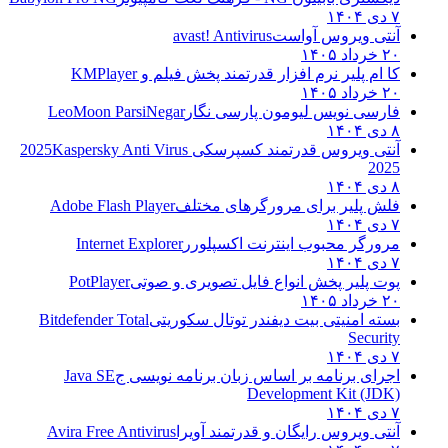
۷ دی ۱۴۰۴
آنتی ویروس آواست
avast! Antivirus
۲۰ خرداد ۱۴۰۵
کا ام پلیر نرم افزار قدرتمند پخش فیلم و
KMPlayer
۲۰ خرداد ۱۴۰۵
فارسی نویس لیومون پارسی نگار
LeoMoon ParsiNegar
۸ دی ۱۴۰۴
آنتی ویروس قدرتمند کسپرسکی 2025
Kaspersky Anti Virus
2025
۸ دی ۱۴۰۴
فلش پلیر برای مرورگرهای مختلف
Adobe Flash Player
۷ دی ۱۴۰۴
مرورگر محبوب اینترنت اکسپلورر
Internet Explorer
۷ دی ۱۴۰۴
پوت پلیر پخش انواع فایل تصویری و صوتی
PotPlayer
۲۰ خرداد ۱۴۰۵
بسته امنیتی بیت دیفندر توتال سکوریتی
Bitdefender Total
Security
۷ دی ۱۴۰۴
اجرای برنامه بر اساس زبان برنامه نویسی ج
Java SE
Development Kit (JDK)
۷ دی ۱۴۰۴
آنتی ویروس رایگان و قدرتمند آویرا
Avira Free Antivirus