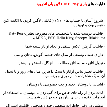
ت های
بازی LINE Play لاین پلی اندروید
:
- شروع آسان با حساب های SNS ( قابلتی لاگین کردن با اکانت لاین
 بوک و توییتر )
- قابلیت دوست شده با شخصیت های معروف نظیر Katy Perry,
MIKA, PSY, Hello Kitty, Snoopy, Ril و ...
لیت گرفتن عکس سلفی و ایجاد آواتار شبیه شما
ای طیف وسیعی از مدل های چشم، گوش، دهان و بینی
یل اتاق خود به اتاق مطالعه ، باغ گل ، استخر و بیشتر!
لیت تغییر لباس آواتار با سبک داغترین مدل های روز و یا تبدیل
 یک شاهزاده خانم ، پری و پرنسس.
ایی با دوستان جدید و چت خصوصی با دوستان
 بردن از راه های خاص برای گپ زدن با دوستان. با استفاده از
ات خنده دار برای بیان هر چه در ذهن شماست
تن در دفتر خاطرات شخصی خود و همچنین قابلیت اشتراک