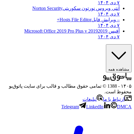
۷ دی ۱۴۰۴
آنتی ویروس نورتون سکوریتی
Norton Security
۷ دی ۱۴۰۴
– ویرایش فایل
Hosts File Editor+
۷ دی ۱۴۰۴
آفیس 2019
2019 Microsoft Office 2019 Pro Plus v
۷ دی ۱۴۰۴
ده همه
- 1388 © تمامی حقوق مطالب و قالب برای سایت پاتوق‌یو
ظ است.
تباط با ما
تبلیغات
Telegram
LinkedIn
D