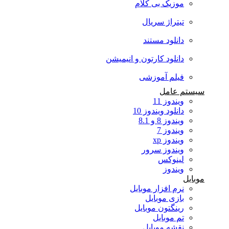
موزیک بی کلام
تیتراژ سریال
دانلود مستند
دانلود کارتون و انیمیشن
فیلم آموزشی
سیستم عامل
ویندوز 11
دانلود ویندوز 10
ویندوز 8 و 8.1
ویندوز 7
ویندوز xp
ویندوز سرور
لینوکس
ویندوز
موبایل
نرم افزار موبایل
بازی موبایل
رینگتون موبایل
تم موبایل
نقشه موبایل