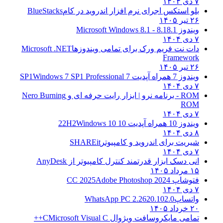
۷ دی ۱۴۰۴
بلو استکس اجرای نرم افزار اندروید در کام
BlueStacks
۲۶ تیر ۱۴۰۵
ویندوز 8.1
8.1 - Microsoft Windows 8.1
۷ دی ۱۴۰۴
دات نت فریم ورک برای تمامی ویندوزها
Microsoft .NET
Framework
۲۶ تیر ۱۴۰۵
ویندوز 7 همراه آپدیت 7 SP1
Windows 7 SP1 Professional
۷ دی ۱۴۰۴
ROM - برنامه نرو | ابزار رایت حرفه ای و
Nero Burning
ROM
۷ دی ۱۴۰۴
ویندوز 10 همراه آپدیت 10 22H2
Windows 10
۸ دی ۱۴۰۴
شیریت برای اندروید و کامپیوتر
SHAREit
۷ دی ۱۴۰۴
انی دسک ابزار قدرتمند کنترل کامپیوتر از
AnyDesk
۱۵ مرداد ۱۴۰۵
فتوشاپ CC 2025
Adobe Photoshop 2024
۷ دی ۱۴۰۴
واتساپ
WhatsApp PC 2.2620.102.0
۲۰ خرداد ۱۴۰۵
تمامی مایکروسافت ویژوال C
Microsoft Visual C++