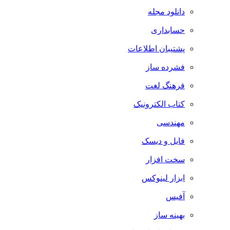
دانلود مجله
حسابداری
پشتیبان اطلاعات
فشرده ساز
فرهنگ لغت
کتاب الکترونیک
مهندسی
فایل و دیسک
سخت افزار
ابزار لینوکس
آفیس
بهینه ساز