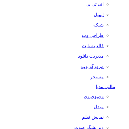
اف.تی.پی
ایمیل
شبکه
طراحی وب
قالب سایت
مدیریت دانلود
مرورگر وب
مسنجر
مالتی مدیا
دی.وی.دی
مبدل
نمایش فیلم
ویرایشگر صوت