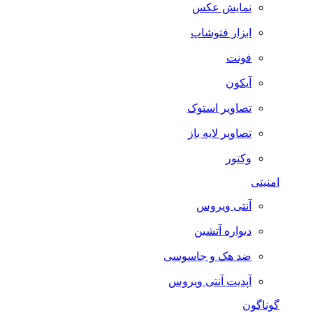
نمایش عکس
ابزار فتوشاپ
فونت
آیکون
تصاویر استوک
تصاویر لایه باز
وکتور
امنیتی
آنتی ویروس
دیواره آتشین
ضد هک و جاسوسی
آپدیت آنتی ویروس
گوناگون