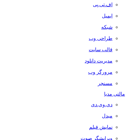
اف.تی.پی
ایمیل
شبکه
طراحی وب
قالب سایت
مدیریت دانلود
مرورگر وب
مسنجر
مالتی مدیا
دی.وی.دی
مبدل
نمایش فیلم
ویرایشگر صوت