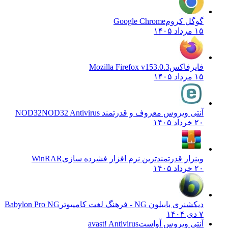
گوگل کروم
Google Chrome
۱۵ مرداد ۱۴۰۵
فایرفاکس
Mozilla Firefox v153.0.3
۱۵ مرداد ۱۴۰۵
آنتی ویروس معروف و قدرتمند NOD32
NOD32 Antivirus
۲۰ خرداد ۱۴۰۵
وینرار قدرتمندترین نرم افزار فشرده سازی
WinRAR
۲۰ خرداد ۱۴۰۵
دیکشنری بابیلون NG - فرهنگ لغت کامپیوتر
Babylon Pro NG
۷ دی ۱۴۰۴
آنتی ویروس آواست
avast! Antivirus