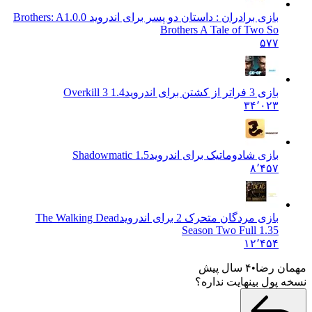
بازی برادران : داستان دو پسر برای اندروید Brothers: A
1.0.0
Brothers A Tale of Two So
۵۷۷
بازی 3 فراتر از کشتن برای اندروید
Overkill 3 1.4
۳۴٬۰۲۳
بازی شادوماتیک برای اندروید
1.5 Shadowmatic
۸٬۴۵۷
بازی مردگان متحرک 2 برای اندروید
The Walking Dead
Season Two Full 1.35
۱۲٬۴۵۴
ن رضا
۴ سال پیش
پول بینهایت نداره؟