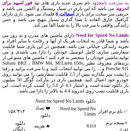
رعت نامحدود
نام سری جدید بازی های
نید فور اسپید برای
د
می باشد که این بازی در سبک ریسنیگ و اکشن می باشد و
ی سر سخت برای بازی
آسفالت 8
قلمداد می شود. بازی دارای
ک خارق العاده با صدا گذاری بسیار مهیج می باشد و حس
گی واقعی با سرعت بالا را به شما القا می کند.
Need for Speed No L
دارای ماشین های مدرن و به روز می
و شما قادر به انتخاب هر یک از آنها و رقابت با سایر افراد و
 رانندگی خیابانی می باشد. همچنین در این بازی شما قابلیت
شی سازی کامل اتومبیل خودتان را دارا می باشدی و می
د ماشین خودتان را منحصر به فرد کنید ! ماشین های متنوعی از
برندهای معروف نظیر Subaru BRZ ، BMW M4, McLaren 650s,
Porsche 911 و ... را می توانید انتخاب کنید و با سرعت برانید و رقبا
را پشت سر بگذارید بیش از 2.5 قابلیت سفارشی را می توانید روی
خودرو خود اعمال کنید. همچنین بازی در مارکت گوگل 50 میلیون
بار دانلود شده است و امتیاز 4.3 از 5.0 را کسب کرده است. این
ت نصب روی اندروید 4.4 به بالاتر را دارا می باشد.
دانلود Need for Speed No Limits
❤️ تعداد
Need for Speed No
 نرم افزار
۱۵۸٬۴۱۴
Limits
دانلود
ه نرم
دانلود
8.0.0
🔥 هزینه
رایگان