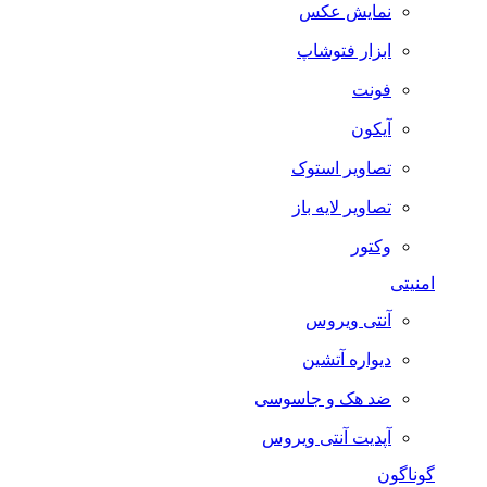
نمایش عکس
ابزار فتوشاپ
فونت
آیکون
تصاویر استوک
تصاویر لایه باز
وکتور
امنیتی
آنتی ویروس
دیواره آتشین
ضد هک و جاسوسی
آپدیت آنتی ویروس
گوناگون