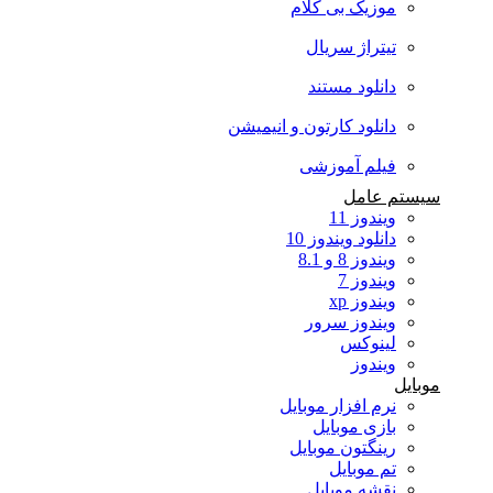
موزیک بی کلام
تیتراژ سریال
دانلود مستند
دانلود کارتون و انیمیشن
فیلم آموزشی
سیستم عامل
ویندوز 11
دانلود ویندوز 10
ویندوز 8 و 8.1
ویندوز 7
ویندوز xp
ویندوز سرور
لینوکس
ویندوز
موبایل
نرم افزار موبایل
بازی موبایل
رینگتون موبایل
تم موبایل
نقشه موبایل