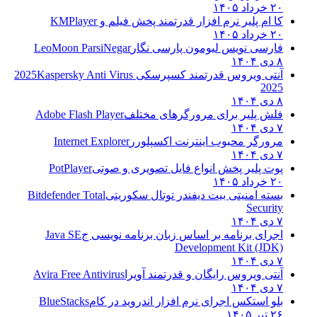
۲۰ خرداد ۱۴۰۵
کا ام پلیر نرم افزار قدرتمند پخش فیلم و
KMPlayer
۲۰ خرداد ۱۴۰۵
فارسی نویس لیومون پارسی نگار
LeoMoon ParsiNegar
۸ دی ۱۴۰۴
آنتی ویروس قدرتمند کسپرسکی 2025
Kaspersky Anti Virus
2025
۸ دی ۱۴۰۴
فلش پلیر برای مرورگرهای مختلف
Adobe Flash Player
۷ دی ۱۴۰۴
مرورگر محبوب اینترنت اکسپلورر
Internet Explorer
۷ دی ۱۴۰۴
پوت پلیر پخش انواع فایل تصویری و صوتی
PotPlayer
۲۰ خرداد ۱۴۰۵
بسته امنیتی بیت دیفندر توتال سکوریتی
Bitdefender Total
Security
۷ دی ۱۴۰۴
اجرای برنامه بر اساس زبان برنامه نویسی ج
Java SE
Development Kit (JDK)
۷ دی ۱۴۰۴
آنتی ویروس رایگان و قدرتمند آویرا
Avira Free Antivirus
۷ دی ۱۴۰۴
بلو استکس اجرای نرم افزار اندروید در کام
BlueStacks
۲۶ تیر ۱۴۰۵