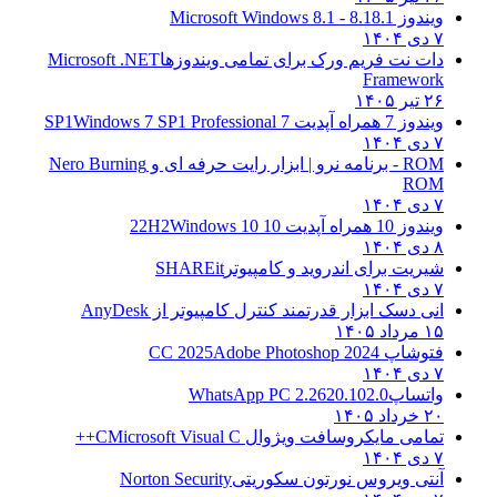
ویندوز 8.1
8.1 - Microsoft Windows 8.1
۷ دی ۱۴۰۴
دات نت فریم ورک برای تمامی ویندوزها
Microsoft .NET
Framework
۲۶ تیر ۱۴۰۵
ویندوز 7 همراه آپدیت 7 SP1
Windows 7 SP1 Professional
۷ دی ۱۴۰۴
ROM - برنامه نرو | ابزار رایت حرفه ای و
Nero Burning
ROM
۷ دی ۱۴۰۴
ویندوز 10 همراه آپدیت 10 22H2
Windows 10
۸ دی ۱۴۰۴
شیریت برای اندروید و کامپیوتر
SHAREit
۷ دی ۱۴۰۴
انی دسک ابزار قدرتمند کنترل کامپیوتر از
AnyDesk
۱۵ مرداد ۱۴۰۵
فتوشاپ CC 2025
Adobe Photoshop 2024
۷ دی ۱۴۰۴
واتساپ
WhatsApp PC 2.2620.102.0
۲۰ خرداد ۱۴۰۵
تمامی مایکروسافت ویژوال C
Microsoft Visual C++
۷ دی ۱۴۰۴
آنتی ویروس نورتون سکوریتی
Norton Security