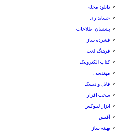
دانلود مجله
حسابداری
پشتیبان اطلاعات
فشرده ساز
فرهنگ لغت
کتاب الکترونیک
مهندسی
فایل و دیسک
سخت افزار
ابزار لینوکس
آفیس
بهینه ساز