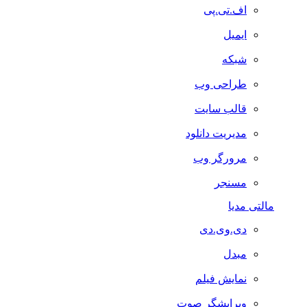
اف.تی.پی
ایمیل
شبکه
طراحی وب
قالب سایت
مدیریت دانلود
مرورگر وب
مسنجر
مالتی مدیا
دی.وی.دی
مبدل
نمایش فیلم
ویرایشگر صوت