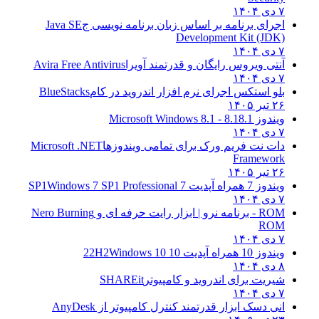
۷ دی ۱۴۰۴
اجرای برنامه بر اساس زبان برنامه نویسی ج
Java SE
Development Kit (JDK)
۷ دی ۱۴۰۴
آنتی ویروس رایگان و قدرتمند آویرا
Avira Free Antivirus
۷ دی ۱۴۰۴
بلو استکس اجرای نرم افزار اندروید در کام
BlueStacks
۲۶ تیر ۱۴۰۵
ویندوز 8.1
8.1 - Microsoft Windows 8.1
۷ دی ۱۴۰۴
دات نت فریم ورک برای تمامی ویندوزها
Microsoft .NET
Framework
۲۶ تیر ۱۴۰۵
ویندوز 7 همراه آپدیت 7 SP1
Windows 7 SP1 Professional
۷ دی ۱۴۰۴
ROM - برنامه نرو | ابزار رایت حرفه ای و
Nero Burning
ROM
۷ دی ۱۴۰۴
ویندوز 10 همراه آپدیت 10 22H2
Windows 10
۸ دی ۱۴۰۴
شیریت برای اندروید و کامپیوتر
SHAREit
۷ دی ۱۴۰۴
انی دسک ابزار قدرتمند کنترل کامپیوتر از
AnyDesk