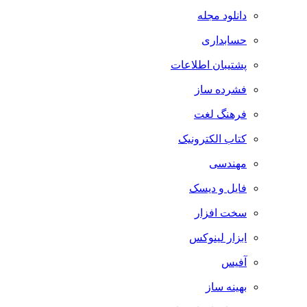
دانلود مجله
حسابداری
پشتیبان اطلاعات
فشرده ساز
فرهنگ لغت
کتاب الکترونیک
مهندسی
فایل و دیسک
سخت افزار
ابزار لینوکس
آفیس
بهینه ساز