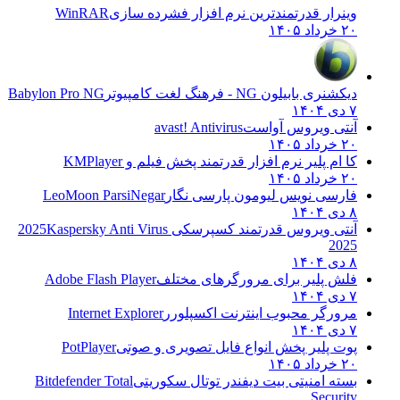
وینرار قدرتمندترین نرم افزار فشرده سازی
WinRAR
۲۰ خرداد ۱۴۰۵
دیکشنری بابیلون NG - فرهنگ لغت کامپیوتر
Babylon Pro NG
۷ دی ۱۴۰۴
آنتی ویروس آواست
avast! Antivirus
۲۰ خرداد ۱۴۰۵
کا ام پلیر نرم افزار قدرتمند پخش فیلم و
KMPlayer
۲۰ خرداد ۱۴۰۵
فارسی نویس لیومون پارسی نگار
LeoMoon ParsiNegar
۸ دی ۱۴۰۴
آنتی ویروس قدرتمند کسپرسکی 2025
Kaspersky Anti Virus
2025
۸ دی ۱۴۰۴
فلش پلیر برای مرورگرهای مختلف
Adobe Flash Player
۷ دی ۱۴۰۴
مرورگر محبوب اینترنت اکسپلورر
Internet Explorer
۷ دی ۱۴۰۴
پوت پلیر پخش انواع فایل تصویری و صوتی
PotPlayer
۲۰ خرداد ۱۴۰۵
بسته امنیتی بیت دیفندر توتال سکوریتی
Bitdefender Total
Security