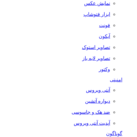
نمایش عکس
ابزار فتوشاپ
فونت
آیکون
تصاویر استوک
تصاویر لایه باز
وکتور
امنیتی
آنتی ویروس
دیواره آتشین
ضد هک و جاسوسی
آپدیت آنتی ویروس
گوناگون