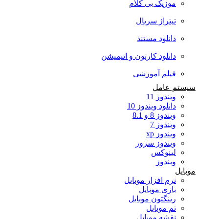
موزیک بی کلام
تیتراژ سریال
دانلود مستند
دانلود کارتون و انیمیشن
فیلم آموزشی
سیستم عامل
ویندوز 11
دانلود ویندوز 10
ویندوز 8 و 8.1
ویندوز 7
ویندوز xp
ویندوز سرور
لینوکس
ویندوز
موبایل
نرم افزار موبایل
بازی موبایل
رینگتون موبایل
تم موبایل
نقشه موبایل