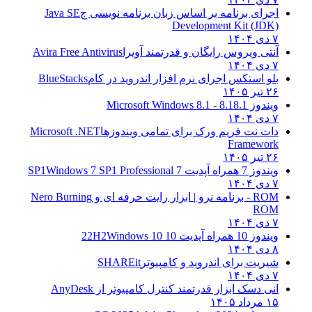
اجرای برنامه بر اساس زبان برنامه نویسی ج
Java SE
Development Kit (JDK)
۷ دی ۱۴۰۴
آنتی ویروس رایگان و قدرتمند آویرا
Avira Free Antivirus
۷ دی ۱۴۰۴
بلو استکس اجرای نرم افزار اندروید در کام
BlueStacks
۲۶ تیر ۱۴۰۵
ویندوز 8.1
8.1 - Microsoft Windows 8.1
۷ دی ۱۴۰۴
دات نت فریم ورک برای تمامی ویندوزها
Microsoft .NET
Framework
۲۶ تیر ۱۴۰۵
ویندوز 7 همراه آپدیت 7 SP1
Windows 7 SP1 Professional
۷ دی ۱۴۰۴
ROM - برنامه نرو | ابزار رایت حرفه ای و
Nero Burning
ROM
۷ دی ۱۴۰۴
ویندوز 10 همراه آپدیت 10 22H2
Windows 10
۸ دی ۱۴۰۴
شیریت برای اندروید و کامپیوتر
SHAREit
۷ دی ۱۴۰۴
انی دسک ابزار قدرتمند کنترل کامپیوتر از
AnyDesk
۱۵ مرداد ۱۴۰۵