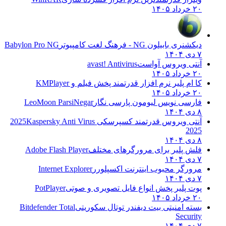
۲۰ خرداد ۱۴۰۵
دیکشنری بابیلون NG - فرهنگ لغت کامپیوتر
Babylon Pro NG
۷ دی ۱۴۰۴
آنتی ویروس آواست
avast! Antivirus
۲۰ خرداد ۱۴۰۵
کا ام پلیر نرم افزار قدرتمند پخش فیلم و
KMPlayer
۲۰ خرداد ۱۴۰۵
فارسی نویس لیومون پارسی نگار
LeoMoon ParsiNegar
۸ دی ۱۴۰۴
آنتی ویروس قدرتمند کسپرسکی 2025
Kaspersky Anti Virus
2025
۸ دی ۱۴۰۴
فلش پلیر برای مرورگرهای مختلف
Adobe Flash Player
۷ دی ۱۴۰۴
مرورگر محبوب اینترنت اکسپلورر
Internet Explorer
۷ دی ۱۴۰۴
پوت پلیر پخش انواع فایل تصویری و صوتی
PotPlayer
۲۰ خرداد ۱۴۰۵
بسته امنیتی بیت دیفندر توتال سکوریتی
Bitdefender Total
Security
۷ دی ۱۴۰۴