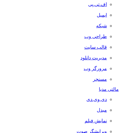
اف.تی.پی
ایمیل
شبکه
طراحی وب
قالب سایت
مدیریت دانلود
مرورگر وب
مسنجر
مالتی مدیا
دی.وی.دی
مبدل
نمایش فیلم
ویرایشگر صوت