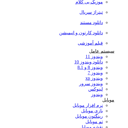
موزیک بی کلام
تیتراژ سریال
دانلود مستند
دانلود کارتون و انیمیشن
فیلم آموزشی
سیستم عامل
ویندوز 11
دانلود ویندوز 10
ویندوز 8 و 8.1
ویندوز 7
ویندوز xp
ویندوز سرور
لینوکس
ویندوز
موبایل
نرم افزار موبایل
بازی موبایل
رینگتون موبایل
تم موبایل
نقشه موبایل