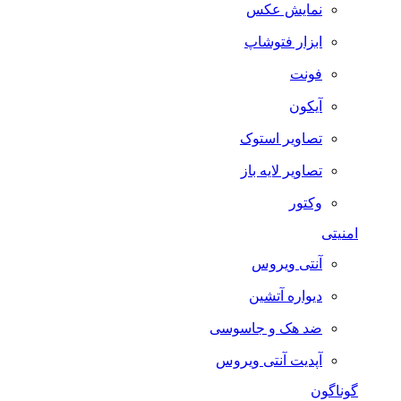
نمایش عکس
ابزار فتوشاپ
فونت
آیکون
تصاویر استوک
تصاویر لایه باز
وکتور
امنیتی
آنتی ویروس
دیواره آتشین
ضد هک و جاسوسی
آپدیت آنتی ویروس
گوناگون