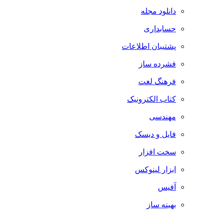
دانلود مجله
حسابداری
پشتیبان اطلاعات
فشرده ساز
فرهنگ لغت
کتاب الکترونیک
مهندسی
فایل و دیسک
سخت افزار
ابزار لینوکس
آفیس
بهینه ساز