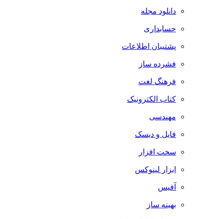
دانلود مجله
حسابداری
پشتیبان اطلاعات
فشرده ساز
فرهنگ لغت
کتاب الکترونیک
مهندسی
فایل و دیسک
سخت افزار
ابزار لینوکس
آفیس
بهینه ساز