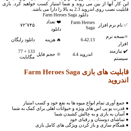
ر آنها از بین می روند و شما امتیاز کسب خواهید کرد. بازی
وی اندروید 2.3 به بالا را دارا می باشد.
دانلود Farm Heroes Saga
❤️ تعداد
Farm Heroes
نرم افزار
۷۲٬۷۴۵
Saga
دانلود
 نرم
6.42.13
🔥 هزینه
دانلود رایگان
زمند
133 + 77
اندروید 4.4
🔆 حجم فایل
مگابایت
م
یت های
بازی Farm Heroes Saga
وید
آوری تمام انواع میوه ها به نفع خود و کسب امتیاز
 یو پی اس های ویژه و حیوانات اهلی برای کمک به شما
ن به بازی و به چالش کشیدن شما
شای دوستان و رقبای خود
ام سازی و باز کردن ویژگی های کامل بازی