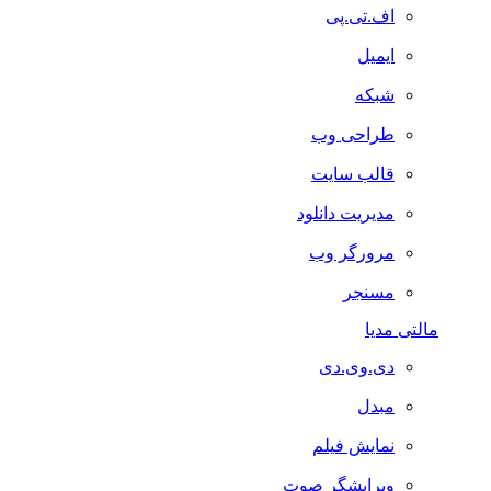
اف.تی.پی
ایمیل
شبکه
طراحی وب
قالب سایت
مدیریت دانلود
مرورگر وب
مسنجر
مالتی مدیا
دی.وی.دی
مبدل
نمایش فیلم
ویرایشگر صوت