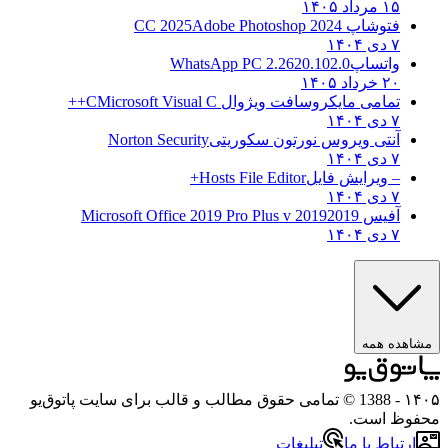
۱۵ مرداد ۱۴۰۵
فتوشاپ CC 2025
Adobe Photoshop 2024
۷ دی ۱۴۰۴
واتساپ
WhatsApp PC 2.2620.102.0
۲۰ خرداد ۱۴۰۵
تمامی مایکروسافت ویژوال C
Microsoft Visual C++
۷ دی ۱۴۰۴
آنتی ویروس نورتون سکوریتی
Norton Security
۷ دی ۱۴۰۴
– ویرایش فایل
Hosts File Editor+
۷ دی ۱۴۰۴
آفیس 2019
2019 Microsoft Office 2019 Pro Plus v
۷ دی ۱۴۰۴
ه همه
- 1388 © تمامی حقوق مطالب و قالب برای سایت پاتوق‌یو
 است.
باط با ما
تبلیغات