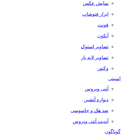
نمایش عکس
ابزار فتوشاپ
فونت
آیکون
تصاویر استوک
تصاویر لایه باز
وکتور
امنیتی
آنتی ویروس
دیواره آتشین
ضد هک و جاسوسی
آپدیت آنتی ویروس
گوناگون