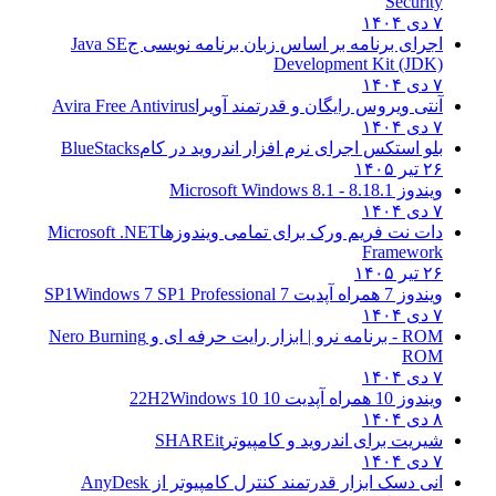
Security
۷ دی ۱۴۰۴
اجرای برنامه بر اساس زبان برنامه نویسی ج
Java SE
Development Kit (JDK)
۷ دی ۱۴۰۴
آنتی ویروس رایگان و قدرتمند آویرا
Avira Free Antivirus
۷ دی ۱۴۰۴
بلو استکس اجرای نرم افزار اندروید در کام
BlueStacks
۲۶ تیر ۱۴۰۵
ویندوز 8.1
8.1 - Microsoft Windows 8.1
۷ دی ۱۴۰۴
دات نت فریم ورک برای تمامی ویندوزها
Microsoft .NET
Framework
۲۶ تیر ۱۴۰۵
ویندوز 7 همراه آپدیت 7 SP1
Windows 7 SP1 Professional
۷ دی ۱۴۰۴
ROM - برنامه نرو | ابزار رایت حرفه ای و
Nero Burning
ROM
۷ دی ۱۴۰۴
ویندوز 10 همراه آپدیت 10 22H2
Windows 10
۸ دی ۱۴۰۴
شیریت برای اندروید و کامپیوتر
SHAREit
۷ دی ۱۴۰۴
انی دسک ابزار قدرتمند کنترل کامپیوتر از
AnyDesk