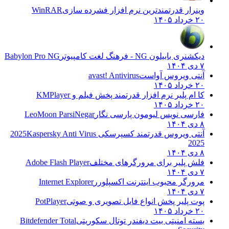
وینرار قدرتمندترین نرم افزار فشرده سازی
WinRAR
۲۰ خرداد ۱۴۰۵
دیکشنری بابیلون NG - فرهنگ لغت کامپیوتر
Babylon Pro NG
۷ دی ۱۴۰۴
آنتی ویروس آواست
avast! Antivirus
۲۰ خرداد ۱۴۰۵
کا ام پلیر نرم افزار قدرتمند پخش فیلم و
KMPlayer
۲۰ خرداد ۱۴۰۵
فارسی نویس لیومون پارسی نگار
LeoMoon ParsiNegar
۸ دی ۱۴۰۴
آنتی ویروس قدرتمند کسپرسکی 2025
Kaspersky Anti Virus
2025
۸ دی ۱۴۰۴
فلش پلیر برای مرورگرهای مختلف
Adobe Flash Player
۷ دی ۱۴۰۴
مرورگر محبوب اینترنت اکسپلورر
Internet Explorer
۷ دی ۱۴۰۴
پوت پلیر پخش انواع فایل تصویری و صوتی
PotPlayer
۲۰ خرداد ۱۴۰۵
بسته امنیتی بیت دیفندر توتال سکوریتی
Bitdefender Total