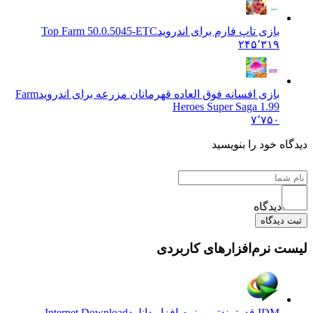
بازی تاپ فارم برای اندروید
Top Farm 50.0.5045-ETC
۲۴۵٬۳۱۹
بازی افسانه فوق العاده قهرمانان مزرعه برای اندروید
Farm
Heroes Super Saga 1.99
۷٬۷۵۰
 خود را بنویسید
دیدگاه
یدگاه
نرم‌افزارهای کاربردی
IDM قدرتمندترین نرم افزار دانلود
Internet Download