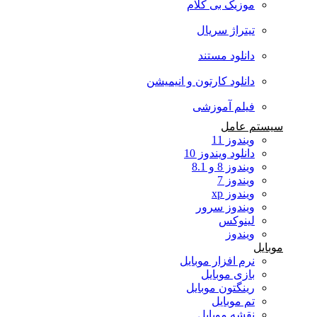
موزیک بی کلام
تیتراژ سریال
دانلود مستند
دانلود کارتون و انیمیشن
فیلم آموزشی
سیستم عامل
ویندوز 11
دانلود ویندوز 10
ویندوز 8 و 8.1
ویندوز 7
ویندوز xp
ویندوز سرور
لینوکس
ویندوز
موبایل
نرم افزار موبایل
بازی موبایل
رینگتون موبایل
تم موبایل
نقشه موبایل