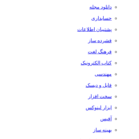
دانلود مجله
حسابداری
پشتیبان اطلاعات
فشرده ساز
فرهنگ لغت
کتاب الکترونیک
مهندسی
فایل و دیسک
سخت افزار
ابزار لینوکس
آفیس
بهینه ساز