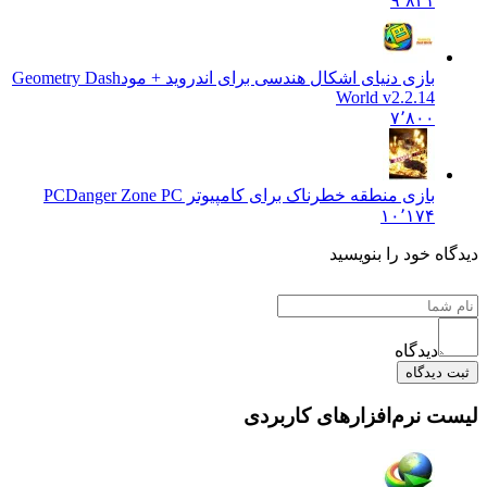
۹٬۸۲۱
بازی دنیای اشکال هندسی برای اندروید + مود
Geometry Dash
World v2.2.14
۷٬۸۰۰
بازی منطقه خطرناک برای کامپیوتر PC
Danger Zone PC
۱۰٬۱۷۴
 خود را بنویسید
دیدگاه
یدگاه
نرم‌افزارهای کاربردی