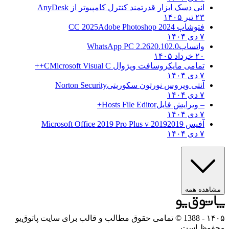
انی دسک ابزار قدرتمند کنترل کامپیوتر از
AnyDesk
۲۳ تیر ۱۴۰۵
فتوشاپ CC 2025
Adobe Photoshop 2024
۷ دی ۱۴۰۴
واتساپ
WhatsApp PC 2.2620.102.0
۲۰ خرداد ۱۴۰۵
تمامی مایکروسافت ویژوال C
Microsoft Visual C++
۷ دی ۱۴۰۴
آنتی ویروس نورتون سکوریتی
Norton Security
۷ دی ۱۴۰۴
– ویرایش فایل
Hosts File Editor+
۷ دی ۱۴۰۴
آفیس 2019
2019 Microsoft Office 2019 Pro Plus v
۷ دی ۱۴۰۴
ه همه
- 1388 © تمامی حقوق مطالب و قالب برای سایت پاتوق‌یو
 است.