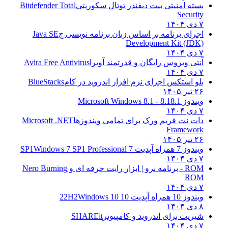
بسته امنیتی بیت دیفندر توتال سکوریتی
Bitdefender Total
Security
۷ دی ۱۴۰۴
اجرای برنامه بر اساس زبان برنامه نویسی ج
Java SE
Development Kit (JDK)
۷ دی ۱۴۰۴
آنتی ویروس رایگان و قدرتمند آویرا
Avira Free Antivirus
۷ دی ۱۴۰۴
بلو استکس اجرای نرم افزار اندروید در کام
BlueStacks
۲۶ تیر ۱۴۰۵
ویندوز 8.1
8.1 - Microsoft Windows 8.1
۷ دی ۱۴۰۴
دات نت فریم ورک برای تمامی ویندوزها
Microsoft .NET
Framework
۲۶ تیر ۱۴۰۵
ویندوز 7 همراه آپدیت 7 SP1
Windows 7 SP1 Professional
۷ دی ۱۴۰۴
ROM - برنامه نرو | ابزار رایت حرفه ای و
Nero Burning
ROM
۷ دی ۱۴۰۴
ویندوز 10 همراه آپدیت 10 22H2
Windows 10
۸ دی ۱۴۰۴
شیریت برای اندروید و کامپیوتر
SHAREit
۷ دی ۱۴۰۴