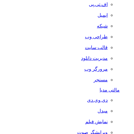
اف.تی.پی
ایمیل
شبکه
طراحی وب
قالب سایت
مدیریت دانلود
مرورگر وب
مسنجر
مالتی مدیا
دی.وی.دی
مبدل
نمایش فیلم
ویرایشگر صوت