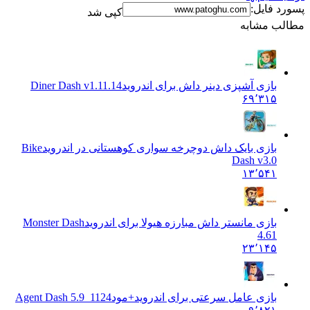
فایل:
کپی شد
 مشابه
بازی آشپزی دینر داش برای اندروید
Diner Dash v1.11.14
۶۹٬۳۱۵
بازی بایک داش دوچرخه سواری کوهستانی در اندروید
Bike
Dash v3.0
۱۳٬۵۴۱
بازی مانستر داش مبارزه هیولا برای اندروید
Monster Dash
4.61
۲۳٬۱۴۵
بازی عامل سرعتی برای اندروید+مود
Agent Dash 5.9_1124