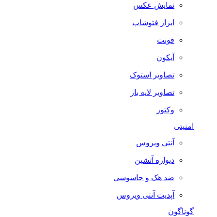
نمایش عکس
ابزار فتوشاپ
فونت
آیکون
تصاویر استوک
تصاویر لایه باز
وکتور
امنیتی
آنتی ویروس
دیواره آتشین
ضد هک و جاسوسی
آپدیت آنتی ویروس
گوناگون