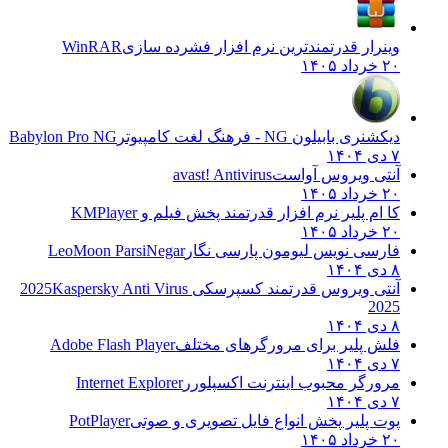
وینرار قدرتمندترین نرم افزار فشرده سازی
WinRAR
۲۰ خرداد ۱۴۰۵
دیکشنری بابیلون NG - فرهنگ لغت کامپیوتر
Babylon Pro NG
۷ دی ۱۴۰۴
آنتی ویروس آواست
avast! Antivirus
۲۰ خرداد ۱۴۰۵
کا ام پلیر نرم افزار قدرتمند پخش فیلم و
KMPlayer
۲۰ خرداد ۱۴۰۵
فارسی نویس لیومون پارسی نگار
LeoMoon ParsiNegar
۸ دی ۱۴۰۴
آنتی ویروس قدرتمند کسپرسکی 2025
Kaspersky Anti Virus
2025
۸ دی ۱۴۰۴
فلش پلیر برای مرورگرهای مختلف
Adobe Flash Player
۷ دی ۱۴۰۴
مرورگر محبوب اینترنت اکسپلورر
Internet Explorer
۷ دی ۱۴۰۴
پوت پلیر پخش انواع فایل تصویری و صوتی
PotPlayer
۲۰ خرداد ۱۴۰۵