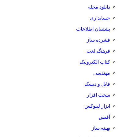
دانلود مجله
حسابداری
پشتیبان اطلاعات
فشرده ساز
فرهنگ لغت
کتاب الکترونیک
مهندسی
فایل و دیسک
سخت افزار
ابزار لینوکس
آفیس
بهینه ساز