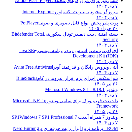
فلش پلیر برای مرورگرهای مختلف
Adobe Flash Player
۷ دی ۱۴۰۴
مرورگر محبوب اینترنت اکسپلورر
Internet Explorer
۷ دی ۱۴۰۴
پوت پلیر پخش انواع فایل تصویری و صوتی
PotPlayer
۲۰ خرداد ۱۴۰۵
بسته امنیتی بیت دیفندر توتال سکوریتی
Bitdefender Total
Security
۷ دی ۱۴۰۴
اجرای برنامه بر اساس زبان برنامه نویسی ج
Java SE
Development Kit (JDK)
۷ دی ۱۴۰۴
آنتی ویروس رایگان و قدرتمند آویرا
Avira Free Antivirus
۷ دی ۱۴۰۴
بلو استکس اجرای نرم افزار اندروید در کام
BlueStacks
۲۶ تیر ۱۴۰۵
ویندوز 8.1
8.1 - Microsoft Windows 8.1
۷ دی ۱۴۰۴
دات نت فریم ورک برای تمامی ویندوزها
Microsoft .NET
Framework
۲۶ تیر ۱۴۰۵
ویندوز 7 همراه آپدیت 7 SP1
Windows 7 SP1 Professional
۷ دی ۱۴۰۴
ROM - برنامه نرو | ابزار رایت حرفه ای و
Nero Burning