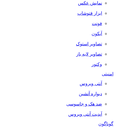
نمایش عکس
ابزار فتوشاپ
فونت
آیکون
تصاویر استوک
تصاویر لایه باز
وکتور
امنیتی
آنتی ویروس
دیواره آتشین
ضد هک و جاسوسی
آپدیت آنتی ویروس
گوناگون