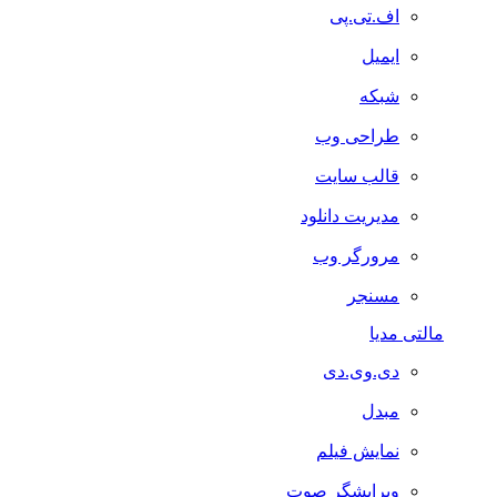
اف.تی.پی
ایمیل
شبکه
طراحی وب
قالب سایت
مدیریت دانلود
مرورگر وب
مسنجر
مالتی مدیا
دی.وی.دی
مبدل
نمایش فیلم
ویرایشگر صوت