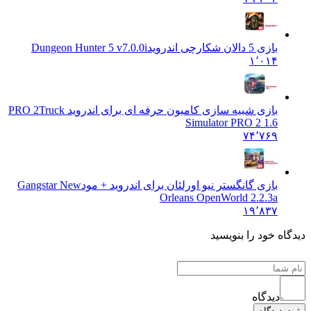
بازی 5 دالان شکارچی اندروید
Dungeon Hunter 5 v7.0.0i
۱٬۰۱۴
بازی شبیه سازی کامیون حرفه ای برای اندروید PRO 2
Truck
Simulator PRO 2 1.6
۷۴٬۷۶۹
بازی گانگستر نیو اورلئان برای اندروید + مود
Gangstar New
Orleans OpenWorld 2.2.3a
۱۹٬۸۳۷
 خود را بنویسید
دیدگاه
یدگاه