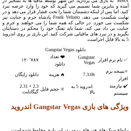
MMA به بازی می پردازید. این شهر توسط مافیا ها به تسخیر در
و بنابرین شما تصمیم می گیرید که خود را وارد عرصه نبرد
اما پس از اینکه دشمنتان شما را تحت فشار قرار می دهد و در
نهایت شکست می دهد، Frank Veliano پادشاه جرم و جنایت نیز
می خورد. در حالی که همه شما را می خواهند و جرم و
 بی داد می کند، شما باید تفنگ خود را محکم در دستانتان
 و در نبرد های مافیایی شرکت کنید. این بازی بر روی اندروید
دانلود Gangstar Vegas
❤️ تعداد
Gangstar
نرم افزار
۱۲۰٬۷۸۷
Vegas
دانلود
 نرم
7.3.0h
🔥 هزینه
دانلود رایگان
زمند
2.3 + 2.31
اندروید 5 به
🔆 حجم فایل
گیگابایت
بالا
م
 بازی Gangstar Vegas اندروید
ع سبک های هنر های رزمی در این بازی مخلوط شده است.