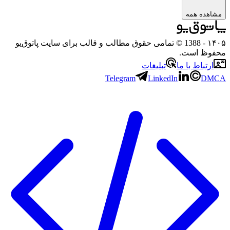
ه همه
- 1388 © تمامی حقوق مطالب و قالب برای سایت پاتوق‌یو
 است.
باط با ما
تبلیغات
Telegram
LinkedIn