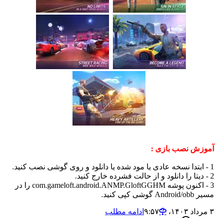
 نصب بازی :
3 - اکنون پوشه com.gameloft.android.ANMP.GloftGGHM را در
ید.
ادامه مطلب