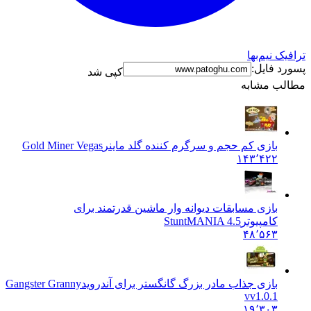
نیم‌بها
فایل:
کپی شد
 مشابه
بازی کم حجم و سرگرم کننده گلد ماینر
Gold Miner Vegas
۱۴۳٬۴۲۲
بازی مسابقات دیوانه وار ماشین قدرتمند برای
کامپیوتر
StuntMANIA 4.5
۴۸٬۵۶۳
بازی جذاب مادر بزرگ گانگستر برای آندروید
Gangster Granny
vv1.0.1
۱۹٬۳۰۳