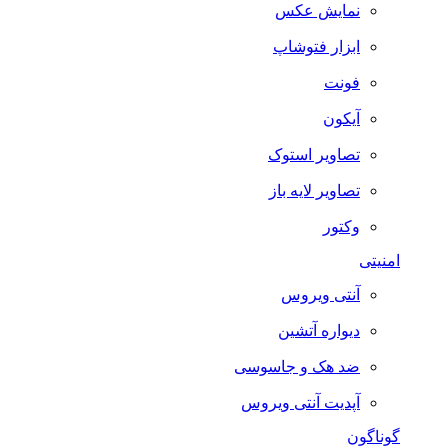
نمایش عکس
ابزار فتوشاپ
فونت
آیکون
تصاویر استوک
تصاویر لایه باز
وکتور
امنیتی
آنتی ویروس
دیواره آتشین
ضد هک و جاسوسی
آپدیت آنتی ویروس
گوناگون