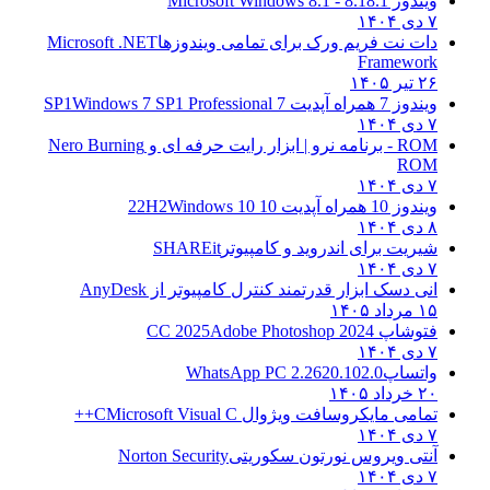
ویندوز 8.1
8.1 - Microsoft Windows 8.1
۷ دی ۱۴۰۴
دات نت فریم ورک برای تمامی ویندوزها
Microsoft .NET
Framework
۲۶ تیر ۱۴۰۵
ویندوز 7 همراه آپدیت 7 SP1
Windows 7 SP1 Professional
۷ دی ۱۴۰۴
ROM - برنامه نرو | ابزار رایت حرفه ای و
Nero Burning
ROM
۷ دی ۱۴۰۴
ویندوز 10 همراه آپدیت 10 22H2
Windows 10
۸ دی ۱۴۰۴
شیریت برای اندروید و کامپیوتر
SHAREit
۷ دی ۱۴۰۴
انی دسک ابزار قدرتمند کنترل کامپیوتر از
AnyDesk
۱۵ مرداد ۱۴۰۵
فتوشاپ CC 2025
Adobe Photoshop 2024
۷ دی ۱۴۰۴
واتساپ
WhatsApp PC 2.2620.102.0
۲۰ خرداد ۱۴۰۵
تمامی مایکروسافت ویژوال C
Microsoft Visual C++
۷ دی ۱۴۰۴
آنتی ویروس نورتون سکوریتی
Norton Security
۷ دی ۱۴۰۴