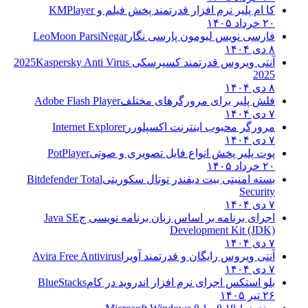
کا ام پلیر نرم افزار قدرتمند پخش فیلم و
KMPlayer
۲۰ خرداد ۱۴۰۵
فارسی نویس لیومون پارسی نگار
LeoMoon ParsiNegar
۸ دی ۱۴۰۴
آنتی ویروس قدرتمند کسپرسکی 2025
Kaspersky Anti Virus
2025
۸ دی ۱۴۰۴
فلش پلیر برای مرورگرهای مختلف
Adobe Flash Player
۷ دی ۱۴۰۴
مرورگر محبوب اینترنت اکسپلورر
Internet Explorer
۷ دی ۱۴۰۴
پوت پلیر پخش انواع فایل تصویری و صوتی
PotPlayer
۲۰ خرداد ۱۴۰۵
بسته امنیتی بیت دیفندر توتال سکوریتی
Bitdefender Total
Security
۷ دی ۱۴۰۴
اجرای برنامه بر اساس زبان برنامه نویسی ج
Java SE
Development Kit (JDK)
۷ دی ۱۴۰۴
آنتی ویروس رایگان و قدرتمند آویرا
Avira Free Antivirus
۷ دی ۱۴۰۴
بلو استکس اجرای نرم افزار اندروید در کام
BlueStacks
۲۶ تیر ۱۴۰۵