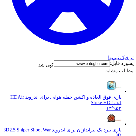
نیم‌بها
فایل:
کپی شد
 مشابه
بازی فوق العاده و اکشن حمله هوایی برای اندروید HD
Air
Strike HD 1.5.1
۱۳٬۹۵۳
بازی نبرد تک تیراندازان برای اندروید 3D
2.5 Sniper Shoot War
3D