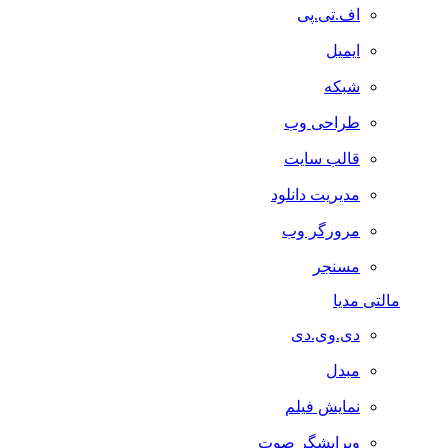
اف.تی.پی
ایمیل
شبکه
طراحی وب
قالب سایت
مدیریت دانلود
مرورگر وب
مسنجر
مالتی مدیا
دی.وی.دی
مبدل
نمایش فیلم
ویرایشگر صوت