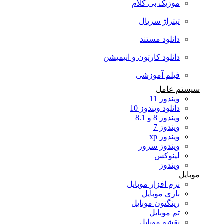
موزیک بی کلام
تیتراژ سریال
دانلود مستند
دانلود کارتون و انیمیشن
فیلم آموزشی
سیستم عامل
ویندوز 11
دانلود ویندوز 10
ویندوز 8 و 8.1
ویندوز 7
ویندوز xp
ویندوز سرور
لینوکس
ویندوز
موبایل
نرم افزار موبایل
بازی موبایل
رینگتون موبایل
تم موبایل
نقشه موبایل