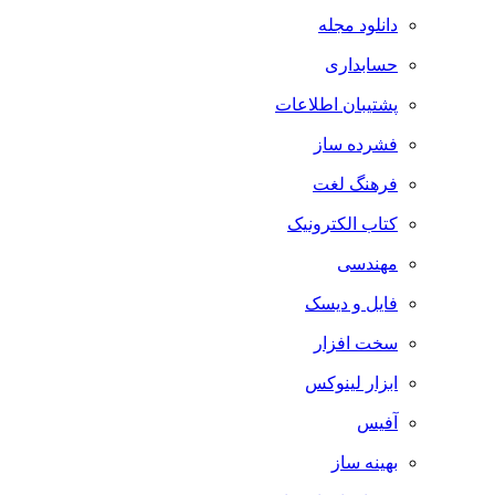
دانلود مجله
حسابداری
پشتیبان اطلاعات
فشرده ساز
فرهنگ لغت
کتاب الکترونیک
مهندسی
فایل و دیسک
سخت افزار
ابزار لینوکس
آفیس
بهینه ساز